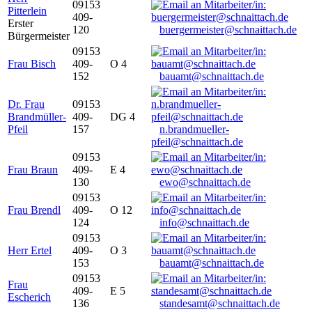
09153
Pitterlein
409-
Erster
120
buergermeister@schnaittach.de
Bürgermeister
09153
Frau Bisch
409-
O 4
152
bauamt@schnaittach.de
Dr. Frau
09153
Brandmüller-
409-
DG 4
Pfeil
157
n.brandmueller-
pfeil@schnaittach.de
09153
Frau Braun
409-
E 4
130
ewo@schnaittach.de
09153
Frau Brendl
409-
O 12
124
info@schnaittach.de
09153
Herr Ertel
409-
O 3
153
bauamt@schnaittach.de
09153
Frau
409-
E 5
Escherich
136
standesamt@schnaittach.de