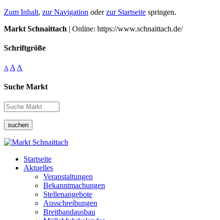
Zum Inhalt
,
zur Navigation
oder
zur Startseite
springen.
Markt Schnaittach
| Online: https://www.schnaittach.de/
Schriftgröße
A
A
A
Suche Markt
suchen
Startseite
Aktuelles
Veranstaltungen
Bekanntmachungen
Stellenangebote
Ausschreibungen
Breitbandausbau