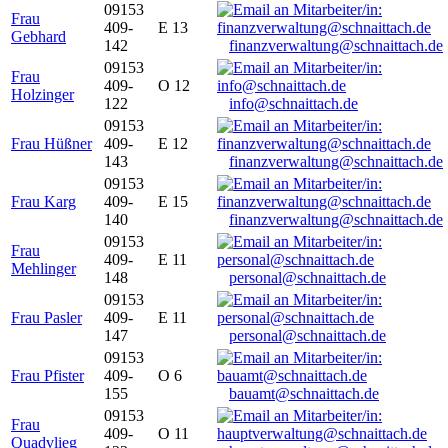
09153
Frau
409-
E 13
Gebhard
142
finanzverwaltung@schnaittach.de
09153
Frau
409-
O 12
Holzinger
122
info@schnaittach.de
09153
Frau Hüßner
409-
E 12
143
finanzverwaltung@schnaittach.de
09153
Frau Karg
409-
E 15
140
finanzverwaltung@schnaittach.de
09153
Frau
409-
E 11
Mehlinger
148
personal@schnaittach.de
09153
Frau Pasler
409-
E 11
147
personal@schnaittach.de
09153
Frau Pfister
409-
O 6
155
bauamt@schnaittach.de
09153
Frau
409-
O 11
Quadvlieg