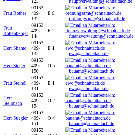
123
hauptverwaltung@schnaittach.de
09153
Frau Rother
409-
E 6
135
ordnungsamt@schnaittach.de
09153
Frau
409-
E 12
Rottenberger
144
finanzverwaltung@schnaittach.de
09153
Herr Shamo
409-
E 4
132
ewo@schnaittach.de
09153
Herr Steger
409-
O 5
150
bauamt@schnaittach.de
09153
Frau Steindl
409-
E 4
131
ewo@schnaittach.de
09153
Herr
409-
O 2
Stellmach
154
bauamt@schnaittach.de
09153
Herr Stiegler
409-
O 4
151
bauamt@schnaittach.de
09153