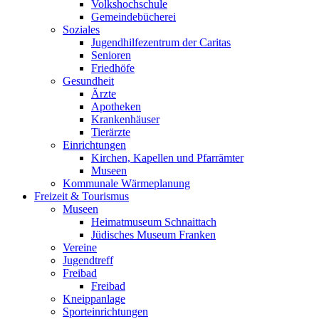
Volkshochschule
Gemeindebücherei
Soziales
Jugendhilfezentrum der Caritas
Senioren
Friedhöfe
Gesundheit
Ärzte
Apotheken
Krankenhäuser
Tierärzte
Einrichtungen
Kirchen, Kapellen und Pfarrämter
Museen
Kommunale Wärmeplanung
Freizeit & Tourismus
Museen
Heimatmuseum Schnaittach
Jüdisches Museum Franken
Vereine
Jugendtreff
Freibad
Freibad
Kneippanlage
Sporteinrichtungen