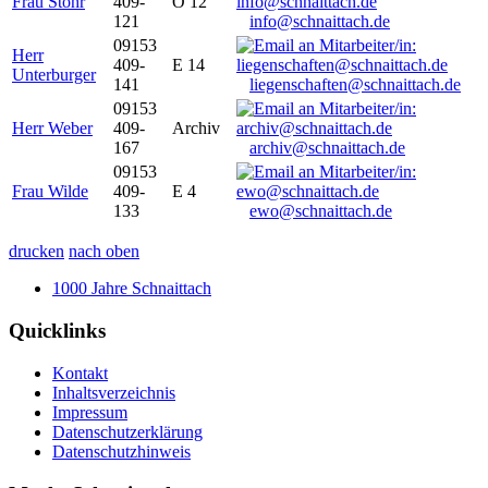
Frau Stöhr
409-
O 12
121
info@schnaittach.de
09153
Herr
409-
E 14
Unterburger
141
liegenschaften@schnaittach.de
09153
Herr Weber
409-
Archiv
167
archiv@schnaittach.de
09153
Frau Wilde
409-
E 4
133
ewo@schnaittach.de
drucken
nach oben
1000 Jahre Schnaittach
Quicklinks
Kontakt
Inhaltsverzeichnis
Impressum
Datenschutzerklärung
Datenschutzhinweis