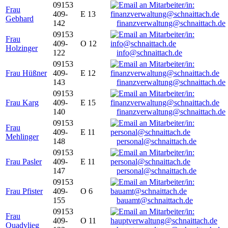
09153
Frau
409-
E 13
Gebhard
142
finanzverwaltung@schnaittach.de
09153
Frau
409-
O 12
Holzinger
122
info@schnaittach.de
09153
Frau Hüßner
409-
E 12
143
finanzverwaltung@schnaittach.de
09153
Frau Karg
409-
E 15
140
finanzverwaltung@schnaittach.de
09153
Frau
409-
E 11
Mehlinger
148
personal@schnaittach.de
09153
Frau Pasler
409-
E 11
147
personal@schnaittach.de
09153
Frau Pfister
409-
O 6
155
bauamt@schnaittach.de
09153
Frau
409-
O 11
Quadvlieg