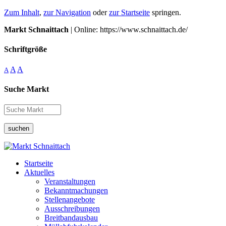
Zum Inhalt
,
zur Navigation
oder
zur Startseite
springen.
Markt Schnaittach
| Online: https://www.schnaittach.de/
Schriftgröße
A
A
A
Suche Markt
suchen
Startseite
Aktuelles
Veranstaltungen
Bekanntmachungen
Stellenangebote
Ausschreibungen
Breitbandausbau