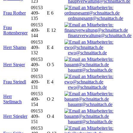
123
hauptverwaltung@schnaittach.de
09153
Frau Rother
409-
E 6
135
ordnungsamt@schnaittach.de
09153
Frau
409-
E 12
Rottenberger
144
finanzverwaltung@schnaittach.de
09153
Herr Shamo
409-
E 4
132
ewo@schnaittach.de
09153
Herr Steger
409-
O 5
150
bauamt@schnaittach.de
09153
Frau Steindl
409-
E 4
131
ewo@schnaittach.de
09153
Herr
409-
O 2
Stellmach
154
bauamt@schnaittach.de
09153
Herr Stiegler
409-
O 4
151
bauamt@schnaittach.de
09153