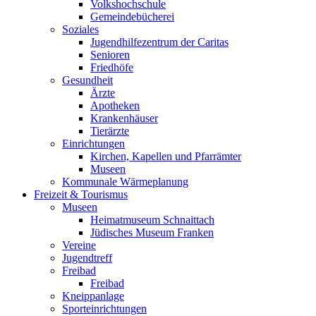
Volkshochschule
Gemeindebücherei
Soziales
Jugendhilfezentrum der Caritas
Senioren
Friedhöfe
Gesundheit
Ärzte
Apotheken
Krankenhäuser
Tierärzte
Einrichtungen
Kirchen, Kapellen und Pfarrämter
Museen
Kommunale Wärmeplanung
Freizeit & Tourismus
Museen
Heimatmuseum Schnaittach
Jüdisches Museum Franken
Vereine
Jugendtreff
Freibad
Freibad
Kneippanlage
Sporteinrichtungen