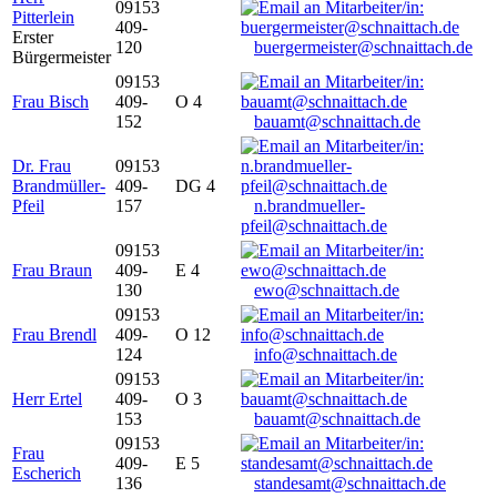
09153
Pitterlein
409-
Erster
120
buergermeister@schnaittach.de
Bürgermeister
09153
Frau Bisch
409-
O 4
152
bauamt@schnaittach.de
Dr. Frau
09153
Brandmüller-
409-
DG 4
Pfeil
157
n.brandmueller-
pfeil@schnaittach.de
09153
Frau Braun
409-
E 4
130
ewo@schnaittach.de
09153
Frau Brendl
409-
O 12
124
info@schnaittach.de
09153
Herr Ertel
409-
O 3
153
bauamt@schnaittach.de
09153
Frau
409-
E 5
Escherich
136
standesamt@schnaittach.de