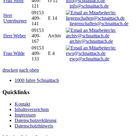
Frau Stöhr
409-
O 12
121
info@schnaittach.de
09153
Herr
409-
E 14
Unterburger
141
liegenschaften@schnaittach.de
09153
Herr Weber
409-
Archiv
167
archiv@schnaittach.de
09153
Frau Wilde
409-
E 4
133
ewo@schnaittach.de
drucken
nach oben
1000 Jahre Schnaittach
Quicklinks
Kontakt
Inhaltsverzeichnis
Impressum
Datenschutzerklärung
Datenschutzhinweis