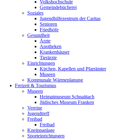
Volkshochschule
Gemeindebücherei
Soziales
Jugendhilfezentrum der Caritas
Senioren
Friedhöfe
Gesundheit
Ärzte
Apotheken
Krankenhäuser
Tierärzte
Einrichtungen
Kirchen, Kapellen und Pfarrämter
Museen
Kommunale Wärmeplanung
Freizeit & Tourismus
Museen
Heimatmuseum Schnaittach
Jüdisches Museum Franken
Vereine
Jugendtreff
Freibad
Freibad
Kneippanlage
Sporteinrichtungen