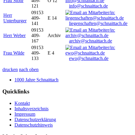
Frau Stöhr
409-
O 12
121
info@schnaittach.de
09153
Herr
409-
E 14
Unterburger
141
liegenschaften@schnaittach.de
09153
Herr Weber
409-
Archiv
167
archiv@schnaittach.de
09153
Frau Wilde
409-
E 4
133
ewo@schnaittach.de
drucken
nach oben
1000 Jahre Schnaittach
Quicklinks
Kontakt
Inhaltsverzeichnis
Impressum
Datenschutzerklärung
Datenschutzhinweis