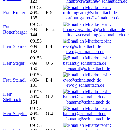
123
hauptverwaltung@schnaittach.de
09153
Frau Rother
409-
E 6
135
ordnungsamt@schnaittach.de
09153
Frau
409-
E 12
Rottenberger
144
finanzverwaltung@schnaittach.de
09153
Herr Shamo
409-
E 4
132
ewo@schnaittach.de
09153
Herr Steger
409-
O 5
150
bauamt@schnaittach.de
09153
Frau Steindl
409-
E 4
131
ewo@schnaittach.de
09153
Herr
409-
O 2
Stellmach
154
bauamt@schnaittach.de
09153
Herr Stiegler
409-
O 4
151
bauamt@schnaittach.de
09153