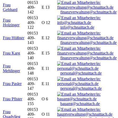
09153
Frau
409-
E 13
Gebhard
142
finanzverwaltung@schnaittach.de
09153
Frau
409-
O 12
Holzinger
122
info@schnaittach.de
09153
Frau Hüßner
409-
E 12
143
finanzverwaltung@schnaittach.de
09153
Frau Karg
409-
E 15
140
finanzverwaltung@schnaittach.de
09153
Frau
409-
E 11
Mehlinger
148
personal@schnaittach.de
09153
Frau Pasler
409-
E 11
147
personal@schnaittach.de
09153
Frau Pfister
409-
O 6
155
bauamt@schnaittach.de
09153
Frau
409-
O 11
Quadvlieg