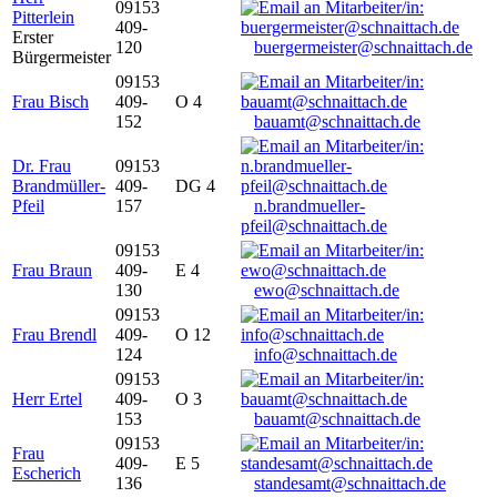
09153
Pitterlein
409-
Erster
120
buergermeister@schnaittach.de
Bürgermeister
09153
Frau Bisch
409-
O 4
152
bauamt@schnaittach.de
Dr. Frau
09153
Brandmüller-
409-
DG 4
Pfeil
157
n.brandmueller-
pfeil@schnaittach.de
09153
Frau Braun
409-
E 4
130
ewo@schnaittach.de
09153
Frau Brendl
409-
O 12
124
info@schnaittach.de
09153
Herr Ertel
409-
O 3
153
bauamt@schnaittach.de
09153
Frau
409-
E 5
Escherich
136
standesamt@schnaittach.de