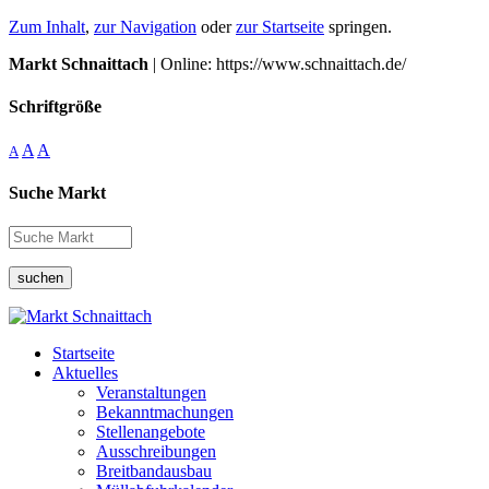
Zum Inhalt
,
zur Navigation
oder
zur Startseite
springen.
Markt Schnaittach
| Online: https://www.schnaittach.de/
Schriftgröße
A
A
A
Suche Markt
suchen
Startseite
Aktuelles
Veranstaltungen
Bekanntmachungen
Stellenangebote
Ausschreibungen
Breitbandausbau