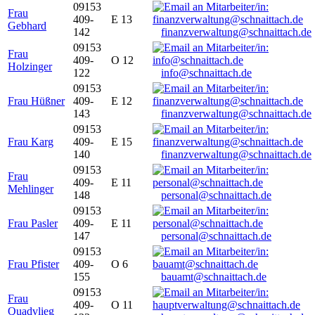
09153
Frau
409-
E 13
Gebhard
142
finanzverwaltung@schnaittach.de
09153
Frau
409-
O 12
Holzinger
122
info@schnaittach.de
09153
Frau Hüßner
409-
E 12
143
finanzverwaltung@schnaittach.de
09153
Frau Karg
409-
E 15
140
finanzverwaltung@schnaittach.de
09153
Frau
409-
E 11
Mehlinger
148
personal@schnaittach.de
09153
Frau Pasler
409-
E 11
147
personal@schnaittach.de
09153
Frau Pfister
409-
O 6
155
bauamt@schnaittach.de
09153
Frau
409-
O 11
Quadvlieg