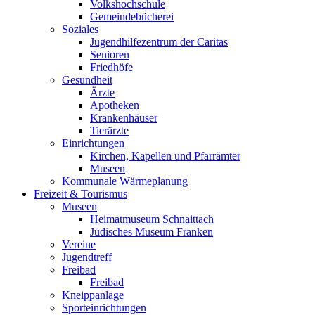
Volkshochschule
Gemeindebücherei
Soziales
Jugendhilfezentrum der Caritas
Senioren
Friedhöfe
Gesundheit
Ärzte
Apotheken
Krankenhäuser
Tierärzte
Einrichtungen
Kirchen, Kapellen und Pfarrämter
Museen
Kommunale Wärmeplanung
Freizeit & Tourismus
Museen
Heimatmuseum Schnaittach
Jüdisches Museum Franken
Vereine
Jugendtreff
Freibad
Freibad
Kneippanlage
Sporteinrichtungen