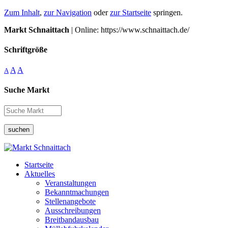
Zum Inhalt
,
zur Navigation
oder
zur Startseite
springen.
Markt Schnaittach
| Online: https://www.schnaittach.de/
Schriftgröße
A
A
A
Suche Markt
suchen
Startseite
Aktuelles
Veranstaltungen
Bekanntmachungen
Stellenangebote
Ausschreibungen
Breitbandausbau