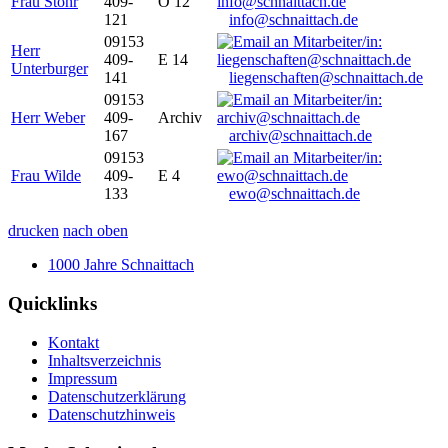
Frau Stöhr
409-
O 12
121
info@schnaittach.de
09153
Herr
409-
E 14
Unterburger
141
liegenschaften@schnaittach.de
09153
Herr Weber
409-
Archiv
167
archiv@schnaittach.de
09153
Frau Wilde
409-
E 4
133
ewo@schnaittach.de
drucken
nach oben
1000 Jahre Schnaittach
Quicklinks
Kontakt
Inhaltsverzeichnis
Impressum
Datenschutzerklärung
Datenschutzhinweis