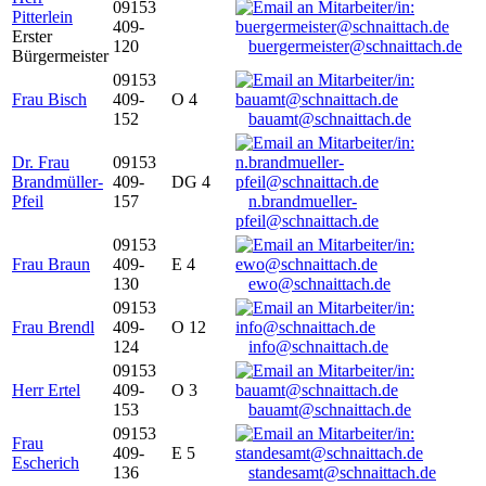
09153
Pitterlein
409-
Erster
120
buergermeister@schnaittach.de
Bürgermeister
09153
Frau Bisch
409-
O 4
152
bauamt@schnaittach.de
Dr. Frau
09153
Brandmüller-
409-
DG 4
Pfeil
157
n.brandmueller-
pfeil@schnaittach.de
09153
Frau Braun
409-
E 4
130
ewo@schnaittach.de
09153
Frau Brendl
409-
O 12
124
info@schnaittach.de
09153
Herr Ertel
409-
O 3
153
bauamt@schnaittach.de
09153
Frau
409-
E 5
Escherich
136
standesamt@schnaittach.de