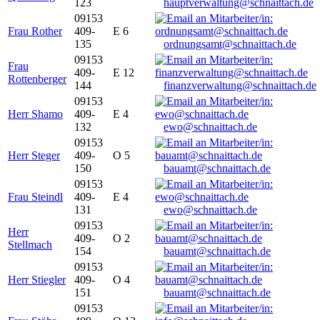
123
hauptverwaltung@schnaittach.de
09153
Frau Rother
409-
E 6
135
ordnungsamt@schnaittach.de
09153
Frau
409-
E 12
Rottenberger
144
finanzverwaltung@schnaittach.de
09153
Herr Shamo
409-
E 4
132
ewo@schnaittach.de
09153
Herr Steger
409-
O 5
150
bauamt@schnaittach.de
09153
Frau Steindl
409-
E 4
131
ewo@schnaittach.de
09153
Herr
409-
O 2
Stellmach
154
bauamt@schnaittach.de
09153
Herr Stiegler
409-
O 4
151
bauamt@schnaittach.de
09153