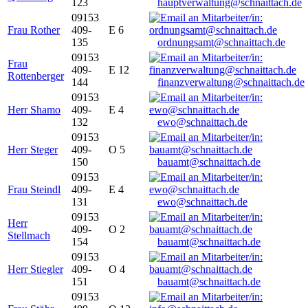
123
hauptverwaltung@schnaittach.de
09153
Frau Rother
409-
E 6
135
ordnungsamt@schnaittach.de
09153
Frau
409-
E 12
Rottenberger
144
finanzverwaltung@schnaittach.de
09153
Herr Shamo
409-
E 4
132
ewo@schnaittach.de
09153
Herr Steger
409-
O 5
150
bauamt@schnaittach.de
09153
Frau Steindl
409-
E 4
131
ewo@schnaittach.de
09153
Herr
409-
O 2
Stellmach
154
bauamt@schnaittach.de
09153
Herr Stiegler
409-
O 4
151
bauamt@schnaittach.de
09153