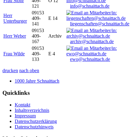
Frau Stöhr
409-
O 12
121
info@schnaittach.de
09153
Herr
409-
E 14
Unterburger
141
liegenschaften@schnaittach.de
09153
Herr Weber
409-
Archiv
167
archiv@schnaittach.de
09153
Frau Wilde
409-
E 4
133
ewo@schnaittach.de
drucken
nach oben
1000 Jahre Schnaittach
Quicklinks
Kontakt
Inhaltsverzeichnis
Impressum
Datenschutzerklärung
Datenschutzhinweis