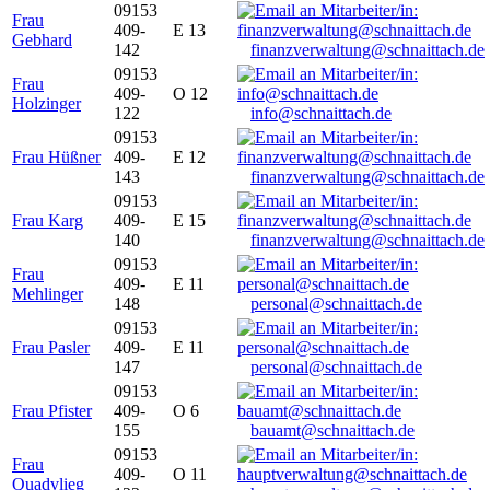
09153
Frau
409-
E 13
Gebhard
142
finanzverwaltung@schnaittach.de
09153
Frau
409-
O 12
Holzinger
122
info@schnaittach.de
09153
Frau Hüßner
409-
E 12
143
finanzverwaltung@schnaittach.de
09153
Frau Karg
409-
E 15
140
finanzverwaltung@schnaittach.de
09153
Frau
409-
E 11
Mehlinger
148
personal@schnaittach.de
09153
Frau Pasler
409-
E 11
147
personal@schnaittach.de
09153
Frau Pfister
409-
O 6
155
bauamt@schnaittach.de
09153
Frau
409-
O 11
Quadvlieg