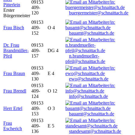
09153
Pitterlein
409-
Erster
120
buergermeister@schnaittach.de
Bürgermeister
09153
Frau Bisch
409-
O 4
152
bauamt@schnaittach.de
Dr. Frau
09153
Brandmüller-
409-
DG 4
Pfeil
157
n.brandmueller-
pfeil@schnaittach.de
09153
Frau Braun
409-
E 4
130
ewo@schnaittach.de
09153
Frau Brendl
409-
O 12
124
info@schnaittach.de
09153
Herr Ertel
409-
O 3
153
bauamt@schnaittach.de
09153
Frau
409-
E 5
Escherich
136
standesamt@schnaittach.de