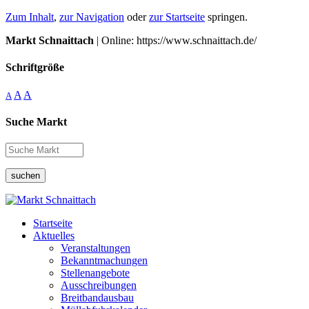
Zum Inhalt
,
zur Navigation
oder
zur Startseite
springen.
Markt Schnaittach
| Online: https://www.schnaittach.de/
Schriftgröße
A
A
A
Suche Markt
suchen
Startseite
Aktuelles
Veranstaltungen
Bekanntmachungen
Stellenangebote
Ausschreibungen
Breitbandausbau