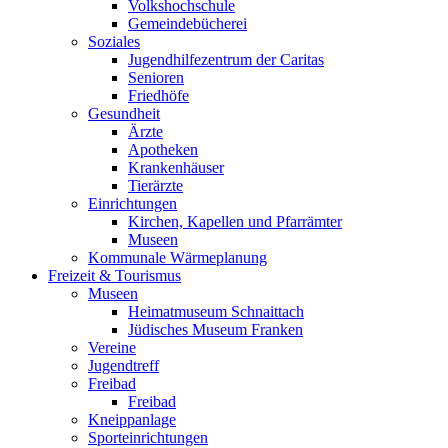
Volkshochschule
Gemeindebücherei
Soziales
Jugendhilfezentrum der Caritas
Senioren
Friedhöfe
Gesundheit
Ärzte
Apotheken
Krankenhäuser
Tierärzte
Einrichtungen
Kirchen, Kapellen und Pfarrämter
Museen
Kommunale Wärmeplanung
Freizeit & Tourismus
Museen
Heimatmuseum Schnaittach
Jüdisches Museum Franken
Vereine
Jugendtreff
Freibad
Freibad
Kneippanlage
Sporteinrichtungen