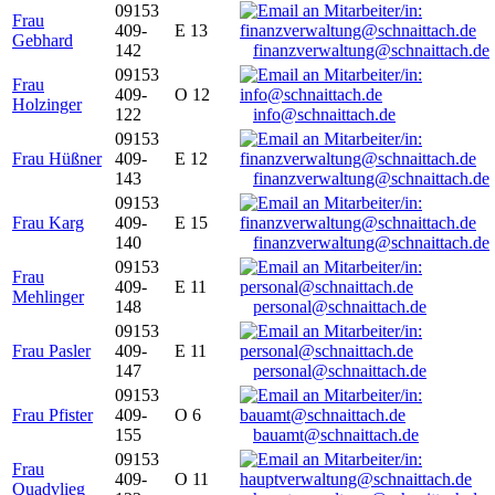
09153
Frau
409-
E 13
Gebhard
142
finanzverwaltung@schnaittach.de
09153
Frau
409-
O 12
Holzinger
122
info@schnaittach.de
09153
Frau Hüßner
409-
E 12
143
finanzverwaltung@schnaittach.de
09153
Frau Karg
409-
E 15
140
finanzverwaltung@schnaittach.de
09153
Frau
409-
E 11
Mehlinger
148
personal@schnaittach.de
09153
Frau Pasler
409-
E 11
147
personal@schnaittach.de
09153
Frau Pfister
409-
O 6
155
bauamt@schnaittach.de
09153
Frau
409-
O 11
Quadvlieg