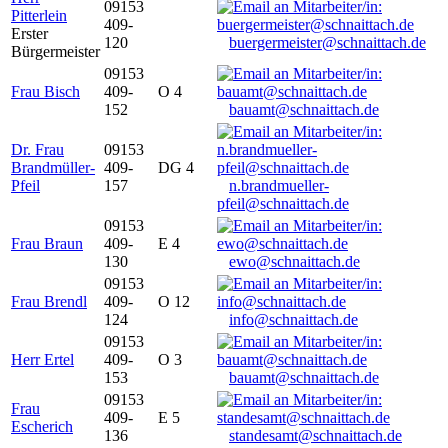
09153
Pitterlein
409-
Erster
120
buergermeister@schnaittach.de
Bürgermeister
09153
Frau Bisch
409-
O 4
152
bauamt@schnaittach.de
Dr. Frau
09153
Brandmüller-
409-
DG 4
Pfeil
157
n.brandmueller-
pfeil@schnaittach.de
09153
Frau Braun
409-
E 4
130
ewo@schnaittach.de
09153
Frau Brendl
409-
O 12
124
info@schnaittach.de
09153
Herr Ertel
409-
O 3
153
bauamt@schnaittach.de
09153
Frau
409-
E 5
Escherich
136
standesamt@schnaittach.de