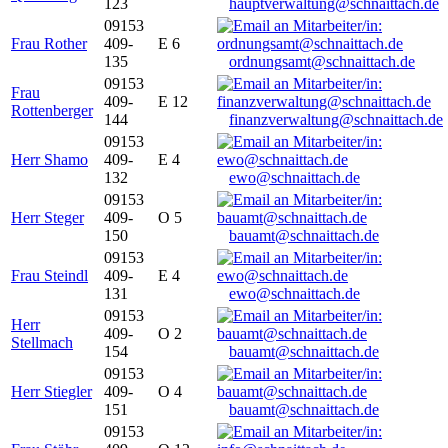
123
hauptverwaltung@schnaittach.de
09153
Frau Rother
409-
E 6
135
ordnungsamt@schnaittach.de
09153
Frau
409-
E 12
Rottenberger
144
finanzverwaltung@schnaittach.de
09153
Herr Shamo
409-
E 4
132
ewo@schnaittach.de
09153
Herr Steger
409-
O 5
150
bauamt@schnaittach.de
09153
Frau Steindl
409-
E 4
131
ewo@schnaittach.de
09153
Herr
409-
O 2
Stellmach
154
bauamt@schnaittach.de
09153
Herr Stiegler
409-
O 4
151
bauamt@schnaittach.de
09153