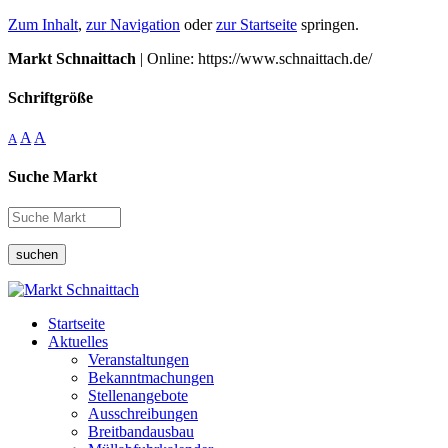
Zum Inhalt
,
zur Navigation
oder
zur Startseite
springen.
Markt Schnaittach
| Online: https://www.schnaittach.de/
Schriftgröße
A
A
A
Suche Markt
suchen
Startseite
Aktuelles
Veranstaltungen
Bekanntmachungen
Stellenangebote
Ausschreibungen
Breitbandausbau