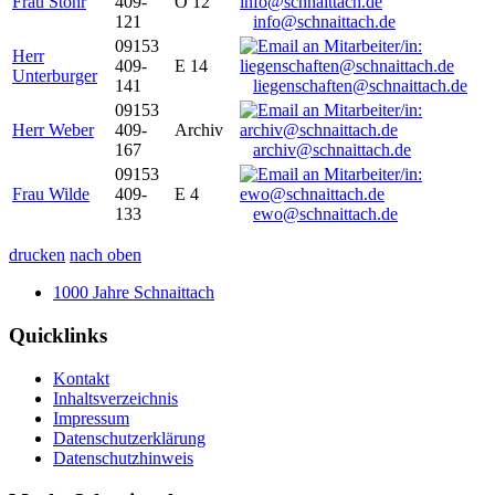
Frau Stöhr
409-
O 12
121
info@schnaittach.de
09153
Herr
409-
E 14
Unterburger
141
liegenschaften@schnaittach.de
09153
Herr Weber
409-
Archiv
167
archiv@schnaittach.de
09153
Frau Wilde
409-
E 4
133
ewo@schnaittach.de
drucken
nach oben
1000 Jahre Schnaittach
Quicklinks
Kontakt
Inhaltsverzeichnis
Impressum
Datenschutzerklärung
Datenschutzhinweis