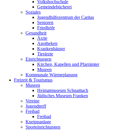
Volkshochschule
Gemeindebücherei
Soziales
Jugendhilfezentrum der Caritas
Senioren
Friedhöfe
Gesundheit
Ärzte
Apotheken
Krankenhäuser
Tierärzte
Einrichtungen
Kirchen, Kapellen und Pfarrämter
Museen
Kommunale Wärmeplanung
Freizeit & Tourismus
Museen
Heimatmuseum Schnaittach
Jüdisches Museum Franken
Vereine
Jugendtreff
Freibad
Freibad
Kneippanlage
Sporteinrichtungen