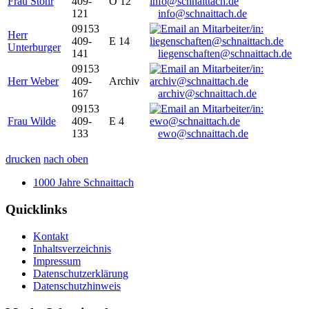
Frau Stöhr
409-
O 12
121
info@schnaittach.de
09153
Herr
409-
E 14
Unterburger
141
liegenschaften@schnaittach.de
09153
Herr Weber
409-
Archiv
167
archiv@schnaittach.de
09153
Frau Wilde
409-
E 4
133
ewo@schnaittach.de
drucken
nach oben
1000 Jahre Schnaittach
Quicklinks
Kontakt
Inhaltsverzeichnis
Impressum
Datenschutzerklärung
Datenschutzhinweis