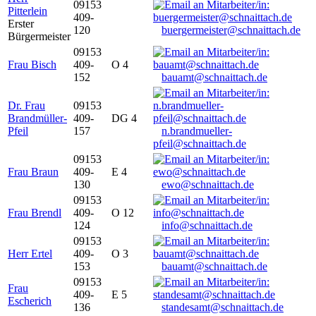
09153
Pitterlein
409-
Erster
120
buergermeister@schnaittach.de
Bürgermeister
09153
Frau Bisch
409-
O 4
152
bauamt@schnaittach.de
Dr. Frau
09153
Brandmüller-
409-
DG 4
Pfeil
157
n.brandmueller-
pfeil@schnaittach.de
09153
Frau Braun
409-
E 4
130
ewo@schnaittach.de
09153
Frau Brendl
409-
O 12
124
info@schnaittach.de
09153
Herr Ertel
409-
O 3
153
bauamt@schnaittach.de
09153
Frau
409-
E 5
Escherich
136
standesamt@schnaittach.de