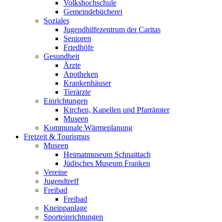
Volkshochschule
Gemeindebücherei
Soziales
Jugendhilfezentrum der Caritas
Senioren
Friedhöfe
Gesundheit
Ärzte
Apotheken
Krankenhäuser
Tierärzte
Einrichtungen
Kirchen, Kapellen und Pfarrämter
Museen
Kommunale Wärmeplanung
Freizeit & Tourismus
Museen
Heimatmuseum Schnaittach
Jüdisches Museum Franken
Vereine
Jugendtreff
Freibad
Freibad
Kneippanlage
Sporteinrichtungen