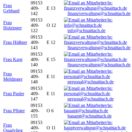
09153
Frau
409-
E 13
Gebhard
142
finanzverwaltung@schnaittach.de
09153
Frau
409-
O 12
Holzinger
122
info@schnaittach.de
09153
Frau Hüßner
409-
E 12
143
finanzverwaltung@schnaittach.de
09153
Frau Karg
409-
E 15
140
finanzverwaltung@schnaittach.de
09153
Frau
409-
E 11
Mehlinger
148
personal@schnaittach.de
09153
Frau Pasler
409-
E 11
147
personal@schnaittach.de
09153
Frau Pfister
409-
O 6
155
bauamt@schnaittach.de
09153
Frau
409-
O 11
Quadvlieg