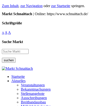
Zum Inhalt
,
zur Navigation
oder
zur Startseite
springen.
Markt Schnaittach
| Online: https://www.schnaittach.de/
Schriftgröße
A
A
A
Suche Markt
suchen
Startseite
Aktuelles
Veranstaltungen
Bekanntmachungen
Stellenangebote
Ausschreibungen
Breitbandausbau