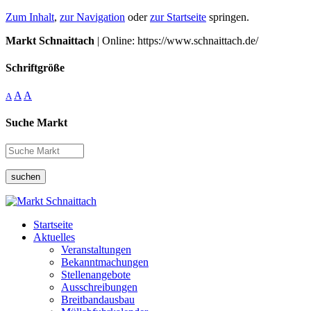
Zum Inhalt
,
zur Navigation
oder
zur Startseite
springen.
Markt Schnaittach
| Online: https://www.schnaittach.de/
Schriftgröße
A
A
A
Suche Markt
suchen
Startseite
Aktuelles
Veranstaltungen
Bekanntmachungen
Stellenangebote
Ausschreibungen
Breitbandausbau