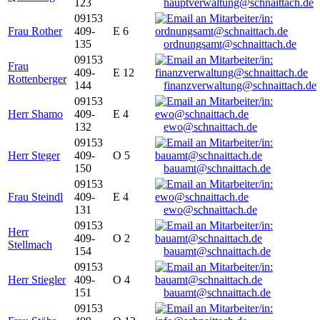
123
hauptverwaltung@schnaittach.de
09153
Frau Rother
409-
E 6
135
ordnungsamt@schnaittach.de
09153
Frau
409-
E 12
Rottenberger
144
finanzverwaltung@schnaittach.de
09153
Herr Shamo
409-
E 4
132
ewo@schnaittach.de
09153
Herr Steger
409-
O 5
150
bauamt@schnaittach.de
09153
Frau Steindl
409-
E 4
131
ewo@schnaittach.de
09153
Herr
409-
O 2
Stellmach
154
bauamt@schnaittach.de
09153
Herr Stiegler
409-
O 4
151
bauamt@schnaittach.de
09153