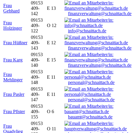
09153
Frau
409-
E 13
Gebhard
142
finanzverwaltung@schnaittach.de
09153
Frau
409-
O 12
Holzinger
122
info@schnaittach.de
09153
Frau Hüßner
409-
E 12
143
finanzverwaltung@schnaittach.de
09153
Frau Karg
409-
E 15
140
finanzverwaltung@schnaittach.de
09153
Frau
409-
E 11
Mehlinger
148
personal@schnaittach.de
09153
Frau Pasler
409-
E 11
147
personal@schnaittach.de
09153
Frau Pfister
409-
O 6
155
bauamt@schnaittach.de
09153
Frau
409-
O 11
Quadvlieg