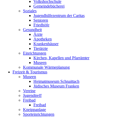
Volkshochschule
Gemeindebücherei
Soziales
Jugendhilfezentrum der Caritas
Senioren
Friedhöfe
Gesundheit
Ärzte
Apotheken
Krankenhäuser
Tierärzte
Einrichtungen
Kirchen, Kapellen und Pfarrämter
Museen
Kommunale Wärmeplanung
Freizeit & Tourismus
Museen
Heimatmuseum Schnaittach
Jüdisches Museum Franken
Vereine
Jugendtreff
Freibad
Freibad
Kneippanlage
Sporteinrichtungen