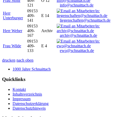
Frau Stöhr
409-
O 12
121
info@schnaittach.de
09153
Herr
409-
E 14
Unterburger
141
liegenschaften@schnaittach.de
09153
Herr Weber
409-
Archiv
167
archiv@schnaittach.de
09153
Frau Wilde
409-
E 4
133
ewo@schnaittach.de
drucken
nach oben
1000 Jahre Schnaittach
Quicklinks
Kontakt
Inhaltsverzeichnis
Impressum
Datenschutzerklärung
Datenschutzhinweis