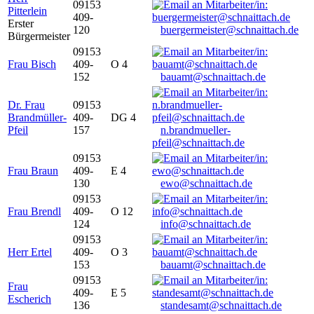
09153
Pitterlein
409-
Erster
120
buergermeister@schnaittach.de
Bürgermeister
09153
Frau Bisch
409-
O 4
152
bauamt@schnaittach.de
Dr. Frau
09153
Brandmüller-
409-
DG 4
Pfeil
157
n.brandmueller-
pfeil@schnaittach.de
09153
Frau Braun
409-
E 4
130
ewo@schnaittach.de
09153
Frau Brendl
409-
O 12
124
info@schnaittach.de
09153
Herr Ertel
409-
O 3
153
bauamt@schnaittach.de
09153
Frau
409-
E 5
Escherich
136
standesamt@schnaittach.de