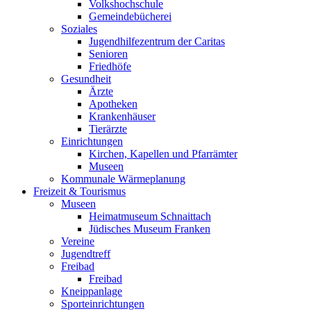
Volkshochschule
Gemeindebücherei
Soziales
Jugendhilfezentrum der Caritas
Senioren
Friedhöfe
Gesundheit
Ärzte
Apotheken
Krankenhäuser
Tierärzte
Einrichtungen
Kirchen, Kapellen und Pfarrämter
Museen
Kommunale Wärmeplanung
Freizeit & Tourismus
Museen
Heimatmuseum Schnaittach
Jüdisches Museum Franken
Vereine
Jugendtreff
Freibad
Freibad
Kneippanlage
Sporteinrichtungen