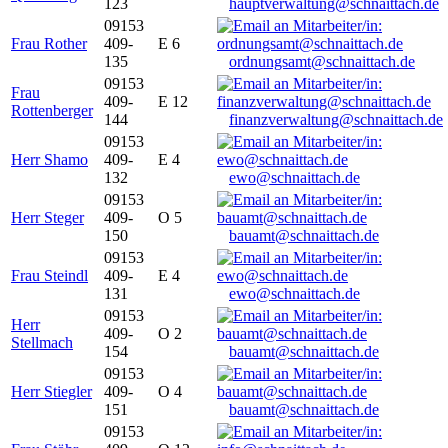
123
hauptverwaltung@schnaittach.de
09153
Frau Rother
409-
E 6
135
ordnungsamt@schnaittach.de
09153
Frau
409-
E 12
Rottenberger
144
finanzverwaltung@schnaittach.de
09153
Herr Shamo
409-
E 4
132
ewo@schnaittach.de
09153
Herr Steger
409-
O 5
150
bauamt@schnaittach.de
09153
Frau Steindl
409-
E 4
131
ewo@schnaittach.de
09153
Herr
409-
O 2
Stellmach
154
bauamt@schnaittach.de
09153
Herr Stiegler
409-
O 4
151
bauamt@schnaittach.de
09153