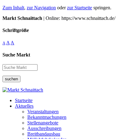
Zum Inhalt
,
zur Navigation
oder
zur Startseite
springen.
Markt Schnaittach
| Online: https://www.schnaittach.de/
Schriftgröße
A
A
A
Suche Markt
suchen
Startseite
Aktuelles
Veranstaltungen
Bekanntmachungen
Stellenangebote
Ausschreibungen
Breitbandausbau