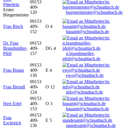
09153
Pitterlein
409-
Erster
120
buergermeister@schnaittach.de
Bürgermeister
09153
Frau Bisch
409-
O 4
152
bauamt@schnaittach.de
Dr. Frau
09153
Brandmüller-
409-
DG 4
Pfeil
157
n.brandmueller-
pfeil@schnaittach.de
09153
Frau Braun
409-
E 4
130
ewo@schnaittach.de
09153
Frau Brendl
409-
O 12
124
info@schnaittach.de
09153
Herr Ertel
409-
O 3
153
bauamt@schnaittach.de
09153
Frau
409-
E 5
Escherich
136
standesamt@schnaittach.de