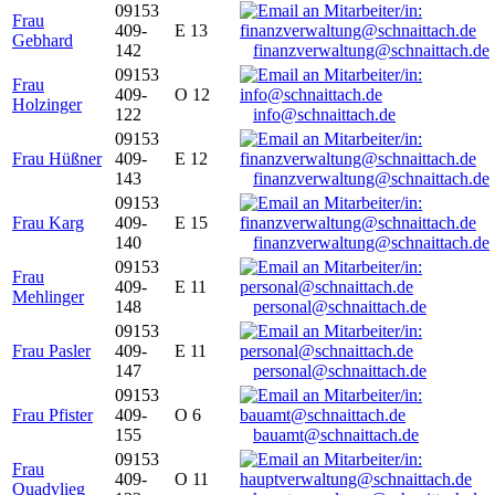
09153
Frau
409-
E 13
Gebhard
142
finanzverwaltung@schnaittach.de
09153
Frau
409-
O 12
Holzinger
122
info@schnaittach.de
09153
Frau Hüßner
409-
E 12
143
finanzverwaltung@schnaittach.de
09153
Frau Karg
409-
E 15
140
finanzverwaltung@schnaittach.de
09153
Frau
409-
E 11
Mehlinger
148
personal@schnaittach.de
09153
Frau Pasler
409-
E 11
147
personal@schnaittach.de
09153
Frau Pfister
409-
O 6
155
bauamt@schnaittach.de
09153
Frau
409-
O 11
Quadvlieg