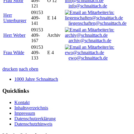
Frau Stöhr
409-
O 12
121
info@schnaittach.de
09153
Herr
409-
E 14
Unterburger
141
liegenschaften@schnaittach.de
09153
Herr Weber
409-
Archiv
167
archiv@schnaittach.de
09153
Frau Wilde
409-
E 4
133
ewo@schnaittach.de
drucken
nach oben
1000 Jahre Schnaittach
Quicklinks
Kontakt
Inhaltsverzeichnis
Impressum
Datenschutzerklärung
Datenschutzhinweis