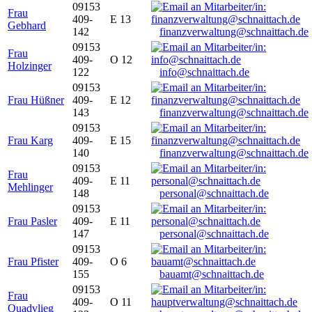
09153
Frau
409-
E 13
Gebhard
142
finanzverwaltung@schnaittach.de
09153
Frau
409-
O 12
Holzinger
122
info@schnaittach.de
09153
Frau Hüßner
409-
E 12
143
finanzverwaltung@schnaittach.de
09153
Frau Karg
409-
E 15
140
finanzverwaltung@schnaittach.de
09153
Frau
409-
E 11
Mehlinger
148
personal@schnaittach.de
09153
Frau Pasler
409-
E 11
147
personal@schnaittach.de
09153
Frau Pfister
409-
O 6
155
bauamt@schnaittach.de
09153
Frau
409-
O 11
Quadvlieg