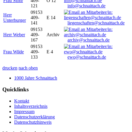
Frau Stöhr
409-
O 12
121
info@schnaittach.de
09153
Herr
409-
E 14
Unterburger
141
liegenschaften@schnaittach.de
09153
Herr Weber
409-
Archiv
167
archiv@schnaittach.de
09153
Frau Wilde
409-
E 4
133
ewo@schnaittach.de
drucken
nach oben
1000 Jahre Schnaittach
Quicklinks
Kontakt
Inhaltsverzeichnis
Impressum
Datenschutzerklärung
Datenschutzhinweis