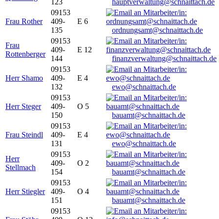
123
hauptverwaltung@schnaittach.de
09153
Frau Rother
409-
E 6
135
ordnungsamt@schnaittach.de
09153
Frau
409-
E 12
Rottenberger
144
finanzverwaltung@schnaittach.de
09153
Herr Shamo
409-
E 4
132
ewo@schnaittach.de
09153
Herr Steger
409-
O 5
150
bauamt@schnaittach.de
09153
Frau Steindl
409-
E 4
131
ewo@schnaittach.de
09153
Herr
409-
O 2
Stellmach
154
bauamt@schnaittach.de
09153
Herr Stiegler
409-
O 4
151
bauamt@schnaittach.de
09153