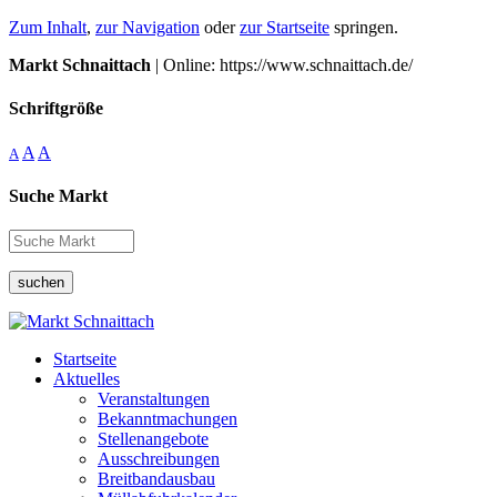
Zum Inhalt
,
zur Navigation
oder
zur Startseite
springen.
Markt Schnaittach
| Online: https://www.schnaittach.de/
Schriftgröße
A
A
A
Suche Markt
suchen
Startseite
Aktuelles
Veranstaltungen
Bekanntmachungen
Stellenangebote
Ausschreibungen
Breitbandausbau