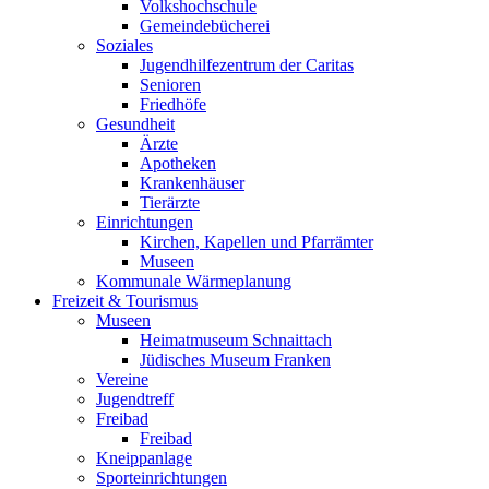
Volkshochschule
Gemeindebücherei
Soziales
Jugendhilfezentrum der Caritas
Senioren
Friedhöfe
Gesundheit
Ärzte
Apotheken
Krankenhäuser
Tierärzte
Einrichtungen
Kirchen, Kapellen und Pfarrämter
Museen
Kommunale Wärmeplanung
Freizeit & Tourismus
Museen
Heimatmuseum Schnaittach
Jüdisches Museum Franken
Vereine
Jugendtreff
Freibad
Freibad
Kneippanlage
Sporteinrichtungen