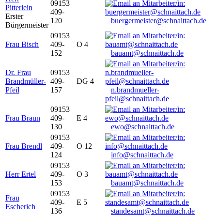
09153
Pitterlein
409-
Erster
120
buergermeister@schnaittach.de
Bürgermeister
09153
Frau Bisch
409-
O 4
152
bauamt@schnaittach.de
Dr. Frau
09153
Brandmüller-
409-
DG 4
Pfeil
157
n.brandmueller-
pfeil@schnaittach.de
09153
Frau Braun
409-
E 4
130
ewo@schnaittach.de
09153
Frau Brendl
409-
O 12
124
info@schnaittach.de
09153
Herr Ertel
409-
O 3
153
bauamt@schnaittach.de
09153
Frau
409-
E 5
Escherich
136
standesamt@schnaittach.de