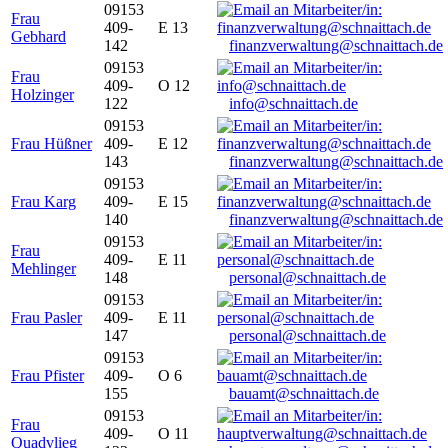
09153
Frau
409-
E 13
Gebhard
142
finanzverwaltung@schnaittach.de
09153
Frau
409-
O 12
Holzinger
122
info@schnaittach.de
09153
Frau Hüßner
409-
E 12
143
finanzverwaltung@schnaittach.de
09153
Frau Karg
409-
E 15
140
finanzverwaltung@schnaittach.de
09153
Frau
409-
E 11
Mehlinger
148
personal@schnaittach.de
09153
Frau Pasler
409-
E 11
147
personal@schnaittach.de
09153
Frau Pfister
409-
O 6
155
bauamt@schnaittach.de
09153
Frau
409-
O 11
Quadvlieg