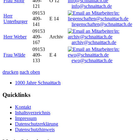
Frau Stöhr
409-
O 12
121
info@schnaittach.de
09153
Herr
409-
E 14
Unterburger
141
liegenschaften@schnaittach.de
09153
Herr Weber
409-
Archiv
167
archiv@schnaittach.de
09153
Frau Wilde
409-
E 4
133
ewo@schnaittach.de
drucken
nach oben
1000 Jahre Schnaittach
Quicklinks
Kontakt
Inhaltsverzeichnis
Impressum
Datenschutzerklärung
Datenschutzhinweis