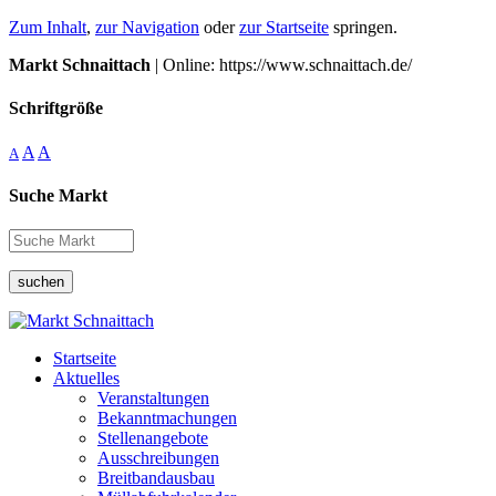
Zum Inhalt
,
zur Navigation
oder
zur Startseite
springen.
Markt Schnaittach
| Online: https://www.schnaittach.de/
Schriftgröße
A
A
A
Suche Markt
suchen
Startseite
Aktuelles
Veranstaltungen
Bekanntmachungen
Stellenangebote
Ausschreibungen
Breitbandausbau