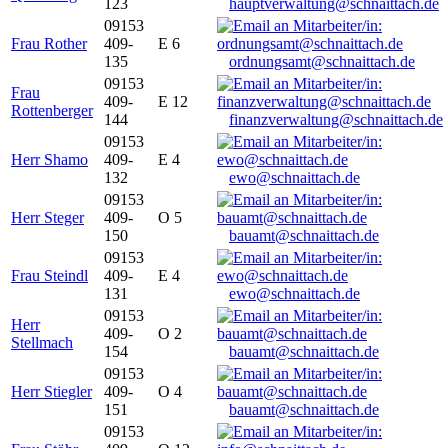
123
hauptverwaltung@schnaittach.de
09153
Frau Rother
409-
E 6
135
ordnungsamt@schnaittach.de
09153
Frau
409-
E 12
Rottenberger
144
finanzverwaltung@schnaittach.de
09153
Herr Shamo
409-
E 4
132
ewo@schnaittach.de
09153
Herr Steger
409-
O 5
150
bauamt@schnaittach.de
09153
Frau Steindl
409-
E 4
131
ewo@schnaittach.de
09153
Herr
409-
O 2
Stellmach
154
bauamt@schnaittach.de
09153
Herr Stiegler
409-
O 4
151
bauamt@schnaittach.de
09153