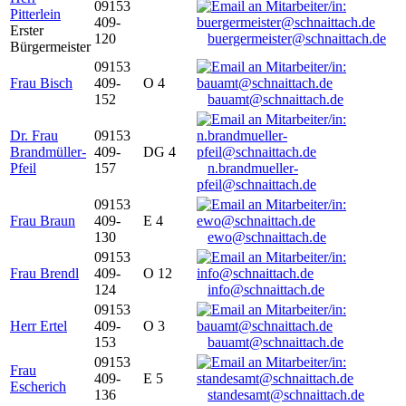
09153
Pitterlein
409-
Erster
120
buergermeister@schnaittach.de
Bürgermeister
09153
Frau Bisch
409-
O 4
152
bauamt@schnaittach.de
Dr. Frau
09153
Brandmüller-
409-
DG 4
Pfeil
157
n.brandmueller-
pfeil@schnaittach.de
09153
Frau Braun
409-
E 4
130
ewo@schnaittach.de
09153
Frau Brendl
409-
O 12
124
info@schnaittach.de
09153
Herr Ertel
409-
O 3
153
bauamt@schnaittach.de
09153
Frau
409-
E 5
Escherich
136
standesamt@schnaittach.de