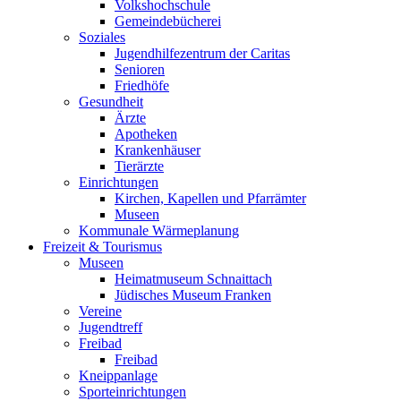
Volkshochschule
Gemeindebücherei
Soziales
Jugendhilfezentrum der Caritas
Senioren
Friedhöfe
Gesundheit
Ärzte
Apotheken
Krankenhäuser
Tierärzte
Einrichtungen
Kirchen, Kapellen und Pfarrämter
Museen
Kommunale Wärmeplanung
Freizeit & Tourismus
Museen
Heimatmuseum Schnaittach
Jüdisches Museum Franken
Vereine
Jugendtreff
Freibad
Freibad
Kneippanlage
Sporteinrichtungen