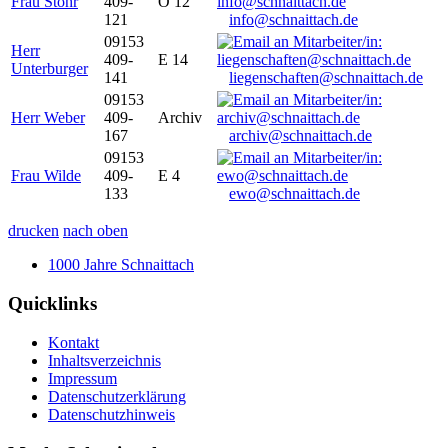
Frau Stöhr
409-
O 12
121
info@schnaittach.de
09153
Herr
409-
E 14
Unterburger
141
liegenschaften@schnaittach.de
09153
Herr Weber
409-
Archiv
167
archiv@schnaittach.de
09153
Frau Wilde
409-
E 4
133
ewo@schnaittach.de
drucken
nach oben
1000 Jahre Schnaittach
Quicklinks
Kontakt
Inhaltsverzeichnis
Impressum
Datenschutzerklärung
Datenschutzhinweis