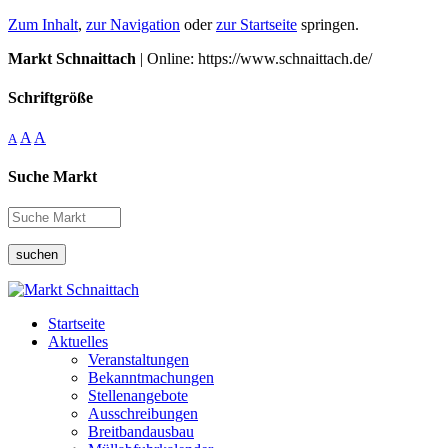
Zum Inhalt
,
zur Navigation
oder
zur Startseite
springen.
Markt Schnaittach
| Online: https://www.schnaittach.de/
Schriftgröße
A
A
A
Suche Markt
suchen
Startseite
Aktuelles
Veranstaltungen
Bekanntmachungen
Stellenangebote
Ausschreibungen
Breitbandausbau