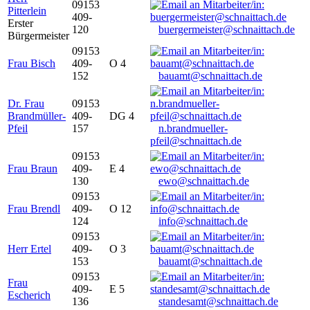
09153
Pitterlein
409-
Erster
120
buergermeister@schnaittach.de
Bürgermeister
09153
Frau Bisch
409-
O 4
152
bauamt@schnaittach.de
Dr. Frau
09153
Brandmüller-
409-
DG 4
Pfeil
157
n.brandmueller-
pfeil@schnaittach.de
09153
Frau Braun
409-
E 4
130
ewo@schnaittach.de
09153
Frau Brendl
409-
O 12
124
info@schnaittach.de
09153
Herr Ertel
409-
O 3
153
bauamt@schnaittach.de
09153
Frau
409-
E 5
Escherich
136
standesamt@schnaittach.de