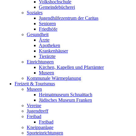
Volkshochschule
Gemeindebücherei
Soziales
Jugendhilfezentrum der Caritas
Senioren
Friedhöfe
Gesundheit
Ärzte
Apotheken
Krankenhäuser
Tierärzte
Einrichtungen
Kirchen, Kapellen und Pfarrämter
Museen
Kommunale Wärmeplanung
Freizeit & Tourismus
Museen
Heimatmuseum Schnaittach
Jüdisches Museum Franken
Vereine
Jugendtreff
Freibad
Freibad
Kneippanlage
Sporteinrichtungen