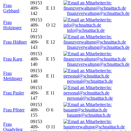
09153
Frau
409-
E 13
Gebhard
142
finanzverwaltung@schnaittach.de
09153
Frau
409-
O 12
Holzinger
122
info@schnaittach.de
09153
Frau Hüßner
409-
E 12
143
finanzverwaltung@schnaittach.de
09153
Frau Karg
409-
E 15
140
finanzverwaltung@schnaittach.de
09153
Frau
409-
E 11
Mehlinger
148
personal@schnaittach.de
09153
Frau Pasler
409-
E 11
147
personal@schnaittach.de
09153
Frau Pfister
409-
O 6
155
bauamt@schnaittach.de
09153
Frau
409-
O 11
Quadvlieg