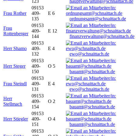
123
hauptverwaltung@schnaittach.de
09153
Frau Rother
409-
E 6
135
ordnungsamt@schnaittach.de
09153
Frau
409-
E 12
Rottenberger
144
finanzverwaltung@schnaittach.de
09153
Herr Shamo
409-
E 4
132
ewo@schnaittach.de
09153
Herr Steger
409-
O 5
150
bauamt@schnaittach.de
09153
Frau Steindl
409-
E 4
131
ewo@schnaittach.de
09153
Herr
409-
O 2
Stellmach
154
bauamt@schnaittach.de
09153
Herr Stiegler
409-
O 4
151
bauamt@schnaittach.de
09153