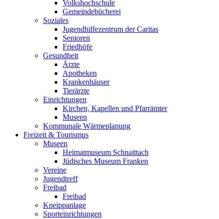
Volkshochschule
Gemeindebücherei
Soziales
Jugendhilfezentrum der Caritas
Senioren
Friedhöfe
Gesundheit
Ärzte
Apotheken
Krankenhäuser
Tierärzte
Einrichtungen
Kirchen, Kapellen und Pfarrämter
Museen
Kommunale Wärmeplanung
Freizeit & Tourismus
Museen
Heimatmuseum Schnaittach
Jüdisches Museum Franken
Vereine
Jugendtreff
Freibad
Freibad
Kneippanlage
Sporteinrichtungen