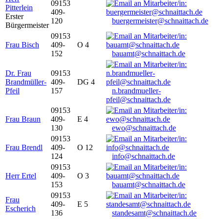
09153
Pitterlein
409-
Erster
120
buergermeister@schnaittach.de
Bürgermeister
09153
Frau Bisch
409-
O 4
152
bauamt@schnaittach.de
Dr. Frau
09153
Brandmüller-
409-
DG 4
Pfeil
157
n.brandmueller-
pfeil@schnaittach.de
09153
Frau Braun
409-
E 4
130
ewo@schnaittach.de
09153
Frau Brendl
409-
O 12
124
info@schnaittach.de
09153
Herr Ertel
409-
O 3
153
bauamt@schnaittach.de
09153
Frau
409-
E 5
Escherich
136
standesamt@schnaittach.de