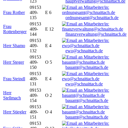
123
hauptverwaltung@schnaittach.de
09153
Frau Rother
409-
E 6
135
ordnungsamt@schnaittach.de
09153
Frau
409-
E 12
Rottenberger
144
finanzverwaltung@schnaittach.de
09153
Herr Shamo
409-
E 4
132
ewo@schnaittach.de
09153
Herr Steger
409-
O 5
150
bauamt@schnaittach.de
09153
Frau Steindl
409-
E 4
131
ewo@schnaittach.de
09153
Herr
409-
O 2
Stellmach
154
bauamt@schnaittach.de
09153
Herr Stiegler
409-
O 4
151
bauamt@schnaittach.de
09153