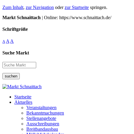
Zum Inhalt
,
zur Navigation
oder
zur Startseite
springen.
Markt Schnaittach
| Online: https://www.schnaittach.de/
Schriftgröße
A
A
A
Suche Markt
suchen
Startseite
Aktuelles
Veranstaltungen
Bekanntmachungen
Stellenangebote
Ausschreibungen
Breitbandausbau