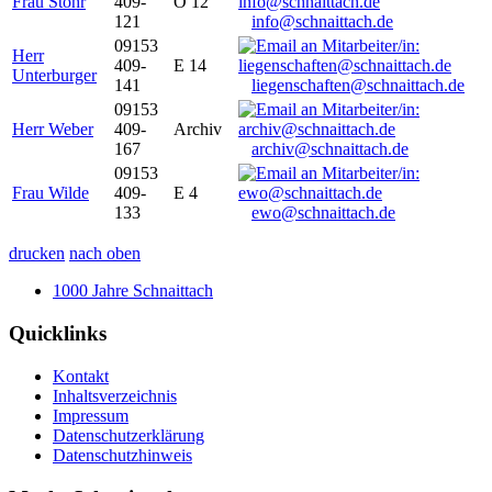
Frau Stöhr
409-
O 12
121
info@schnaittach.de
09153
Herr
409-
E 14
Unterburger
141
liegenschaften@schnaittach.de
09153
Herr Weber
409-
Archiv
167
archiv@schnaittach.de
09153
Frau Wilde
409-
E 4
133
ewo@schnaittach.de
drucken
nach oben
1000 Jahre Schnaittach
Quicklinks
Kontakt
Inhaltsverzeichnis
Impressum
Datenschutzerklärung
Datenschutzhinweis