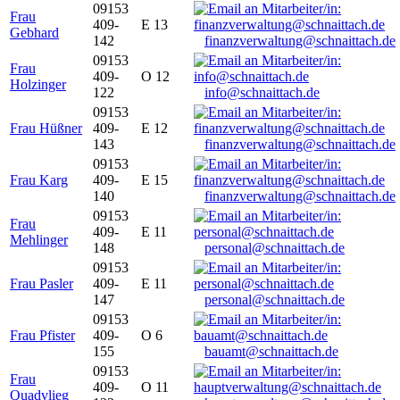
09153
Frau
409-
E 13
Gebhard
142
finanzverwaltung@schnaittach.de
09153
Frau
409-
O 12
Holzinger
122
info@schnaittach.de
09153
Frau Hüßner
409-
E 12
143
finanzverwaltung@schnaittach.de
09153
Frau Karg
409-
E 15
140
finanzverwaltung@schnaittach.de
09153
Frau
409-
E 11
Mehlinger
148
personal@schnaittach.de
09153
Frau Pasler
409-
E 11
147
personal@schnaittach.de
09153
Frau Pfister
409-
O 6
155
bauamt@schnaittach.de
09153
Frau
409-
O 11
Quadvlieg