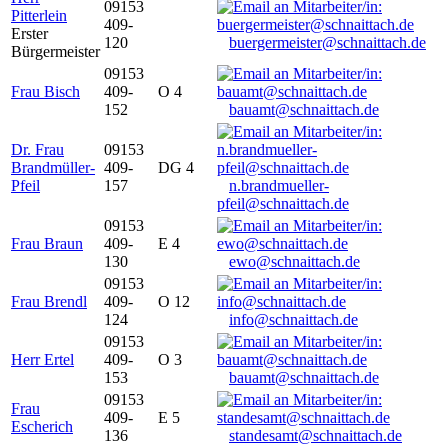
09153
Pitterlein
409-
Erster
120
buergermeister@schnaittach.de
Bürgermeister
09153
Frau Bisch
409-
O 4
152
bauamt@schnaittach.de
Dr. Frau
09153
Brandmüller-
409-
DG 4
Pfeil
157
n.brandmueller-
pfeil@schnaittach.de
09153
Frau Braun
409-
E 4
130
ewo@schnaittach.de
09153
Frau Brendl
409-
O 12
124
info@schnaittach.de
09153
Herr Ertel
409-
O 3
153
bauamt@schnaittach.de
09153
Frau
409-
E 5
Escherich
136
standesamt@schnaittach.de