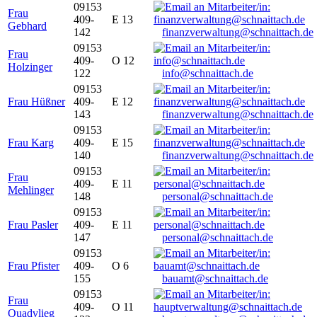
09153
Frau
409-
E 13
Gebhard
142
finanzverwaltung@schnaittach.de
09153
Frau
409-
O 12
Holzinger
122
info@schnaittach.de
09153
Frau Hüßner
409-
E 12
143
finanzverwaltung@schnaittach.de
09153
Frau Karg
409-
E 15
140
finanzverwaltung@schnaittach.de
09153
Frau
409-
E 11
Mehlinger
148
personal@schnaittach.de
09153
Frau Pasler
409-
E 11
147
personal@schnaittach.de
09153
Frau Pfister
409-
O 6
155
bauamt@schnaittach.de
09153
Frau
409-
O 11
Quadvlieg