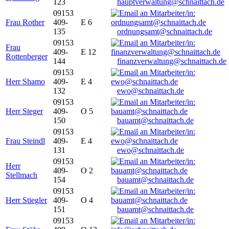
123
hauptverwaltung@schnaittach.de
09153
Frau Rother
409-
E 6
135
ordnungsamt@schnaittach.de
09153
Frau
409-
E 12
Rottenberger
144
finanzverwaltung@schnaittach.de
09153
Herr Shamo
409-
E 4
132
ewo@schnaittach.de
09153
Herr Steger
409-
O 5
150
bauamt@schnaittach.de
09153
Frau Steindl
409-
E 4
131
ewo@schnaittach.de
09153
Herr
409-
O 2
Stellmach
154
bauamt@schnaittach.de
09153
Herr Stiegler
409-
O 4
151
bauamt@schnaittach.de
09153