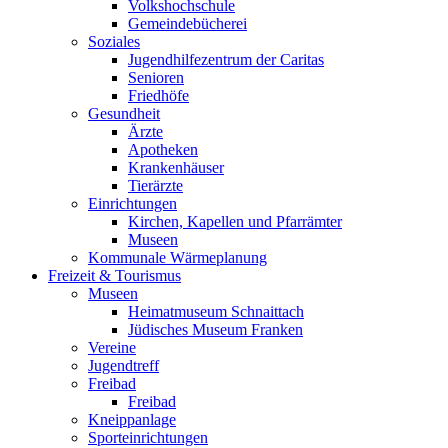
Volkshochschule
Gemeindebücherei
Soziales
Jugendhilfezentrum der Caritas
Senioren
Friedhöfe
Gesundheit
Ärzte
Apotheken
Krankenhäuser
Tierärzte
Einrichtungen
Kirchen, Kapellen und Pfarrämter
Museen
Kommunale Wärmeplanung
Freizeit & Tourismus
Museen
Heimatmuseum Schnaittach
Jüdisches Museum Franken
Vereine
Jugendtreff
Freibad
Freibad
Kneippanlage
Sporteinrichtungen