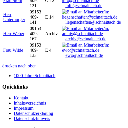
Frau Stöhr
409-
O 12
121
info@schnaittach.de
09153
Herr
409-
E 14
Unterburger
141
liegenschaften@schnaittach.de
09153
Herr Weber
409-
Archiv
167
archiv@schnaittach.de
09153
Frau Wilde
409-
E 4
133
ewo@schnaittach.de
drucken
nach oben
1000 Jahre Schnaittach
Quicklinks
Kontakt
Inhaltsverzeichnis
Impressum
Datenschutzerklärung
Datenschutzhinweis