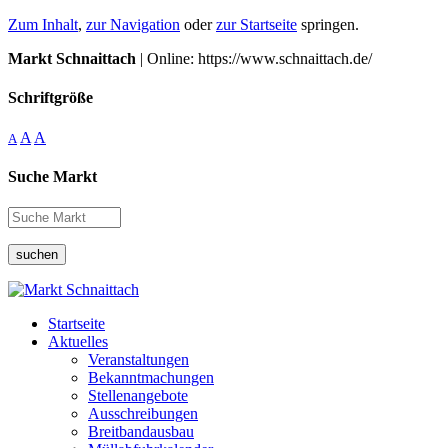
Zum Inhalt
,
zur Navigation
oder
zur Startseite
springen.
Markt Schnaittach
| Online: https://www.schnaittach.de/
Schriftgröße
A
A
A
Suche Markt
suchen
Startseite
Aktuelles
Veranstaltungen
Bekanntmachungen
Stellenangebote
Ausschreibungen
Breitbandausbau