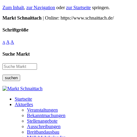
Zum Inhalt
,
zur Navigation
oder
zur Startseite
springen.
Markt Schnaittach
| Online: https://www.schnaittach.de/
Schriftgröße
A
A
A
Suche Markt
suchen
Startseite
Aktuelles
Veranstaltungen
Bekanntmachungen
Stellenangebote
Ausschreibungen
Breitbandausbau