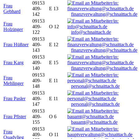
09153
Frau
409-
E 13
Gebhard
142
finanzverwaltung@schnaittach.de
09153
Frau
409-
O 12
Holzinger
122
info@schnaittach.de
09153
Frau Hüßner
409-
E 12
143
finanzverwaltung@schnaittach.de
09153
Frau Karg
409-
E 15
140
finanzverwaltung@schnaittach.de
09153
Frau
409-
E 11
Mehlinger
148
personal@schnaittach.de
09153
Frau Pasler
409-
E 11
147
personal@schnaittach.de
09153
Frau Pfister
409-
O 6
155
bauamt@schnaittach.de
09153
Frau
409-
O 11
Quadvlieg