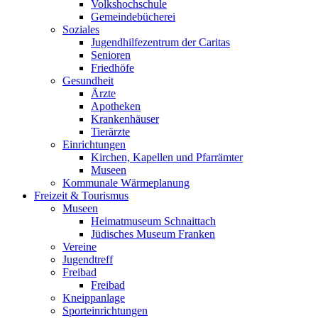
Volkshochschule
Gemeindebücherei
Soziales
Jugendhilfezentrum der Caritas
Senioren
Friedhöfe
Gesundheit
Ärzte
Apotheken
Krankenhäuser
Tierärzte
Einrichtungen
Kirchen, Kapellen und Pfarrämter
Museen
Kommunale Wärmeplanung
Freizeit & Tourismus
Museen
Heimatmuseum Schnaittach
Jüdisches Museum Franken
Vereine
Jugendtreff
Freibad
Freibad
Kneippanlage
Sporteinrichtungen