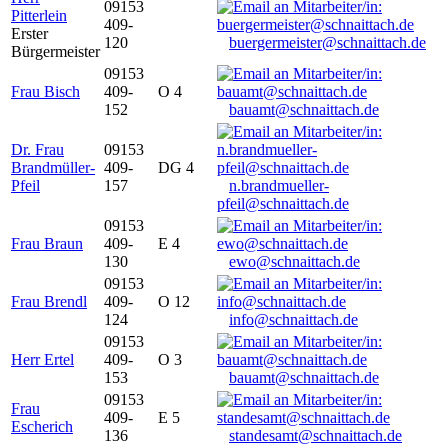
09153
Pitterlein
409-
Erster
120
buergermeister@schnaittach.de
Bürgermeister
09153
Frau Bisch
409-
O 4
152
bauamt@schnaittach.de
Dr. Frau
09153
Brandmüller-
409-
DG 4
Pfeil
157
n.brandmueller-
pfeil@schnaittach.de
09153
Frau Braun
409-
E 4
130
ewo@schnaittach.de
09153
Frau Brendl
409-
O 12
124
info@schnaittach.de
09153
Herr Ertel
409-
O 3
153
bauamt@schnaittach.de
09153
Frau
409-
E 5
Escherich
136
standesamt@schnaittach.de