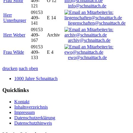
Frau Stöhr
409-
O 12
121
info@schnaittach.de
09153
Herr
409-
E 14
Unterburger
141
liegenschaften@schnaittach.de
09153
Herr Weber
409-
Archiv
167
archiv@schnaittach.de
09153
Frau Wilde
409-
E 4
133
ewo@schnaittach.de
drucken
nach oben
1000 Jahre Schnaittach
Quicklinks
Kontakt
Inhaltsverzeichnis
Impressum
Datenschutzerklärung
Datenschutzhinweis