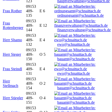
123
hauptverwaltung@schnaittach.de
09153
Frau Rother
409-
E 6
135
ordnungsamt@schnaittach.de
09153
Frau
409-
E 12
Rottenberger
144
finanzverwaltung@schnaittach.de
09153
Herr Shamo
409-
E 4
132
ewo@schnaittach.de
09153
Herr Steger
409-
O 5
150
bauamt@schnaittach.de
09153
Frau Steindl
409-
E 4
131
ewo@schnaittach.de
09153
Herr
409-
O 2
Stellmach
154
bauamt@schnaittach.de
09153
Herr Stiegler
409-
O 4
151
bauamt@schnaittach.de
09153