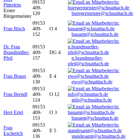
09153
Pitterlein
409-
Erster
120
buergermeister@schnaittach.de
Bürgermeister
09153
Frau Bisch
409-
O 4
152
bauamt@schnaittach.de
Dr. Frau
09153
Brandmüller-
409-
DG 4
Pfeil
157
n.brandmueller-
pfeil@schnaittach.de
09153
Frau Braun
409-
E 4
130
ewo@schnaittach.de
09153
Frau Brendl
409-
O 12
124
info@schnaittach.de
09153
Herr Ertel
409-
O 3
153
bauamt@schnaittach.de
09153
Frau
409-
E 5
Escherich
136
standesamt@schnaittach.de