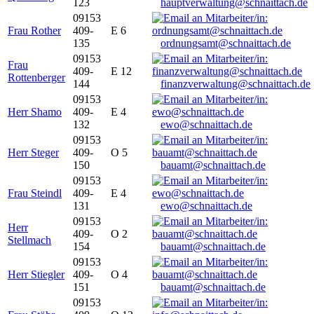
123
hauptverwaltung@schnaittach.de
09153
Frau Rother
409-
E 6
135
ordnungsamt@schnaittach.de
09153
Frau
409-
E 12
Rottenberger
144
finanzverwaltung@schnaittach.de
09153
Herr Shamo
409-
E 4
132
ewo@schnaittach.de
09153
Herr Steger
409-
O 5
150
bauamt@schnaittach.de
09153
Frau Steindl
409-
E 4
131
ewo@schnaittach.de
09153
Herr
409-
O 2
Stellmach
154
bauamt@schnaittach.de
09153
Herr Stiegler
409-
O 4
151
bauamt@schnaittach.de
09153