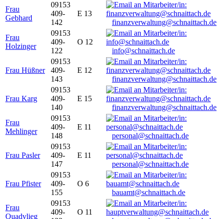
09153
Frau
409-
E 13
Gebhard
142
finanzverwaltung@schnaittach.de
09153
Frau
409-
O 12
Holzinger
122
info@schnaittach.de
09153
Frau Hüßner
409-
E 12
143
finanzverwaltung@schnaittach.de
09153
Frau Karg
409-
E 15
140
finanzverwaltung@schnaittach.de
09153
Frau
409-
E 11
Mehlinger
148
personal@schnaittach.de
09153
Frau Pasler
409-
E 11
147
personal@schnaittach.de
09153
Frau Pfister
409-
O 6
155
bauamt@schnaittach.de
09153
Frau
409-
O 11
Quadvlieg