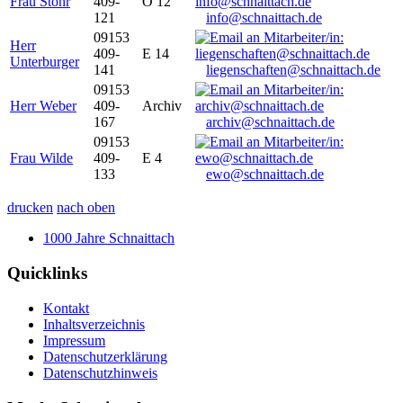
Frau Stöhr
409-
O 12
121
info@schnaittach.de
09153
Herr
409-
E 14
Unterburger
141
liegenschaften@schnaittach.de
09153
Herr Weber
409-
Archiv
167
archiv@schnaittach.de
09153
Frau Wilde
409-
E 4
133
ewo@schnaittach.de
drucken
nach oben
1000 Jahre Schnaittach
Quicklinks
Kontakt
Inhaltsverzeichnis
Impressum
Datenschutzerklärung
Datenschutzhinweis