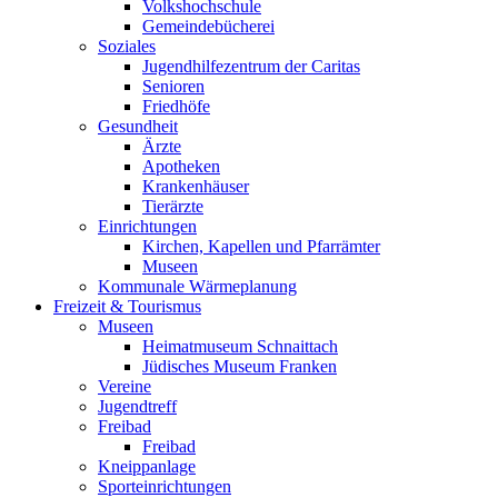
Volkshochschule
Gemeindebücherei
Soziales
Jugendhilfezentrum der Caritas
Senioren
Friedhöfe
Gesundheit
Ärzte
Apotheken
Krankenhäuser
Tierärzte
Einrichtungen
Kirchen, Kapellen und Pfarrämter
Museen
Kommunale Wärmeplanung
Freizeit & Tourismus
Museen
Heimatmuseum Schnaittach
Jüdisches Museum Franken
Vereine
Jugendtreff
Freibad
Freibad
Kneippanlage
Sporteinrichtungen