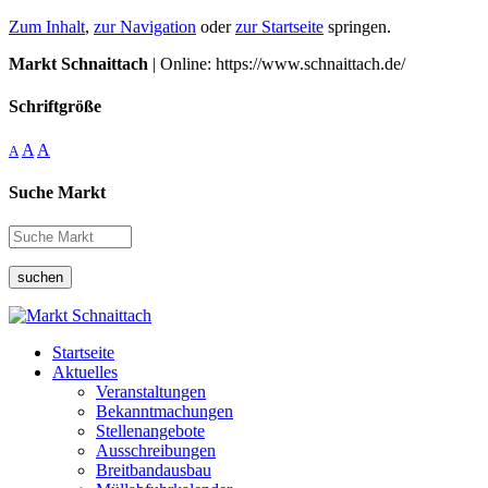
Zum Inhalt
,
zur Navigation
oder
zur Startseite
springen.
Markt Schnaittach
| Online: https://www.schnaittach.de/
Schriftgröße
A
A
A
Suche Markt
suchen
Startseite
Aktuelles
Veranstaltungen
Bekanntmachungen
Stellenangebote
Ausschreibungen
Breitbandausbau