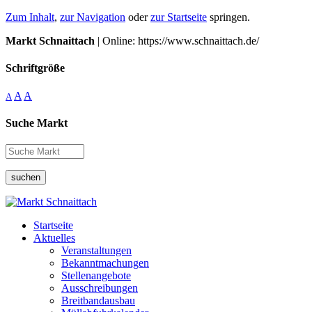
Zum Inhalt
,
zur Navigation
oder
zur Startseite
springen.
Markt Schnaittach
| Online: https://www.schnaittach.de/
Schriftgröße
A
A
A
Suche Markt
suchen
Startseite
Aktuelles
Veranstaltungen
Bekanntmachungen
Stellenangebote
Ausschreibungen
Breitbandausbau