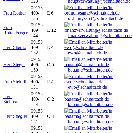
123
hauptverwaltung@schnaittach.de
09153
Frau Rother
409-
E 6
135
ordnungsamt@schnaittach.de
09153
Frau
409-
E 12
Rottenberger
144
finanzverwaltung@schnaittach.de
09153
Herr Shamo
409-
E 4
132
ewo@schnaittach.de
09153
Herr Steger
409-
O 5
150
bauamt@schnaittach.de
09153
Frau Steindl
409-
E 4
131
ewo@schnaittach.de
09153
Herr
409-
O 2
Stellmach
154
bauamt@schnaittach.de
09153
Herr Stiegler
409-
O 4
151
bauamt@schnaittach.de
09153