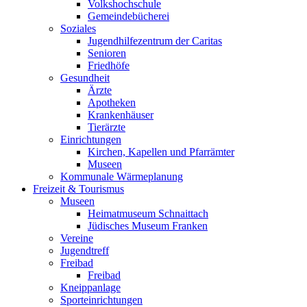
Volkshochschule
Gemeindebücherei
Soziales
Jugendhilfezentrum der Caritas
Senioren
Friedhöfe
Gesundheit
Ärzte
Apotheken
Krankenhäuser
Tierärzte
Einrichtungen
Kirchen, Kapellen und Pfarrämter
Museen
Kommunale Wärmeplanung
Freizeit & Tourismus
Museen
Heimatmuseum Schnaittach
Jüdisches Museum Franken
Vereine
Jugendtreff
Freibad
Freibad
Kneippanlage
Sporteinrichtungen