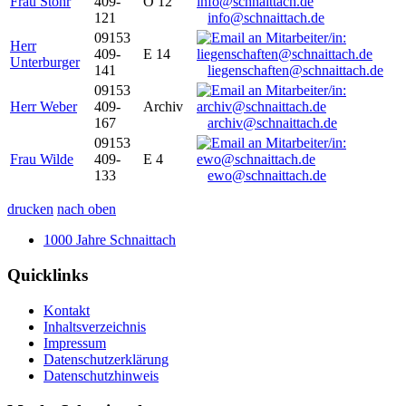
Frau Stöhr
409-
O 12
121
info@schnaittach.de
09153
Herr
409-
E 14
Unterburger
141
liegenschaften@schnaittach.de
09153
Herr Weber
409-
Archiv
167
archiv@schnaittach.de
09153
Frau Wilde
409-
E 4
133
ewo@schnaittach.de
drucken
nach oben
1000 Jahre Schnaittach
Quicklinks
Kontakt
Inhaltsverzeichnis
Impressum
Datenschutzerklärung
Datenschutzhinweis