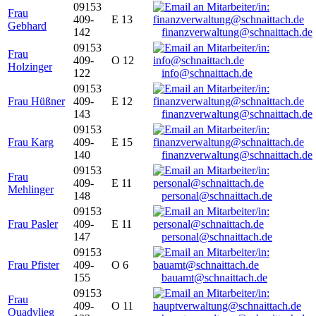
09153
Frau
409-
E 13
Gebhard
142
finanzverwaltung@schnaittach.de
09153
Frau
409-
O 12
Holzinger
122
info@schnaittach.de
09153
Frau Hüßner
409-
E 12
143
finanzverwaltung@schnaittach.de
09153
Frau Karg
409-
E 15
140
finanzverwaltung@schnaittach.de
09153
Frau
409-
E 11
Mehlinger
148
personal@schnaittach.de
09153
Frau Pasler
409-
E 11
147
personal@schnaittach.de
09153
Frau Pfister
409-
O 6
155
bauamt@schnaittach.de
09153
Frau
409-
O 11
Quadvlieg