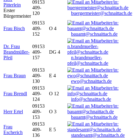
09153
Pitterlein
409-
Erster
120
buergermeister@schnaittach.de
Bürgermeister
09153
Frau Bisch
409-
O 4
152
bauamt@schnaittach.de
Dr. Frau
09153
Brandmüller-
409-
DG 4
Pfeil
157
n.brandmueller-
pfeil@schnaittach.de
09153
Frau Braun
409-
E 4
130
ewo@schnaittach.de
09153
Frau Brendl
409-
O 12
124
info@schnaittach.de
09153
Herr Ertel
409-
O 3
153
bauamt@schnaittach.de
09153
Frau
409-
E 5
Escherich
136
standesamt@schnaittach.de