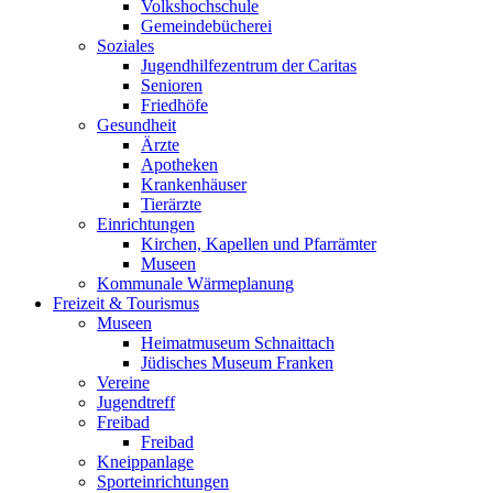
Volkshochschule
Gemeindebücherei
Soziales
Jugendhilfezentrum der Caritas
Senioren
Friedhöfe
Gesundheit
Ärzte
Apotheken
Krankenhäuser
Tierärzte
Einrichtungen
Kirchen, Kapellen und Pfarrämter
Museen
Kommunale Wärmeplanung
Freizeit & Tourismus
Museen
Heimatmuseum Schnaittach
Jüdisches Museum Franken
Vereine
Jugendtreff
Freibad
Freibad
Kneippanlage
Sporteinrichtungen