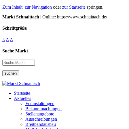
Zum Inhalt
,
zur Navigation
oder
zur Startseite
springen.
Markt Schnaittach
| Online: https://www.schnaittach.de/
Schriftgröße
A
A
A
Suche Markt
suchen
Startseite
Aktuelles
Veranstaltungen
Bekanntmachungen
Stellenangebote
Ausschreibungen
Breitbandausbau