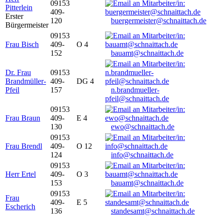
09153
Pitterlein
409-
Erster
120
buergermeister@schnaittach.de
Bürgermeister
09153
Frau Bisch
409-
O 4
152
bauamt@schnaittach.de
Dr. Frau
09153
Brandmüller-
409-
DG 4
Pfeil
157
n.brandmueller-
pfeil@schnaittach.de
09153
Frau Braun
409-
E 4
130
ewo@schnaittach.de
09153
Frau Brendl
409-
O 12
124
info@schnaittach.de
09153
Herr Ertel
409-
O 3
153
bauamt@schnaittach.de
09153
Frau
409-
E 5
Escherich
136
standesamt@schnaittach.de