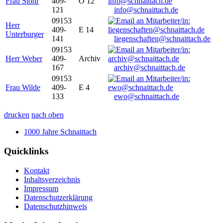
Frau Stöhr
409-
O 12
121
info@schnaittach.de
09153
Herr
409-
E 14
Unterburger
141
liegenschaften@schnaittach.de
09153
Herr Weber
409-
Archiv
167
archiv@schnaittach.de
09153
Frau Wilde
409-
E 4
133
ewo@schnaittach.de
drucken
nach oben
1000 Jahre Schnaittach
Quicklinks
Kontakt
Inhaltsverzeichnis
Impressum
Datenschutzerklärung
Datenschutzhinweis