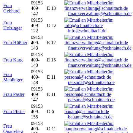
09153
Frau
409-
E 13
Gebhard
142
finanzverwaltung@schnaittach.de
09153
Frau
409-
O 12
Holzinger
122
info@schnaittach.de
09153
Frau Hüßner
409-
E 12
143
finanzverwaltung@schnaittach.de
09153
Frau Karg
409-
E 15
140
finanzverwaltung@schnaittach.de
09153
Frau
409-
E 11
Mehlinger
148
personal@schnaittach.de
09153
Frau Pasler
409-
E 11
147
personal@schnaittach.de
09153
Frau Pfister
409-
O 6
155
bauamt@schnaittach.de
09153
Frau
409-
O 11
Quadvlieg