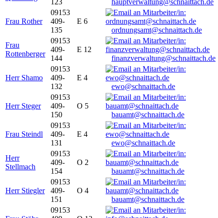
123
hauptverwaltung@schnaittach.de
09153
Frau Rother
409-
E 6
135
ordnungsamt@schnaittach.de
09153
Frau
409-
E 12
Rottenberger
144
finanzverwaltung@schnaittach.de
09153
Herr Shamo
409-
E 4
132
ewo@schnaittach.de
09153
Herr Steger
409-
O 5
150
bauamt@schnaittach.de
09153
Frau Steindl
409-
E 4
131
ewo@schnaittach.de
09153
Herr
409-
O 2
Stellmach
154
bauamt@schnaittach.de
09153
Herr Stiegler
409-
O 4
151
bauamt@schnaittach.de
09153