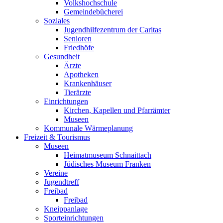
Volkshochschule
Gemeindebücherei
Soziales
Jugendhilfezentrum der Caritas
Senioren
Friedhöfe
Gesundheit
Ärzte
Apotheken
Krankenhäuser
Tierärzte
Einrichtungen
Kirchen, Kapellen und Pfarrämter
Museen
Kommunale Wärmeplanung
Freizeit & Tourismus
Museen
Heimatmuseum Schnaittach
Jüdisches Museum Franken
Vereine
Jugendtreff
Freibad
Freibad
Kneippanlage
Sporteinrichtungen