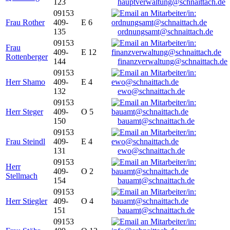
123
hauptverwaltung@schnaittach.de
09153
Frau Rother
409-
E 6
135
ordnungsamt@schnaittach.de
09153
Frau
409-
E 12
Rottenberger
144
finanzverwaltung@schnaittach.de
09153
Herr Shamo
409-
E 4
132
ewo@schnaittach.de
09153
Herr Steger
409-
O 5
150
bauamt@schnaittach.de
09153
Frau Steindl
409-
E 4
131
ewo@schnaittach.de
09153
Herr
409-
O 2
Stellmach
154
bauamt@schnaittach.de
09153
Herr Stiegler
409-
O 4
151
bauamt@schnaittach.de
09153