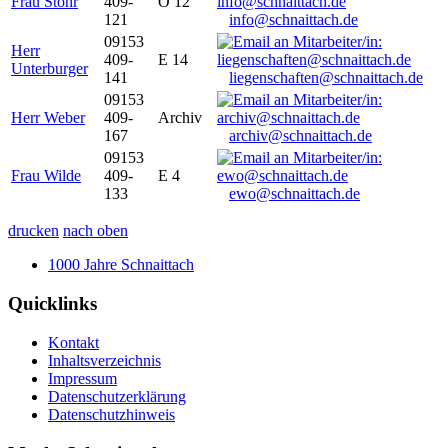
Frau Stöhr
409-
O 12
121
info@schnaittach.de
09153
Herr
409-
E 14
Unterburger
141
liegenschaften@schnaittach.de
09153
Herr Weber
409-
Archiv
167
archiv@schnaittach.de
09153
Frau Wilde
409-
E 4
133
ewo@schnaittach.de
drucken
nach oben
1000 Jahre Schnaittach
Quicklinks
Kontakt
Inhaltsverzeichnis
Impressum
Datenschutzerklärung
Datenschutzhinweis