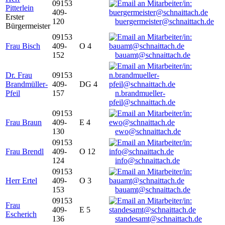
09153
Pitterlein
409-
Erster
120
buergermeister@schnaittach.de
Bürgermeister
09153
Frau Bisch
409-
O 4
152
bauamt@schnaittach.de
Dr. Frau
09153
Brandmüller-
409-
DG 4
Pfeil
157
n.brandmueller-
pfeil@schnaittach.de
09153
Frau Braun
409-
E 4
130
ewo@schnaittach.de
09153
Frau Brendl
409-
O 12
124
info@schnaittach.de
09153
Herr Ertel
409-
O 3
153
bauamt@schnaittach.de
09153
Frau
409-
E 5
Escherich
136
standesamt@schnaittach.de