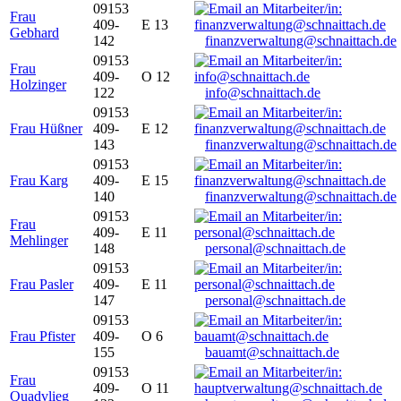
09153
Frau
409-
E 13
Gebhard
142
finanzverwaltung@schnaittach.de
09153
Frau
409-
O 12
Holzinger
122
info@schnaittach.de
09153
Frau Hüßner
409-
E 12
143
finanzverwaltung@schnaittach.de
09153
Frau Karg
409-
E 15
140
finanzverwaltung@schnaittach.de
09153
Frau
409-
E 11
Mehlinger
148
personal@schnaittach.de
09153
Frau Pasler
409-
E 11
147
personal@schnaittach.de
09153
Frau Pfister
409-
O 6
155
bauamt@schnaittach.de
09153
Frau
409-
O 11
Quadvlieg