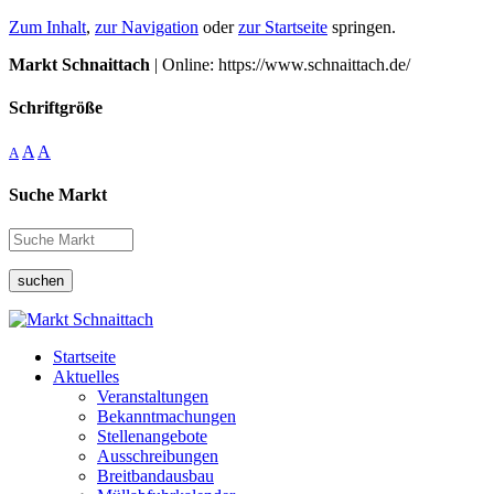
Zum Inhalt
,
zur Navigation
oder
zur Startseite
springen.
Markt Schnaittach
| Online: https://www.schnaittach.de/
Schriftgröße
A
A
A
Suche Markt
suchen
Startseite
Aktuelles
Veranstaltungen
Bekanntmachungen
Stellenangebote
Ausschreibungen
Breitbandausbau