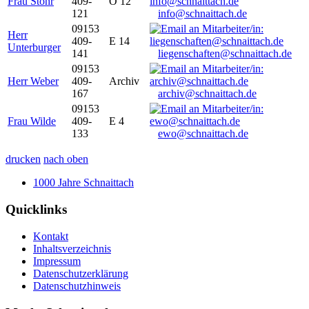
Frau Stöhr
409-
O 12
121
info@schnaittach.de
09153
Herr
409-
E 14
Unterburger
141
liegenschaften@schnaittach.de
09153
Herr Weber
409-
Archiv
167
archiv@schnaittach.de
09153
Frau Wilde
409-
E 4
133
ewo@schnaittach.de
drucken
nach oben
1000 Jahre Schnaittach
Quicklinks
Kontakt
Inhaltsverzeichnis
Impressum
Datenschutzerklärung
Datenschutzhinweis