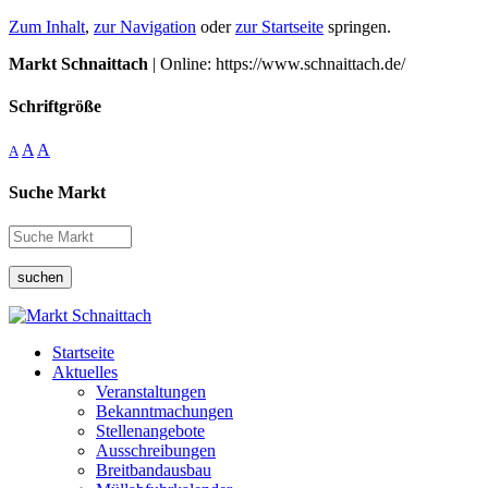
Zum Inhalt
,
zur Navigation
oder
zur Startseite
springen.
Markt Schnaittach
| Online: https://www.schnaittach.de/
Schriftgröße
A
A
A
Suche Markt
suchen
Startseite
Aktuelles
Veranstaltungen
Bekanntmachungen
Stellenangebote
Ausschreibungen
Breitbandausbau