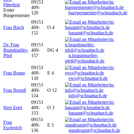
09153
Pitterlein
409-
Erster
120
buergermeister@schnaittach.de
Bürgermeister
09153
Frau Bisch
409-
O 4
152
bauamt@schnaittach.de
Dr. Frau
09153
Brandmüller-
409-
DG 4
Pfeil
157
n.brandmueller-
pfeil@schnaittach.de
09153
Frau Braun
409-
E 4
130
ewo@schnaittach.de
09153
Frau Brendl
409-
O 12
124
info@schnaittach.de
09153
Herr Ertel
409-
O 3
153
bauamt@schnaittach.de
09153
Frau
409-
E 5
Escherich
136
standesamt@schnaittach.de