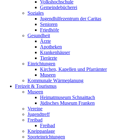
Volkshochschule
Gemeindebücherei
Soziales
Jugendhilfezentrum der Caritas
Senioren
Friedhöfe
Gesundheit
Ärzte
Apotheken
Krankenhäuser
Tierärzte
Einrichtungen
Kirchen, Kapellen und Pfarrämter
Museen
Kommunale Wärmeplanung
Freizeit & Tourismus
Museen
Heimatmuseum Schnaittach
Jüdisches Museum Franken
Vereine
Jugendtreff
Freibad
Freibad
Kneippanlage
Sporteinrichtungen