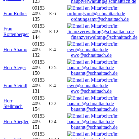
123
hauptverwaltung@schnaittach.de
09153
Frau Rother
409-
E 6
135
ordnungsamt@schnaittach.de
09153
Frau
409-
E 12
Rottenberger
144
finanzverwaltung@schnaittach.de
09153
Herr Shamo
409-
E 4
132
ewo@schnaittach.de
09153
Herr Steger
409-
O 5
150
bauamt@schnaittach.de
09153
Frau Steindl
409-
E 4
131
ewo@schnaittach.de
09153
Herr
409-
O 2
Stellmach
154
bauamt@schnaittach.de
09153
Herr Stiegler
409-
O 4
151
bauamt@schnaittach.de
09153