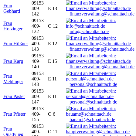
09153
Frau
409-
E 13
Gebhard
142
finanzverwaltung@schnaittach.de
09153
Frau
409-
O 12
Holzinger
122
info@schnaittach.de
09153
Frau Hüßner
409-
E 12
143
finanzverwaltung@schnaittach.de
09153
Frau Karg
409-
E 15
140
finanzverwaltung@schnaittach.de
09153
Frau
409-
E 11
Mehlinger
148
personal@schnaittach.de
09153
Frau Pasler
409-
E 11
147
personal@schnaittach.de
09153
Frau Pfister
409-
O 6
155
bauamt@schnaittach.de
09153
Frau
409-
O 11
Quadvlieg