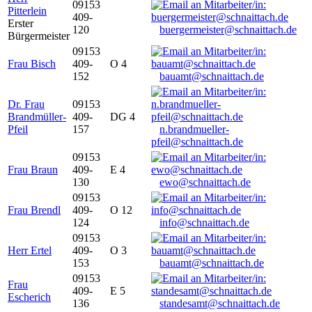
09153
Pitterlein
409-
Erster
120
buergermeister@schnaittach.de
Bürgermeister
09153
Frau Bisch
409-
O 4
152
bauamt@schnaittach.de
Dr. Frau
09153
Brandmüller-
409-
DG 4
Pfeil
157
n.brandmueller-
pfeil@schnaittach.de
09153
Frau Braun
409-
E 4
130
ewo@schnaittach.de
09153
Frau Brendl
409-
O 12
124
info@schnaittach.de
09153
Herr Ertel
409-
O 3
153
bauamt@schnaittach.de
09153
Frau
409-
E 5
Escherich
136
standesamt@schnaittach.de