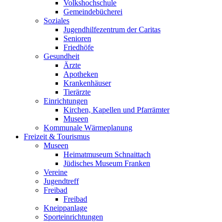
Volkshochschule
Gemeindebücherei
Soziales
Jugendhilfezentrum der Caritas
Senioren
Friedhöfe
Gesundheit
Ärzte
Apotheken
Krankenhäuser
Tierärzte
Einrichtungen
Kirchen, Kapellen und Pfarrämter
Museen
Kommunale Wärmeplanung
Freizeit & Tourismus
Museen
Heimatmuseum Schnaittach
Jüdisches Museum Franken
Vereine
Jugendtreff
Freibad
Freibad
Kneippanlage
Sporteinrichtungen