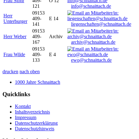
Frau Stöhr
409-
O 12
121
info@schnaittach.de
09153
Herr
409-
E 14
Unterburger
141
liegenschaften@schnaittach.de
09153
Herr Weber
409-
Archiv
167
archiv@schnaittach.de
09153
Frau Wilde
409-
E 4
133
ewo@schnaittach.de
drucken
nach oben
1000 Jahre Schnaittach
Quicklinks
Kontakt
Inhaltsverzeichnis
Impressum
Datenschutzerklärung
Datenschutzhinweis