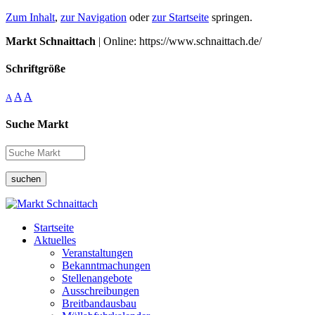
Zum Inhalt
,
zur Navigation
oder
zur Startseite
springen.
Markt Schnaittach
| Online: https://www.schnaittach.de/
Schriftgröße
A
A
A
Suche Markt
suchen
Startseite
Aktuelles
Veranstaltungen
Bekanntmachungen
Stellenangebote
Ausschreibungen
Breitbandausbau