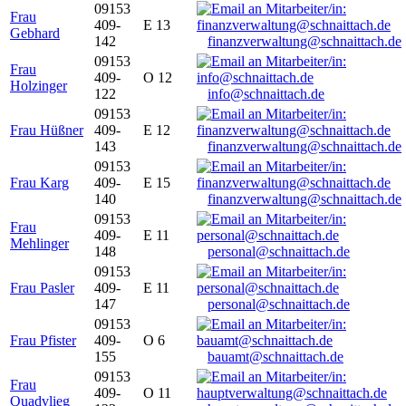
09153
Frau
409-
E 13
Gebhard
142
finanzverwaltung@schnaittach.de
09153
Frau
409-
O 12
Holzinger
122
info@schnaittach.de
09153
Frau Hüßner
409-
E 12
143
finanzverwaltung@schnaittach.de
09153
Frau Karg
409-
E 15
140
finanzverwaltung@schnaittach.de
09153
Frau
409-
E 11
Mehlinger
148
personal@schnaittach.de
09153
Frau Pasler
409-
E 11
147
personal@schnaittach.de
09153
Frau Pfister
409-
O 6
155
bauamt@schnaittach.de
09153
Frau
409-
O 11
Quadvlieg