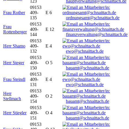
123
hauptverwaltung@schnaittach.de
09153
Frau Rother
409-
E 6
135
ordnungsamt@schnaittach.de
09153
Frau
409-
E 12
Rottenberger
144
finanzverwaltung@schnaittach.de
09153
Herr Shamo
409-
E 4
132
ewo@schnaittach.de
09153
Herr Steger
409-
O 5
150
bauamt@schnaittach.de
09153
Frau Steindl
409-
E 4
131
ewo@schnaittach.de
09153
Herr
409-
O 2
Stellmach
154
bauamt@schnaittach.de
09153
Herr Stiegler
409-
O 4
151
bauamt@schnaittach.de
09153