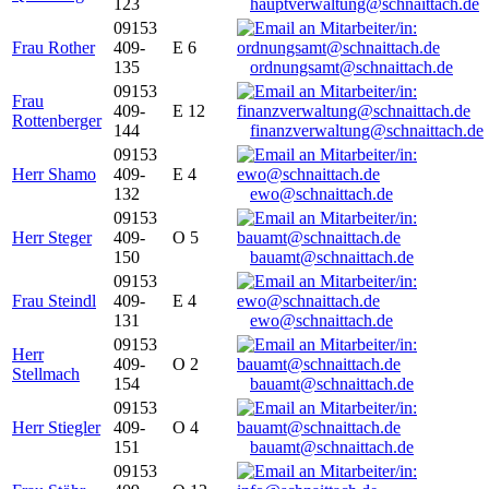
123
hauptverwaltung@schnaittach.de
09153
Frau Rother
409-
E 6
135
ordnungsamt@schnaittach.de
09153
Frau
409-
E 12
Rottenberger
144
finanzverwaltung@schnaittach.de
09153
Herr Shamo
409-
E 4
132
ewo@schnaittach.de
09153
Herr Steger
409-
O 5
150
bauamt@schnaittach.de
09153
Frau Steindl
409-
E 4
131
ewo@schnaittach.de
09153
Herr
409-
O 2
Stellmach
154
bauamt@schnaittach.de
09153
Herr Stiegler
409-
O 4
151
bauamt@schnaittach.de
09153