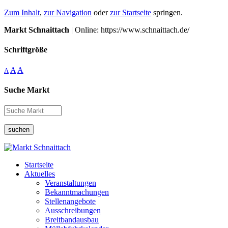
Zum Inhalt
,
zur Navigation
oder
zur Startseite
springen.
Markt Schnaittach
| Online: https://www.schnaittach.de/
Schriftgröße
A
A
A
Suche Markt
suchen
Startseite
Aktuelles
Veranstaltungen
Bekanntmachungen
Stellenangebote
Ausschreibungen
Breitbandausbau