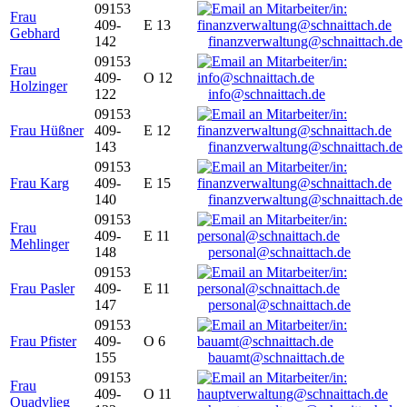
09153
Frau
409-
E 13
Gebhard
142
finanzverwaltung@schnaittach.de
09153
Frau
409-
O 12
Holzinger
122
info@schnaittach.de
09153
Frau Hüßner
409-
E 12
143
finanzverwaltung@schnaittach.de
09153
Frau Karg
409-
E 15
140
finanzverwaltung@schnaittach.de
09153
Frau
409-
E 11
Mehlinger
148
personal@schnaittach.de
09153
Frau Pasler
409-
E 11
147
personal@schnaittach.de
09153
Frau Pfister
409-
O 6
155
bauamt@schnaittach.de
09153
Frau
409-
O 11
Quadvlieg