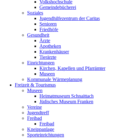
Volkshochschule
Gemeindebücherei
Soziales
Jugendhilfezentrum der Caritas
Senioren
Friedhöfe
Gesundheit
Ärzte
Apotheken
Krankenhäuser
Tierärzte
Einrichtungen
Kirchen, Kapellen und Pfarrämter
Museen
Kommunale Wärmeplanung
Freizeit & Tourismus
Museen
Heimatmuseum Schnaittach
Jüdisches Museum Franken
Vereine
Jugendtreff
Freibad
Freibad
Kneippanlage
Sporteinrichtungen