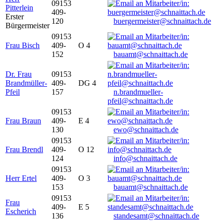
09153
Pitterlein
409-
Erster
120
buergermeister@schnaittach.de
Bürgermeister
09153
Frau Bisch
409-
O 4
152
bauamt@schnaittach.de
Dr. Frau
09153
Brandmüller-
409-
DG 4
Pfeil
157
n.brandmueller-
pfeil@schnaittach.de
09153
Frau Braun
409-
E 4
130
ewo@schnaittach.de
09153
Frau Brendl
409-
O 12
124
info@schnaittach.de
09153
Herr Ertel
409-
O 3
153
bauamt@schnaittach.de
09153
Frau
409-
E 5
Escherich
136
standesamt@schnaittach.de