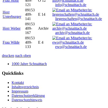
Frau Stöhr
409-
O 12
121
info@schnaittach.de
09153
Herr
409-
E 14
Unterburger
141
liegenschaften@schnaittach.de
09153
Herr Weber
409-
Archiv
167
archiv@schnaittach.de
09153
Frau Wilde
409-
E 4
133
ewo@schnaittach.de
drucken
nach oben
1000 Jahre Schnaittach
Quicklinks
Kontakt
Inhaltsverzeichnis
Impressum
Datenschutzerklärung
Datenschutzhinweis