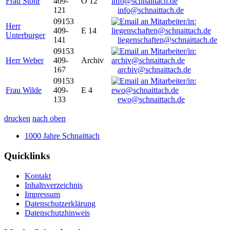
Frau Stöhr
409-
O 12
121
info@schnaittach.de
09153
Herr
409-
E 14
Unterburger
141
liegenschaften@schnaittach.de
09153
Herr Weber
409-
Archiv
167
archiv@schnaittach.de
09153
Frau Wilde
409-
E 4
133
ewo@schnaittach.de
drucken
nach oben
1000 Jahre Schnaittach
Quicklinks
Kontakt
Inhaltsverzeichnis
Impressum
Datenschutzerklärung
Datenschutzhinweis