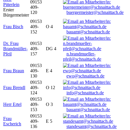
09153
Pitterlein
409-
Erster
120
buergermeister@schnaittach.de
Bürgermeister
09153
Frau Bisch
409-
O 4
152
bauamt@schnaittach.de
Dr. Frau
09153
Brandmüller-
409-
DG 4
Pfeil
157
n.brandmueller-
pfeil@schnaittach.de
09153
Frau Braun
409-
E 4
130
ewo@schnaittach.de
09153
Frau Brendl
409-
O 12
124
info@schnaittach.de
09153
Herr Ertel
409-
O 3
153
bauamt@schnaittach.de
09153
Frau
409-
E 5
Escherich
136
standesamt@schnaittach.de