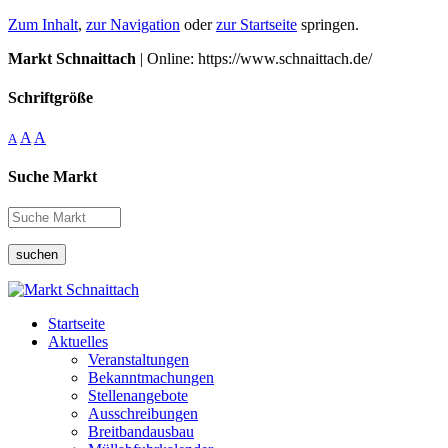
Zum Inhalt
,
zur Navigation
oder
zur Startseite
springen.
Markt Schnaittach
| Online: https://www.schnaittach.de/
Schriftgröße
A
A
A
Suche Markt
suchen
Startseite
Aktuelles
Veranstaltungen
Bekanntmachungen
Stellenangebote
Ausschreibungen
Breitbandausbau