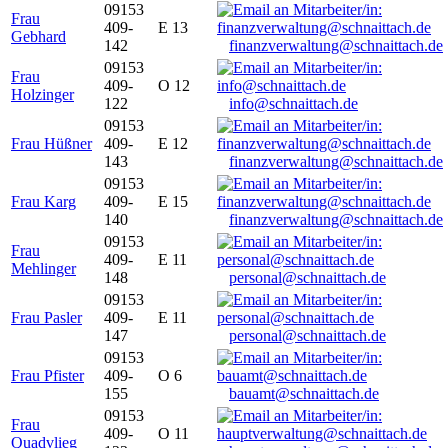
09153
Frau
409-
E 13
Gebhard
142
finanzverwaltung@schnaittach.de
09153
Frau
409-
O 12
Holzinger
122
info@schnaittach.de
09153
Frau Hüßner
409-
E 12
143
finanzverwaltung@schnaittach.de
09153
Frau Karg
409-
E 15
140
finanzverwaltung@schnaittach.de
09153
Frau
409-
E 11
Mehlinger
148
personal@schnaittach.de
09153
Frau Pasler
409-
E 11
147
personal@schnaittach.de
09153
Frau Pfister
409-
O 6
155
bauamt@schnaittach.de
09153
Frau
409-
O 11
Quadvlieg