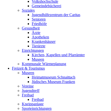
Volkshochschule
Gemeindebücherei
Soziales
Jugendhilfezentrum der Caritas
Senioren
Friedhöfe
Gesundheit
Ärzte
Apotheken
Krankenhäuser
Tierärzte
Einrichtungen
Kirchen, Kapellen und Pfarrämter
Museen
Kommunale Wärmeplanung
Freizeit & Tourismus
Museen
Heimatmuseum Schnaittach
Jüdisches Museum Franken
Vereine
Jugendtreff
Freibad
Freibad
Kneippanlage
Sporteinrichtungen