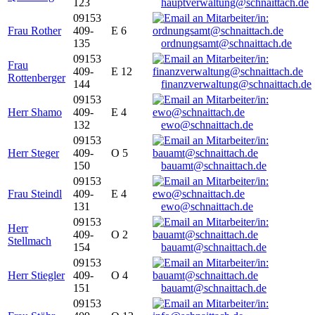
123
hauptverwaltung@schnaittach.de
09153
Frau Rother
409-
E 6
135
ordnungsamt@schnaittach.de
09153
Frau
409-
E 12
Rottenberger
144
finanzverwaltung@schnaittach.de
09153
Herr Shamo
409-
E 4
132
ewo@schnaittach.de
09153
Herr Steger
409-
O 5
150
bauamt@schnaittach.de
09153
Frau Steindl
409-
E 4
131
ewo@schnaittach.de
09153
Herr
409-
O 2
Stellmach
154
bauamt@schnaittach.de
09153
Herr Stiegler
409-
O 4
151
bauamt@schnaittach.de
09153