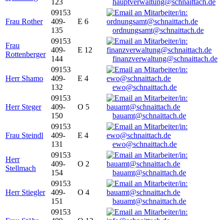
123
hauptverwaltung@schnaittach.de
09153
Frau Rother
409-
E 6
135
ordnungsamt@schnaittach.de
09153
Frau
409-
E 12
Rottenberger
144
finanzverwaltung@schnaittach.de
09153
Herr Shamo
409-
E 4
132
ewo@schnaittach.de
09153
Herr Steger
409-
O 5
150
bauamt@schnaittach.de
09153
Frau Steindl
409-
E 4
131
ewo@schnaittach.de
09153
Herr
409-
O 2
Stellmach
154
bauamt@schnaittach.de
09153
Herr Stiegler
409-
O 4
151
bauamt@schnaittach.de
09153