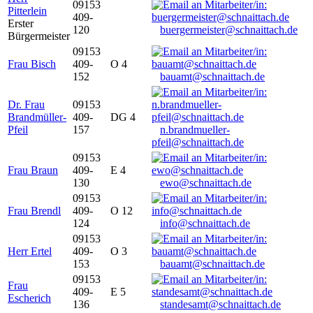
09153
Pitterlein
409-
Erster
120
buergermeister@schnaittach.de
Bürgermeister
09153
Frau Bisch
409-
O 4
152
bauamt@schnaittach.de
Dr. Frau
09153
Brandmüller-
409-
DG 4
Pfeil
157
n.brandmueller-
pfeil@schnaittach.de
09153
Frau Braun
409-
E 4
130
ewo@schnaittach.de
09153
Frau Brendl
409-
O 12
124
info@schnaittach.de
09153
Herr Ertel
409-
O 3
153
bauamt@schnaittach.de
09153
Frau
409-
E 5
Escherich
136
standesamt@schnaittach.de