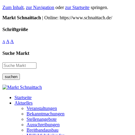
Zum Inhalt
,
zur Navigation
oder
zur Startseite
springen.
Markt Schnaittach
| Online: https://www.schnaittach.de/
Schriftgröße
A
A
A
Suche Markt
suchen
Startseite
Aktuelles
Veranstaltungen
Bekanntmachungen
Stellenangebote
Ausschreibungen
Breitbandausbau