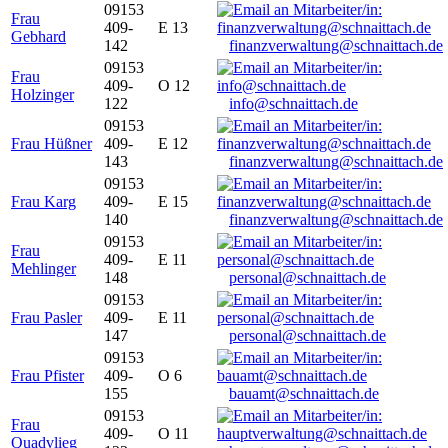
09153
Frau
409-
E 13
Gebhard
142
finanzverwaltung@schnaittach.de
09153
Frau
409-
O 12
Holzinger
122
info@schnaittach.de
09153
Frau Hüßner
409-
E 12
143
finanzverwaltung@schnaittach.de
09153
Frau Karg
409-
E 15
140
finanzverwaltung@schnaittach.de
09153
Frau
409-
E 11
Mehlinger
148
personal@schnaittach.de
09153
Frau Pasler
409-
E 11
147
personal@schnaittach.de
09153
Frau Pfister
409-
O 6
155
bauamt@schnaittach.de
09153
Frau
409-
O 11
Quadvlieg