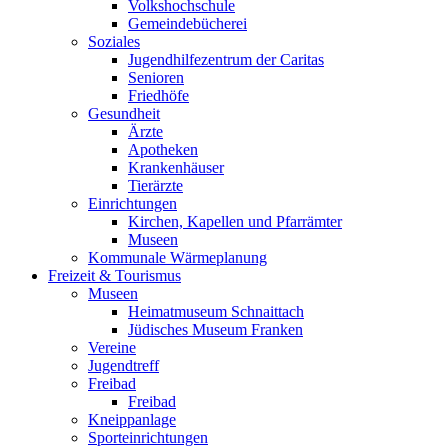
Volkshochschule
Gemeindebücherei
Soziales
Jugendhilfezentrum der Caritas
Senioren
Friedhöfe
Gesundheit
Ärzte
Apotheken
Krankenhäuser
Tierärzte
Einrichtungen
Kirchen, Kapellen und Pfarrämter
Museen
Kommunale Wärmeplanung
Freizeit & Tourismus
Museen
Heimatmuseum Schnaittach
Jüdisches Museum Franken
Vereine
Jugendtreff
Freibad
Freibad
Kneippanlage
Sporteinrichtungen