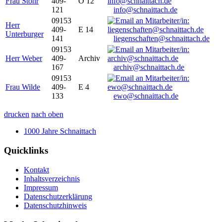
Frau Stöhr
409-
O 12
121
info@schnaittach.de
09153
Herr
409-
E 14
Unterburger
141
liegenschaften@schnaittach.de
09153
Herr Weber
409-
Archiv
167
archiv@schnaittach.de
09153
Frau Wilde
409-
E 4
133
ewo@schnaittach.de
drucken
nach oben
1000 Jahre Schnaittach
Quicklinks
Kontakt
Inhaltsverzeichnis
Impressum
Datenschutzerklärung
Datenschutzhinweis