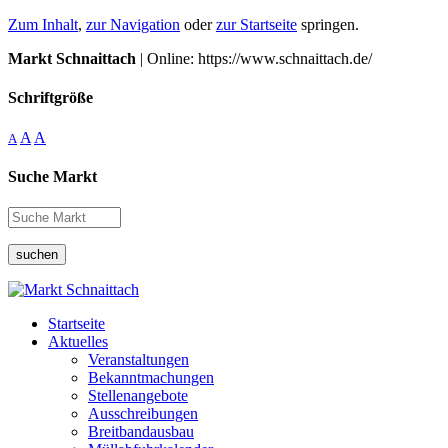
Zum Inhalt
,
zur Navigation
oder
zur Startseite
springen.
Markt Schnaittach
| Online: https://www.schnaittach.de/
Schriftgröße
A
A
A
Suche Markt
suchen
Startseite
Aktuelles
Veranstaltungen
Bekanntmachungen
Stellenangebote
Ausschreibungen
Breitbandausbau