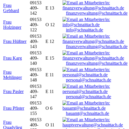
09153
Frau
409-
E 13
Gebhard
142
finanzverwaltung@schnaittach.de
09153
Frau
409-
O 12
Holzinger
122
info@schnaittach.de
09153
Frau Hüßner
409-
E 12
143
finanzverwaltung@schnaittach.de
09153
Frau Karg
409-
E 15
140
finanzverwaltung@schnaittach.de
09153
Frau
409-
E 11
Mehlinger
148
personal@schnaittach.de
09153
Frau Pasler
409-
E 11
147
personal@schnaittach.de
09153
Frau Pfister
409-
O 6
155
bauamt@schnaittach.de
09153
Frau
409-
O 11
Quadvlieg