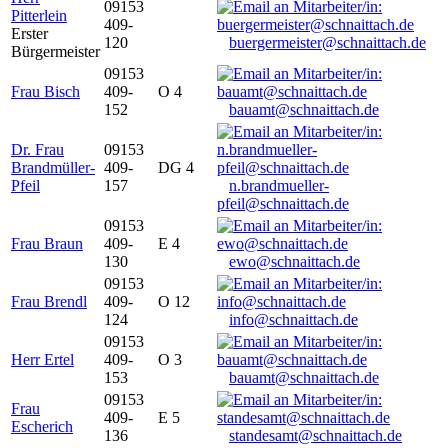
09153
Pitterlein
409-
Erster
120
buergermeister@schnaittach.de
Bürgermeister
09153
Frau Bisch
409-
O 4
152
bauamt@schnaittach.de
Dr. Frau
09153
Brandmüller-
409-
DG 4
Pfeil
157
n.brandmueller-
pfeil@schnaittach.de
09153
Frau Braun
409-
E 4
130
ewo@schnaittach.de
09153
Frau Brendl
409-
O 12
124
info@schnaittach.de
09153
Herr Ertel
409-
O 3
153
bauamt@schnaittach.de
09153
Frau
409-
E 5
Escherich
136
standesamt@schnaittach.de