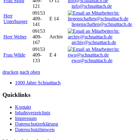
Frau Stöhr
409-
O 12
121
info@schnaittach.de
09153
Herr
409-
E 14
Unterburger
141
liegenschaften@schnaittach.de
09153
Herr Weber
409-
Archiv
167
archiv@schnaittach.de
09153
Frau Wilde
409-
E 4
133
ewo@schnaittach.de
drucken
nach oben
1000 Jahre Schnaittach
Quicklinks
Kontakt
Inhaltsverzeichnis
Impressum
Datenschutzerklärung
Datenschutzhinweis