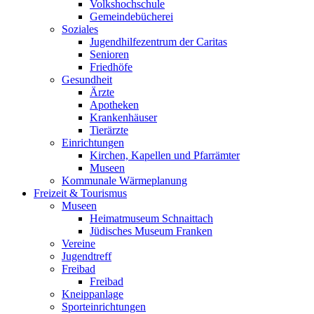
Volkshochschule
Gemeindebücherei
Soziales
Jugendhilfezentrum der Caritas
Senioren
Friedhöfe
Gesundheit
Ärzte
Apotheken
Krankenhäuser
Tierärzte
Einrichtungen
Kirchen, Kapellen und Pfarrämter
Museen
Kommunale Wärmeplanung
Freizeit & Tourismus
Museen
Heimatmuseum Schnaittach
Jüdisches Museum Franken
Vereine
Jugendtreff
Freibad
Freibad
Kneippanlage
Sporteinrichtungen