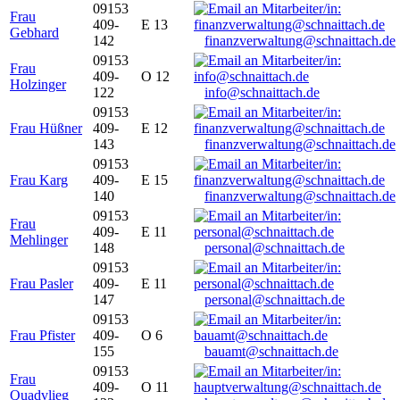
09153
Frau
409-
E 13
Gebhard
142
finanzverwaltung@schnaittach.de
09153
Frau
409-
O 12
Holzinger
122
info@schnaittach.de
09153
Frau Hüßner
409-
E 12
143
finanzverwaltung@schnaittach.de
09153
Frau Karg
409-
E 15
140
finanzverwaltung@schnaittach.de
09153
Frau
409-
E 11
Mehlinger
148
personal@schnaittach.de
09153
Frau Pasler
409-
E 11
147
personal@schnaittach.de
09153
Frau Pfister
409-
O 6
155
bauamt@schnaittach.de
09153
Frau
409-
O 11
Quadvlieg