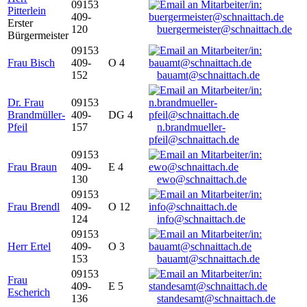
09153
Pitterlein
409-
Erster
120
buergermeister@schnaittach.de
Bürgermeister
09153
Frau Bisch
409-
O 4
152
bauamt@schnaittach.de
Dr. Frau
09153
Brandmüller-
409-
DG 4
Pfeil
157
n.brandmueller-
pfeil@schnaittach.de
09153
Frau Braun
409-
E 4
130
ewo@schnaittach.de
09153
Frau Brendl
409-
O 12
124
info@schnaittach.de
09153
Herr Ertel
409-
O 3
153
bauamt@schnaittach.de
09153
Frau
409-
E 5
Escherich
136
standesamt@schnaittach.de