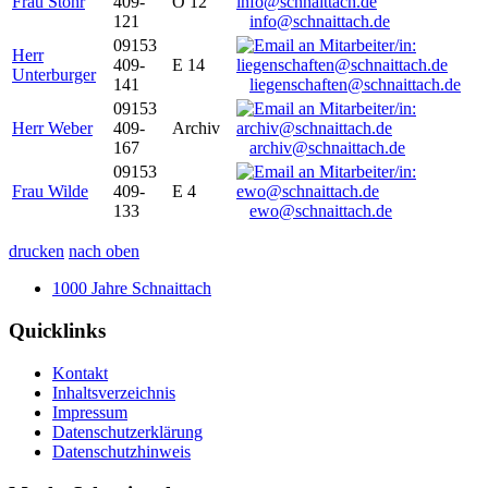
Frau Stöhr
409-
O 12
121
info@schnaittach.de
09153
Herr
409-
E 14
Unterburger
141
liegenschaften@schnaittach.de
09153
Herr Weber
409-
Archiv
167
archiv@schnaittach.de
09153
Frau Wilde
409-
E 4
133
ewo@schnaittach.de
drucken
nach oben
1000 Jahre Schnaittach
Quicklinks
Kontakt
Inhaltsverzeichnis
Impressum
Datenschutzerklärung
Datenschutzhinweis