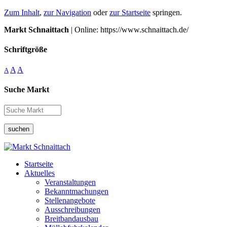
Zum Inhalt
,
zur Navigation
oder
zur Startseite
springen.
Markt Schnaittach
| Online: https://www.schnaittach.de/
Schriftgröße
A
A
A
Suche Markt
suchen
Startseite
Aktuelles
Veranstaltungen
Bekanntmachungen
Stellenangebote
Ausschreibungen
Breitbandausbau