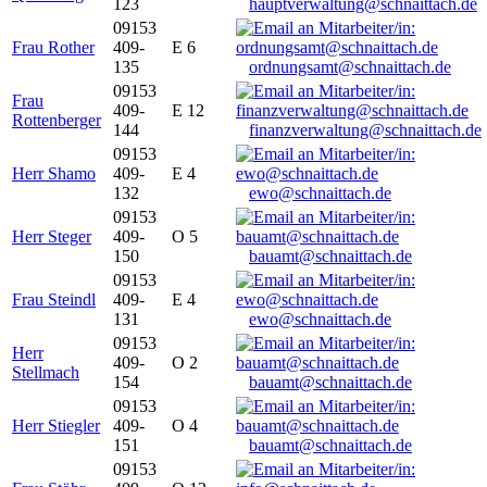
123
hauptverwaltung@schnaittach.de
09153
Frau Rother
409-
E 6
135
ordnungsamt@schnaittach.de
09153
Frau
409-
E 12
Rottenberger
144
finanzverwaltung@schnaittach.de
09153
Herr Shamo
409-
E 4
132
ewo@schnaittach.de
09153
Herr Steger
409-
O 5
150
bauamt@schnaittach.de
09153
Frau Steindl
409-
E 4
131
ewo@schnaittach.de
09153
Herr
409-
O 2
Stellmach
154
bauamt@schnaittach.de
09153
Herr Stiegler
409-
O 4
151
bauamt@schnaittach.de
09153