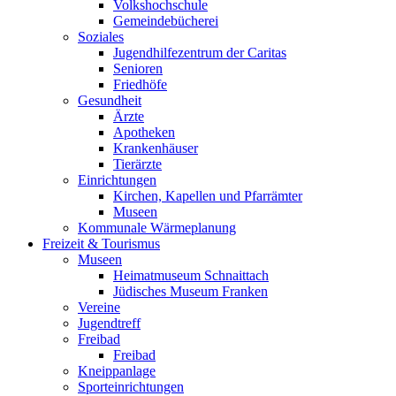
Volkshochschule
Gemeindebücherei
Soziales
Jugendhilfezentrum der Caritas
Senioren
Friedhöfe
Gesundheit
Ärzte
Apotheken
Krankenhäuser
Tierärzte
Einrichtungen
Kirchen, Kapellen und Pfarrämter
Museen
Kommunale Wärmeplanung
Freizeit & Tourismus
Museen
Heimatmuseum Schnaittach
Jüdisches Museum Franken
Vereine
Jugendtreff
Freibad
Freibad
Kneippanlage
Sporteinrichtungen