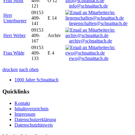
Frau Stöhr
409-
O 12
121
info@schnaittach.de
09153
Herr
409-
E 14
Unterburger
141
liegenschaften@schnaittach.de
09153
Herr Weber
409-
Archiv
167
archiv@schnaittach.de
09153
Frau Wilde
409-
E 4
133
ewo@schnaittach.de
drucken
nach oben
1000 Jahre Schnaittach
Quicklinks
Kontakt
Inhaltsverzeichnis
Impressum
Datenschutzerklärung
Datenschutzhinweis