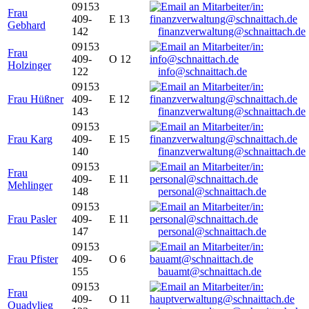
09153
Frau
409-
E 13
Gebhard
142
finanzverwaltung@schnaittach.de
09153
Frau
409-
O 12
Holzinger
122
info@schnaittach.de
09153
Frau Hüßner
409-
E 12
143
finanzverwaltung@schnaittach.de
09153
Frau Karg
409-
E 15
140
finanzverwaltung@schnaittach.de
09153
Frau
409-
E 11
Mehlinger
148
personal@schnaittach.de
09153
Frau Pasler
409-
E 11
147
personal@schnaittach.de
09153
Frau Pfister
409-
O 6
155
bauamt@schnaittach.de
09153
Frau
409-
O 11
Quadvlieg