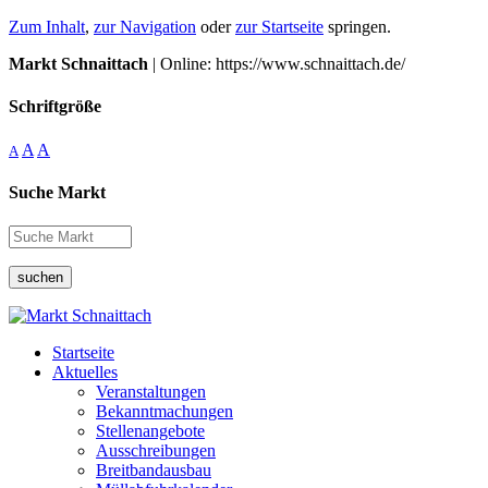
Zum Inhalt
,
zur Navigation
oder
zur Startseite
springen.
Markt Schnaittach
| Online: https://www.schnaittach.de/
Schriftgröße
A
A
A
Suche Markt
suchen
Startseite
Aktuelles
Veranstaltungen
Bekanntmachungen
Stellenangebote
Ausschreibungen
Breitbandausbau