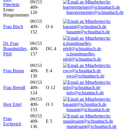
09153
Pitterlein
409-
Erster
120
buergermeister@schnaittach.de
Bürgermeister
09153
Frau Bisch
409-
O 4
152
bauamt@schnaittach.de
Dr. Frau
09153
Brandmüller-
409-
DG 4
Pfeil
157
n.brandmueller-
pfeil@schnaittach.de
09153
Frau Braun
409-
E 4
130
ewo@schnaittach.de
09153
Frau Brendl
409-
O 12
124
info@schnaittach.de
09153
Herr Ertel
409-
O 3
153
bauamt@schnaittach.de
09153
Frau
409-
E 5
Escherich
136
standesamt@schnaittach.de