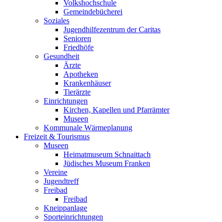
Volkshochschule
Gemeindebücherei
Soziales
Jugendhilfezentrum der Caritas
Senioren
Friedhöfe
Gesundheit
Ärzte
Apotheken
Krankenhäuser
Tierärzte
Einrichtungen
Kirchen, Kapellen und Pfarrämter
Museen
Kommunale Wärmeplanung
Freizeit & Tourismus
Museen
Heimatmuseum Schnaittach
Jüdisches Museum Franken
Vereine
Jugendtreff
Freibad
Freibad
Kneippanlage
Sporteinrichtungen