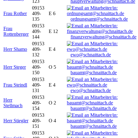
123
hauptverwaltung@schnaittach.de
09153
Frau Rother
409-
E 6
135
ordnungsamt@schnaittach.de
09153
Frau
409-
E 12
Rottenberger
144
finanzverwaltung@schnaittach.de
09153
Herr Shamo
409-
E 4
132
ewo@schnaittach.de
09153
Herr Steger
409-
O 5
150
bauamt@schnaittach.de
09153
Frau Steindl
409-
E 4
131
ewo@schnaittach.de
09153
Herr
409-
O 2
Stellmach
154
bauamt@schnaittach.de
09153
Herr Stiegler
409-
O 4
151
bauamt@schnaittach.de
09153