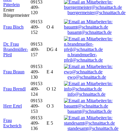
09153
Pitterlein
409-
Erster
120
buergermeister@schnaittach.de
Bürgermeister
09153
Frau Bisch
409-
O 4
152
bauamt@schnaittach.de
Dr. Frau
09153
Brandmüller-
409-
DG 4
Pfeil
157
n.brandmueller-
pfeil@schnaittach.de
09153
Frau Braun
409-
E 4
130
ewo@schnaittach.de
09153
Frau Brendl
409-
O 12
124
info@schnaittach.de
09153
Herr Ertel
409-
O 3
153
bauamt@schnaittach.de
09153
Frau
409-
E 5
Escherich
136
standesamt@schnaittach.de