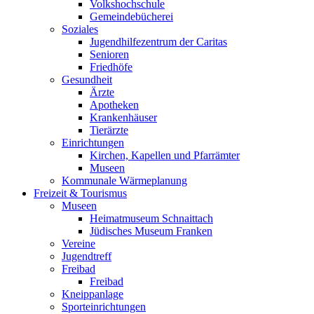
Volkshochschule
Gemeindebücherei
Soziales
Jugendhilfezentrum der Caritas
Senioren
Friedhöfe
Gesundheit
Ärzte
Apotheken
Krankenhäuser
Tierärzte
Einrichtungen
Kirchen, Kapellen und Pfarrämter
Museen
Kommunale Wärmeplanung
Freizeit & Tourismus
Museen
Heimatmuseum Schnaittach
Jüdisches Museum Franken
Vereine
Jugendtreff
Freibad
Freibad
Kneippanlage
Sporteinrichtungen