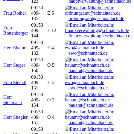
123
hauptverwaltung@schnaittach.de
09153
Frau Rother
409-
E 6
135
ordnungsamt@schnaittach.de
09153
Frau
409-
E 12
Rottenberger
144
finanzverwaltung@schnaittach.de
09153
Herr Shamo
409-
E 4
132
ewo@schnaittach.de
09153
Herr Steger
409-
O 5
150
bauamt@schnaittach.de
09153
Frau Steindl
409-
E 4
131
ewo@schnaittach.de
09153
Herr
409-
O 2
Stellmach
154
bauamt@schnaittach.de
09153
Herr Stiegler
409-
O 4
151
bauamt@schnaittach.de
09153