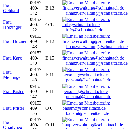
09153
Frau
409-
E 13
Gebhard
142
finanzverwaltung@schnaittach.de
09153
Frau
409-
O 12
Holzinger
122
info@schnaittach.de
09153
Frau Hüßner
409-
E 12
143
finanzverwaltung@schnaittach.de
09153
Frau Karg
409-
E 15
140
finanzverwaltung@schnaittach.de
09153
Frau
409-
E 11
Mehlinger
148
personal@schnaittach.de
09153
Frau Pasler
409-
E 11
147
personal@schnaittach.de
09153
Frau Pfister
409-
O 6
155
bauamt@schnaittach.de
09153
Frau
409-
O 11
Quadvlieg