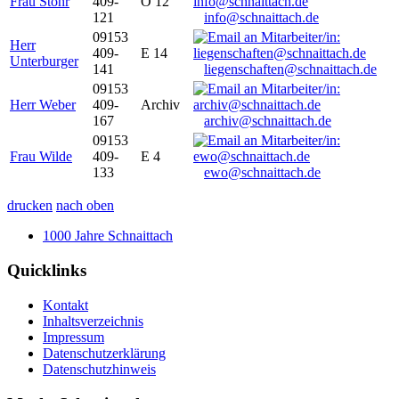
Frau Stöhr
409-
O 12
121
info@schnaittach.de
09153
Herr
409-
E 14
Unterburger
141
liegenschaften@schnaittach.de
09153
Herr Weber
409-
Archiv
167
archiv@schnaittach.de
09153
Frau Wilde
409-
E 4
133
ewo@schnaittach.de
drucken
nach oben
1000 Jahre Schnaittach
Quicklinks
Kontakt
Inhaltsverzeichnis
Impressum
Datenschutzerklärung
Datenschutzhinweis