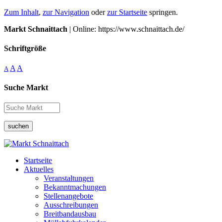
Zum Inhalt
,
zur Navigation
oder
zur Startseite
springen.
Markt Schnaittach
| Online: https://www.schnaittach.de/
Schriftgröße
A
A
A
Suche Markt
suchen
Startseite
Aktuelles
Veranstaltungen
Bekanntmachungen
Stellenangebote
Ausschreibungen
Breitbandausbau