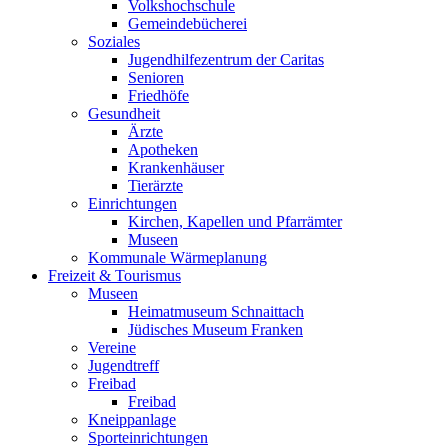
Volkshochschule
Gemeindebücherei
Soziales
Jugendhilfezentrum der Caritas
Senioren
Friedhöfe
Gesundheit
Ärzte
Apotheken
Krankenhäuser
Tierärzte
Einrichtungen
Kirchen, Kapellen und Pfarrämter
Museen
Kommunale Wärmeplanung
Freizeit & Tourismus
Museen
Heimatmuseum Schnaittach
Jüdisches Museum Franken
Vereine
Jugendtreff
Freibad
Freibad
Kneippanlage
Sporteinrichtungen