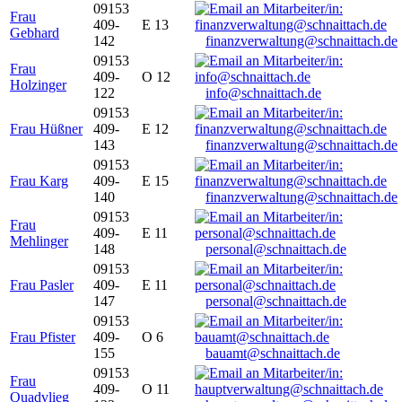
09153
Frau
409-
E 13
Gebhard
142
finanzverwaltung@schnaittach.de
09153
Frau
409-
O 12
Holzinger
122
info@schnaittach.de
09153
Frau Hüßner
409-
E 12
143
finanzverwaltung@schnaittach.de
09153
Frau Karg
409-
E 15
140
finanzverwaltung@schnaittach.de
09153
Frau
409-
E 11
Mehlinger
148
personal@schnaittach.de
09153
Frau Pasler
409-
E 11
147
personal@schnaittach.de
09153
Frau Pfister
409-
O 6
155
bauamt@schnaittach.de
09153
Frau
409-
O 11
Quadvlieg