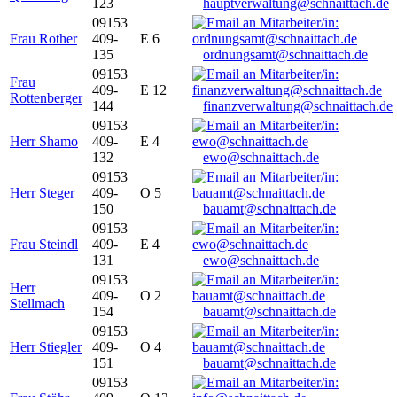
123
hauptverwaltung@schnaittach.de
09153
Frau Rother
409-
E 6
135
ordnungsamt@schnaittach.de
09153
Frau
409-
E 12
Rottenberger
144
finanzverwaltung@schnaittach.de
09153
Herr Shamo
409-
E 4
132
ewo@schnaittach.de
09153
Herr Steger
409-
O 5
150
bauamt@schnaittach.de
09153
Frau Steindl
409-
E 4
131
ewo@schnaittach.de
09153
Herr
409-
O 2
Stellmach
154
bauamt@schnaittach.de
09153
Herr Stiegler
409-
O 4
151
bauamt@schnaittach.de
09153