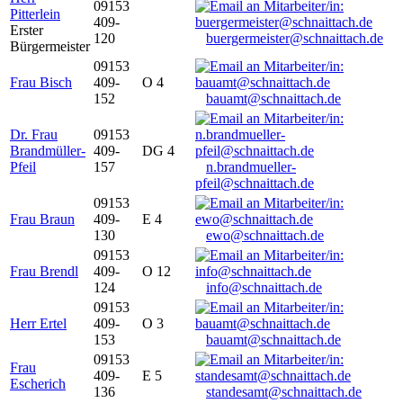
09153
Pitterlein
409-
Erster
120
buergermeister@schnaittach.de
Bürgermeister
09153
Frau Bisch
409-
O 4
152
bauamt@schnaittach.de
Dr. Frau
09153
Brandmüller-
409-
DG 4
Pfeil
157
n.brandmueller-
pfeil@schnaittach.de
09153
Frau Braun
409-
E 4
130
ewo@schnaittach.de
09153
Frau Brendl
409-
O 12
124
info@schnaittach.de
09153
Herr Ertel
409-
O 3
153
bauamt@schnaittach.de
09153
Frau
409-
E 5
Escherich
136
standesamt@schnaittach.de