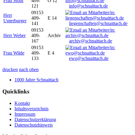
Frau Stöhr
409-
O 12
121
info@schnaittach.de
09153
Herr
409-
E 14
Unterburger
141
liegenschaften@schnaittach.de
09153
Herr Weber
409-
Archiv
167
archiv@schnaittach.de
09153
Frau Wilde
409-
E 4
133
ewo@schnaittach.de
drucken
nach oben
1000 Jahre Schnaittach
Quicklinks
Kontakt
Inhaltsverzeichnis
Impressum
Datenschutzerklärung
Datenschutzhinweis