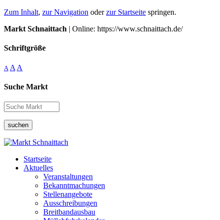
Zum Inhalt
,
zur Navigation
oder
zur Startseite
springen.
Markt Schnaittach
| Online: https://www.schnaittach.de/
Schriftgröße
A
A
A
Suche Markt
suchen
Startseite
Aktuelles
Veranstaltungen
Bekanntmachungen
Stellenangebote
Ausschreibungen
Breitbandausbau