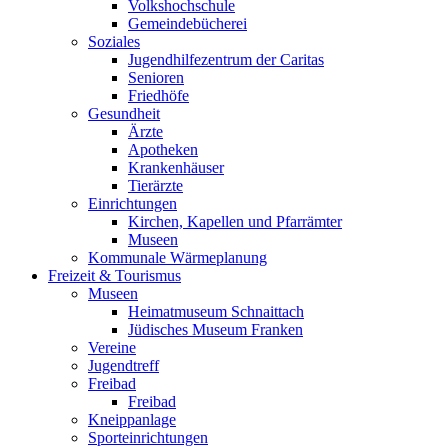
Volkshochschule
Gemeindebücherei
Soziales
Jugendhilfezentrum der Caritas
Senioren
Friedhöfe
Gesundheit
Ärzte
Apotheken
Krankenhäuser
Tierärzte
Einrichtungen
Kirchen, Kapellen und Pfarrämter
Museen
Kommunale Wärmeplanung
Freizeit & Tourismus
Museen
Heimatmuseum Schnaittach
Jüdisches Museum Franken
Vereine
Jugendtreff
Freibad
Freibad
Kneippanlage
Sporteinrichtungen