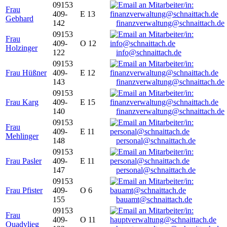
09153
Frau
409-
E 13
Gebhard
142
finanzverwaltung@schnaittach.de
09153
Frau
409-
O 12
Holzinger
122
info@schnaittach.de
09153
Frau Hüßner
409-
E 12
143
finanzverwaltung@schnaittach.de
09153
Frau Karg
409-
E 15
140
finanzverwaltung@schnaittach.de
09153
Frau
409-
E 11
Mehlinger
148
personal@schnaittach.de
09153
Frau Pasler
409-
E 11
147
personal@schnaittach.de
09153
Frau Pfister
409-
O 6
155
bauamt@schnaittach.de
09153
Frau
409-
O 11
Quadvlieg