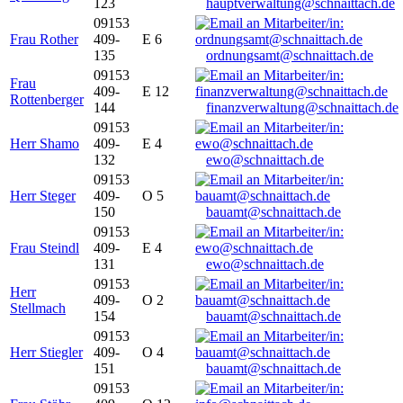
123
hauptverwaltung@schnaittach.de
09153
Frau Rother
409-
E 6
135
ordnungsamt@schnaittach.de
09153
Frau
409-
E 12
Rottenberger
144
finanzverwaltung@schnaittach.de
09153
Herr Shamo
409-
E 4
132
ewo@schnaittach.de
09153
Herr Steger
409-
O 5
150
bauamt@schnaittach.de
09153
Frau Steindl
409-
E 4
131
ewo@schnaittach.de
09153
Herr
409-
O 2
Stellmach
154
bauamt@schnaittach.de
09153
Herr Stiegler
409-
O 4
151
bauamt@schnaittach.de
09153