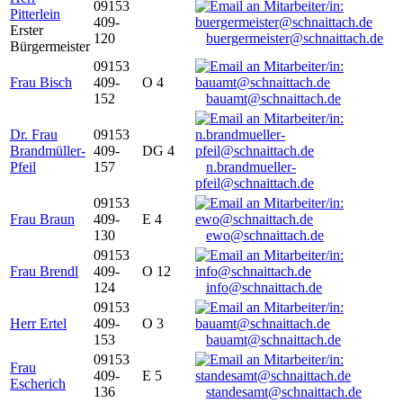
09153
Pitterlein
409-
Erster
120
buergermeister@schnaittach.de
Bürgermeister
09153
Frau Bisch
409-
O 4
152
bauamt@schnaittach.de
Dr. Frau
09153
Brandmüller-
409-
DG 4
Pfeil
157
n.brandmueller-
pfeil@schnaittach.de
09153
Frau Braun
409-
E 4
130
ewo@schnaittach.de
09153
Frau Brendl
409-
O 12
124
info@schnaittach.de
09153
Herr Ertel
409-
O 3
153
bauamt@schnaittach.de
09153
Frau
409-
E 5
Escherich
136
standesamt@schnaittach.de