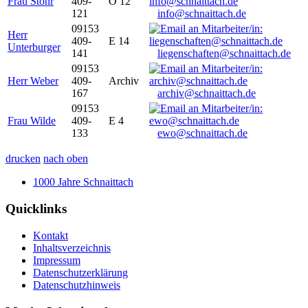
Frau Stöhr
409-
O 12
121
info@schnaittach.de
09153
Herr
409-
E 14
Unterburger
141
liegenschaften@schnaittach.de
09153
Herr Weber
409-
Archiv
167
archiv@schnaittach.de
09153
Frau Wilde
409-
E 4
133
ewo@schnaittach.de
drucken
nach oben
1000 Jahre Schnaittach
Quicklinks
Kontakt
Inhaltsverzeichnis
Impressum
Datenschutzerklärung
Datenschutzhinweis