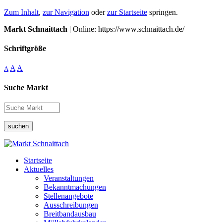
Zum Inhalt
,
zur Navigation
oder
zur Startseite
springen.
Markt Schnaittach
| Online: https://www.schnaittach.de/
Schriftgröße
A
A
A
Suche Markt
suchen
Startseite
Aktuelles
Veranstaltungen
Bekanntmachungen
Stellenangebote
Ausschreibungen
Breitbandausbau