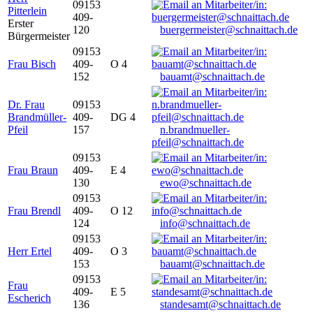
09153
Pitterlein
409-
Erster
120
buergermeister@schnaittach.de
Bürgermeister
09153
Frau Bisch
409-
O 4
152
bauamt@schnaittach.de
Dr. Frau
09153
Brandmüller-
409-
DG 4
Pfeil
157
n.brandmueller-
pfeil@schnaittach.de
09153
Frau Braun
409-
E 4
130
ewo@schnaittach.de
09153
Frau Brendl
409-
O 12
124
info@schnaittach.de
09153
Herr Ertel
409-
O 3
153
bauamt@schnaittach.de
09153
Frau
409-
E 5
Escherich
136
standesamt@schnaittach.de