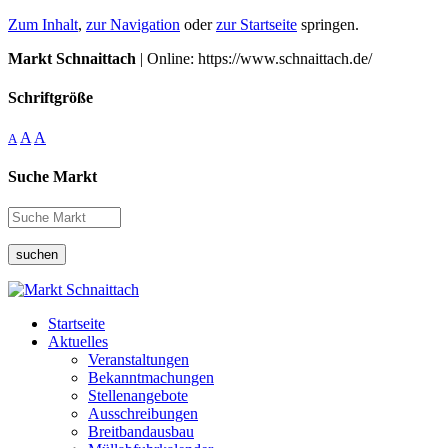
Zum Inhalt
,
zur Navigation
oder
zur Startseite
springen.
Markt Schnaittach
| Online: https://www.schnaittach.de/
Schriftgröße
A
A
A
Suche Markt
suchen
Startseite
Aktuelles
Veranstaltungen
Bekanntmachungen
Stellenangebote
Ausschreibungen
Breitbandausbau