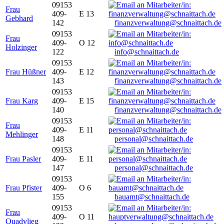
09153
Frau
409-
E 13
Gebhard
142
finanzverwaltung@schnaittach.de
09153
Frau
409-
O 12
Holzinger
122
info@schnaittach.de
09153
Frau Hüßner
409-
E 12
143
finanzverwaltung@schnaittach.de
09153
Frau Karg
409-
E 15
140
finanzverwaltung@schnaittach.de
09153
Frau
409-
E 11
Mehlinger
148
personal@schnaittach.de
09153
Frau Pasler
409-
E 11
147
personal@schnaittach.de
09153
Frau Pfister
409-
O 6
155
bauamt@schnaittach.de
09153
Frau
409-
O 11
Quadvlieg