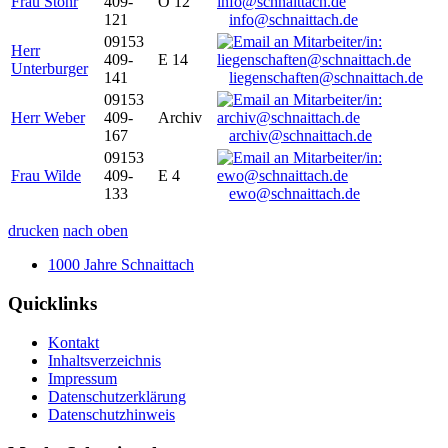
Frau Stöhr
409-
O 12
121
info@schnaittach.de
09153
Herr
409-
E 14
Unterburger
141
liegenschaften@schnaittach.de
09153
Herr Weber
409-
Archiv
167
archiv@schnaittach.de
09153
Frau Wilde
409-
E 4
133
ewo@schnaittach.de
drucken
nach oben
1000 Jahre Schnaittach
Quicklinks
Kontakt
Inhaltsverzeichnis
Impressum
Datenschutzerklärung
Datenschutzhinweis