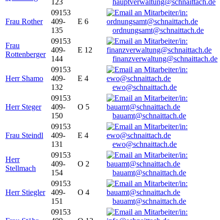
123
hauptverwaltung@schnaittach.de
09153
Frau Rother
409-
E 6
135
ordnungsamt@schnaittach.de
09153
Frau
409-
E 12
Rottenberger
144
finanzverwaltung@schnaittach.de
09153
Herr Shamo
409-
E 4
132
ewo@schnaittach.de
09153
Herr Steger
409-
O 5
150
bauamt@schnaittach.de
09153
Frau Steindl
409-
E 4
131
ewo@schnaittach.de
09153
Herr
409-
O 2
Stellmach
154
bauamt@schnaittach.de
09153
Herr Stiegler
409-
O 4
151
bauamt@schnaittach.de
09153