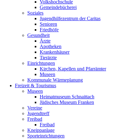
Volkshochschule
Gemeindebücherei
Soziales
Jugendhilfezentrum der Caritas
Senioren
Friedhöfe
Gesundheit
Ärzte
Apotheken
Krankenhäuser
Tierärzte
Einrichtungen
Kirchen, Kapellen und Pfarrämter
Museen
Kommunale Wärmeplanung
Freizeit & Tourismus
Museen
Heimatmuseum Schnaittach
Jüdisches Museum Franken
Vereine
Jugendtreff
Freibad
Freibad
Kneippanlage
Sporteinrichtungen