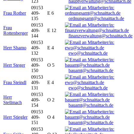
123
hauptverwaltung@schnaittach.de
09153
Frau Rother
409-
E 6
135
ordnungsamt@schnaittach.de
09153
Frau
409-
E 12
Rottenberger
144
finanzverwaltung@schnaittach.de
09153
Herr Shamo
409-
E 4
132
ewo@schnaittach.de
09153
Herr Steger
409-
O 5
150
bauamt@schnaittach.de
09153
Frau Steindl
409-
E 4
131
ewo@schnaittach.de
09153
Herr
409-
O 2
Stellmach
154
bauamt@schnaittach.de
09153
Herr Stiegler
409-
O 4
151
bauamt@schnaittach.de
09153