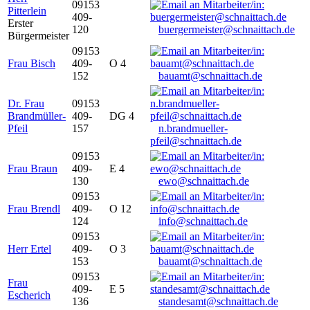
09153
Pitterlein
409-
Erster
120
buergermeister@schnaittach.de
Bürgermeister
09153
Frau Bisch
409-
O 4
152
bauamt@schnaittach.de
Dr. Frau
09153
Brandmüller-
409-
DG 4
Pfeil
157
n.brandmueller-
pfeil@schnaittach.de
09153
Frau Braun
409-
E 4
130
ewo@schnaittach.de
09153
Frau Brendl
409-
O 12
124
info@schnaittach.de
09153
Herr Ertel
409-
O 3
153
bauamt@schnaittach.de
09153
Frau
409-
E 5
Escherich
136
standesamt@schnaittach.de