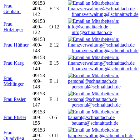
09153
Frau
409-
E 13
Gebhard
142
finanzverwaltung@schnaittach.de
09153
Frau
409-
O 12
Holzinger
122
info@schnaittach.de
09153
Frau Hüßner
409-
E 12
143
finanzverwaltung@schnaittach.de
09153
Frau Karg
409-
E 15
140
finanzverwaltung@schnaittach.de
09153
Frau
409-
E 11
Mehlinger
148
personal@schnaittach.de
09153
Frau Pasler
409-
E 11
147
personal@schnaittach.de
09153
Frau Pfister
409-
O 6
155
bauamt@schnaittach.de
09153
Frau
409-
O 11
Quadvlieg