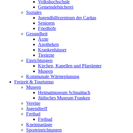
Volkshochschule
Gemeindebücherei
Soziales
Jugendhilfezentrum der Caritas
Senioren
Friedhöfe
Gesundheit
Ärzte
Apotheken
Krankenhäuser
Tierärzte
Einrichtungen
Kirchen, Kapellen und Pfarrämter
Museen
Kommunale Wärmeplanung
Freizeit & Tourismus
Museen
Heimatmuseum Schnaittach
Jüdisches Museum Franken
Vereine
Jugendtreff
Freibad
Freibad
Kneippanlage
Sporteinrichtungen