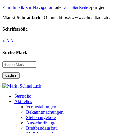
Zum Inhalt
,
zur Navigation
oder
zur Startseite
springen.
Markt Schnaittach
| Online: https://www.schnaittach.de/
Schriftgröße
A
A
A
Suche Markt
suchen
Startseite
Aktuelles
Veranstaltungen
Bekanntmachungen
Stellenangebote
Ausschreibungen
Breitbandausbau