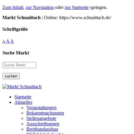
Zum Inhalt
,
zur Navigation
oder
zur Startseite
springen.
Markt Schnaittach
| Online: https://www.schnaittach.de/
Schriftgröße
A
A
A
Suche Markt
suchen
Startseite
Aktuelles
Veranstaltungen
Bekanntmachungen
Stellenangebote
Ausschreibungen
Breitbandausbau