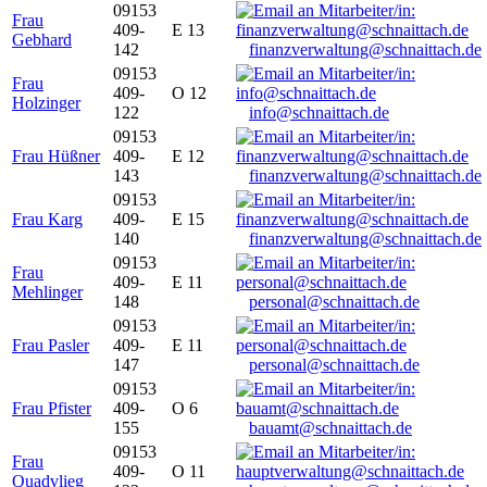
09153
Frau
409-
E 13
Gebhard
142
finanzverwaltung@schnaittach.de
09153
Frau
409-
O 12
Holzinger
122
info@schnaittach.de
09153
Frau Hüßner
409-
E 12
143
finanzverwaltung@schnaittach.de
09153
Frau Karg
409-
E 15
140
finanzverwaltung@schnaittach.de
09153
Frau
409-
E 11
Mehlinger
148
personal@schnaittach.de
09153
Frau Pasler
409-
E 11
147
personal@schnaittach.de
09153
Frau Pfister
409-
O 6
155
bauamt@schnaittach.de
09153
Frau
409-
O 11
Quadvlieg