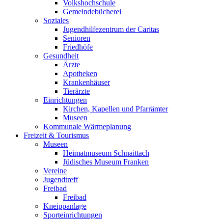
Volkshochschule
Gemeindebücherei
Soziales
Jugendhilfezentrum der Caritas
Senioren
Friedhöfe
Gesundheit
Ärzte
Apotheken
Krankenhäuser
Tierärzte
Einrichtungen
Kirchen, Kapellen und Pfarrämter
Museen
Kommunale Wärmeplanung
Freizeit & Tourismus
Museen
Heimatmuseum Schnaittach
Jüdisches Museum Franken
Vereine
Jugendtreff
Freibad
Freibad
Kneippanlage
Sporteinrichtungen