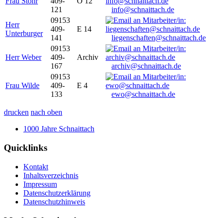
Frau Stöhr
409-
O 12
121
info@schnaittach.de
09153
Herr
409-
E 14
Unterburger
141
liegenschaften@schnaittach.de
09153
Herr Weber
409-
Archiv
167
archiv@schnaittach.de
09153
Frau Wilde
409-
E 4
133
ewo@schnaittach.de
drucken
nach oben
1000 Jahre Schnaittach
Quicklinks
Kontakt
Inhaltsverzeichnis
Impressum
Datenschutzerklärung
Datenschutzhinweis