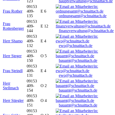
123
hauptverwaltung@schnaittach.de
09153
Frau Rother
409-
E 6
135
ordnungsamt@schnaittach.de
09153
Frau
409-
E 12
Rottenberger
144
finanzverwaltung@schnaittach.de
09153
Herr Shamo
409-
E 4
132
ewo@schnaittach.de
09153
Herr Steger
409-
O 5
150
bauamt@schnaittach.de
09153
Frau Steindl
409-
E 4
131
ewo@schnaittach.de
09153
Herr
409-
O 2
Stellmach
154
bauamt@schnaittach.de
09153
Herr Stiegler
409-
O 4
151
bauamt@schnaittach.de
09153