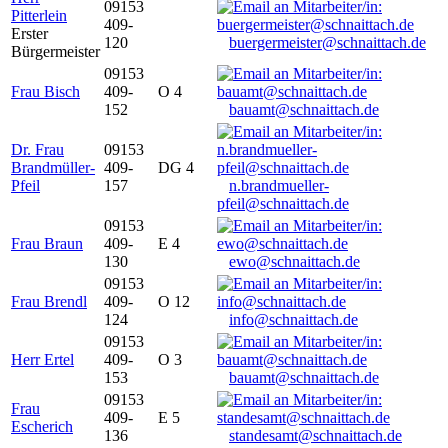
09153
Pitterlein
409-
Erster
120
buergermeister@schnaittach.de
Bürgermeister
09153
Frau Bisch
409-
O 4
152
bauamt@schnaittach.de
Dr. Frau
09153
Brandmüller-
409-
DG 4
Pfeil
157
n.brandmueller-
pfeil@schnaittach.de
09153
Frau Braun
409-
E 4
130
ewo@schnaittach.de
09153
Frau Brendl
409-
O 12
124
info@schnaittach.de
09153
Herr Ertel
409-
O 3
153
bauamt@schnaittach.de
09153
Frau
409-
E 5
Escherich
136
standesamt@schnaittach.de