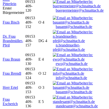
09153
Pitterlein
409-
Erster
120
buergermeister@schnaittach.de
Bürgermeister
09153
Frau Bisch
409-
O 4
152
bauamt@schnaittach.de
Dr. Frau
09153
Brandmüller-
409-
DG 4
Pfeil
157
n.brandmueller-
pfeil@schnaittach.de
09153
Frau Braun
409-
E 4
130
ewo@schnaittach.de
09153
Frau Brendl
409-
O 12
124
info@schnaittach.de
09153
Herr Ertel
409-
O 3
153
bauamt@schnaittach.de
09153
Frau
409-
E 5
Escherich
136
standesamt@schnaittach.de