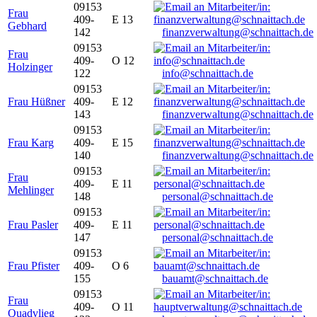
09153
Frau
409-
E 13
Gebhard
142
finanzverwaltung@schnaittach.de
09153
Frau
409-
O 12
Holzinger
122
info@schnaittach.de
09153
Frau Hüßner
409-
E 12
143
finanzverwaltung@schnaittach.de
09153
Frau Karg
409-
E 15
140
finanzverwaltung@schnaittach.de
09153
Frau
409-
E 11
Mehlinger
148
personal@schnaittach.de
09153
Frau Pasler
409-
E 11
147
personal@schnaittach.de
09153
Frau Pfister
409-
O 6
155
bauamt@schnaittach.de
09153
Frau
409-
O 11
Quadvlieg