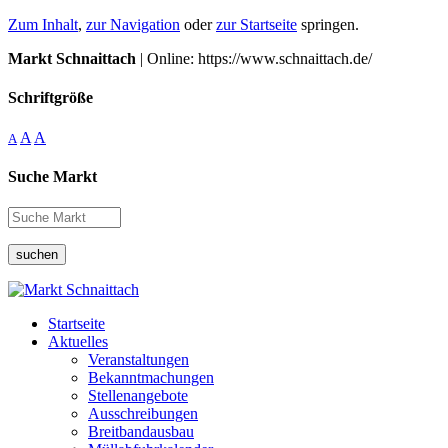
Zum Inhalt
,
zur Navigation
oder
zur Startseite
springen.
Markt Schnaittach
| Online: https://www.schnaittach.de/
Schriftgröße
A
A
A
Suche Markt
suchen
Startseite
Aktuelles
Veranstaltungen
Bekanntmachungen
Stellenangebote
Ausschreibungen
Breitbandausbau