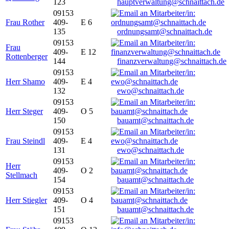
123
hauptverwaltung@schnaittach.de
09153
Frau Rother
409-
E 6
135
ordnungsamt@schnaittach.de
09153
Frau
409-
E 12
Rottenberger
144
finanzverwaltung@schnaittach.de
09153
Herr Shamo
409-
E 4
132
ewo@schnaittach.de
09153
Herr Steger
409-
O 5
150
bauamt@schnaittach.de
09153
Frau Steindl
409-
E 4
131
ewo@schnaittach.de
09153
Herr
409-
O 2
Stellmach
154
bauamt@schnaittach.de
09153
Herr Stiegler
409-
O 4
151
bauamt@schnaittach.de
09153