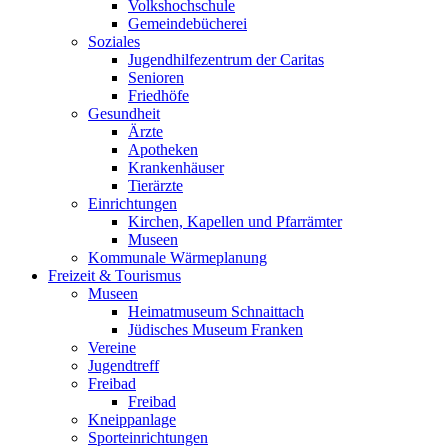
Volkshochschule
Gemeindebücherei
Soziales
Jugendhilfezentrum der Caritas
Senioren
Friedhöfe
Gesundheit
Ärzte
Apotheken
Krankenhäuser
Tierärzte
Einrichtungen
Kirchen, Kapellen und Pfarrämter
Museen
Kommunale Wärmeplanung
Freizeit & Tourismus
Museen
Heimatmuseum Schnaittach
Jüdisches Museum Franken
Vereine
Jugendtreff
Freibad
Freibad
Kneippanlage
Sporteinrichtungen