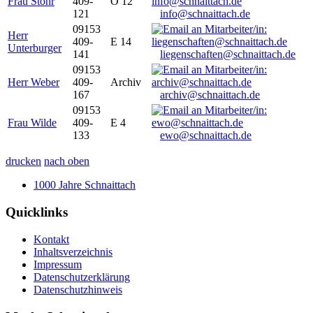
Frau Stöhr
409-
O 12
121
info@schnaittach.de
09153
Herr
409-
E 14
Unterburger
141
liegenschaften@schnaittach.de
09153
Herr Weber
409-
Archiv
167
archiv@schnaittach.de
09153
Frau Wilde
409-
E 4
133
ewo@schnaittach.de
drucken
nach oben
1000 Jahre Schnaittach
Quicklinks
Kontakt
Inhaltsverzeichnis
Impressum
Datenschutzerklärung
Datenschutzhinweis