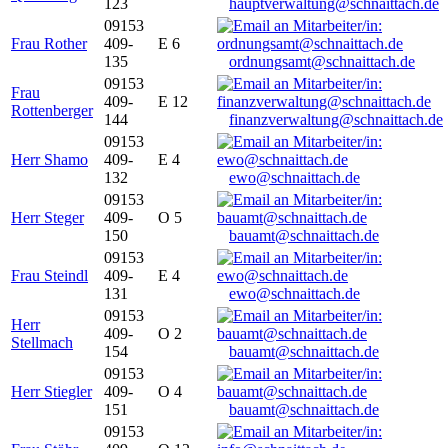
123
hauptverwaltung@schnaittach.de
09153
Frau Rother
409-
E 6
135
ordnungsamt@schnaittach.de
09153
Frau
409-
E 12
Rottenberger
144
finanzverwaltung@schnaittach.de
09153
Herr Shamo
409-
E 4
132
ewo@schnaittach.de
09153
Herr Steger
409-
O 5
150
bauamt@schnaittach.de
09153
Frau Steindl
409-
E 4
131
ewo@schnaittach.de
09153
Herr
409-
O 2
Stellmach
154
bauamt@schnaittach.de
09153
Herr Stiegler
409-
O 4
151
bauamt@schnaittach.de
09153