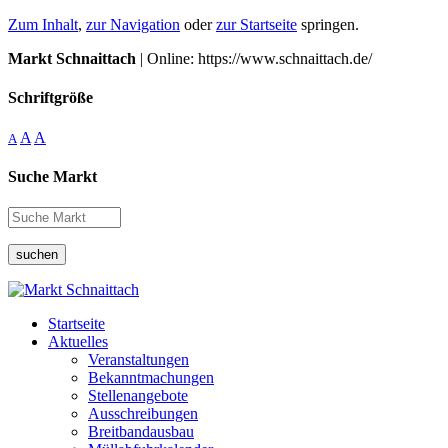
Zum Inhalt
,
zur Navigation
oder
zur Startseite
springen.
Markt Schnaittach
| Online: https://www.schnaittach.de/
Schriftgröße
A
A
A
Suche Markt
suchen
Startseite
Aktuelles
Veranstaltungen
Bekanntmachungen
Stellenangebote
Ausschreibungen
Breitbandausbau