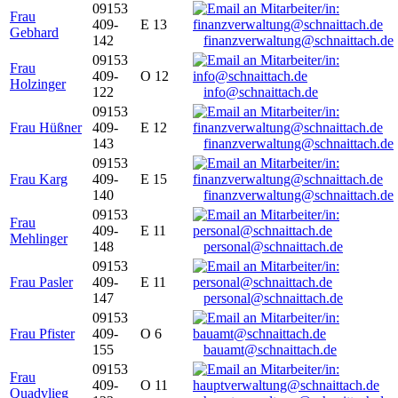
09153
Frau
409-
E 13
Gebhard
142
finanzverwaltung@schnaittach.de
09153
Frau
409-
O 12
Holzinger
122
info@schnaittach.de
09153
Frau Hüßner
409-
E 12
143
finanzverwaltung@schnaittach.de
09153
Frau Karg
409-
E 15
140
finanzverwaltung@schnaittach.de
09153
Frau
409-
E 11
Mehlinger
148
personal@schnaittach.de
09153
Frau Pasler
409-
E 11
147
personal@schnaittach.de
09153
Frau Pfister
409-
O 6
155
bauamt@schnaittach.de
09153
Frau
409-
O 11
Quadvlieg