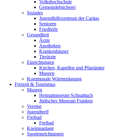
Volkshochschule
Gemeindebücherei
Soziales
Jugendhilfezentrum der Caritas
Senioren
Friedhöfe
Gesundheit
Ärzte
Apotheken
Krankenhäuser
Tierärzte
Einrichtungen
Kirchen, Kapellen und Pfarrämter
Museen
Kommunale Wärmeplanung
Freizeit & Tourismus
Museen
Heimatmuseum Schnaittach
Jüdisches Museum Franken
Vereine
Jugendtreff
Freibad
Freibad
Kneippanlage
Sporteinrichtungen