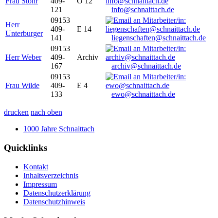
Frau Stöhr
409-
O 12
121
info@schnaittach.de
09153
Herr
409-
E 14
Unterburger
141
liegenschaften@schnaittach.de
09153
Herr Weber
409-
Archiv
167
archiv@schnaittach.de
09153
Frau Wilde
409-
E 4
133
ewo@schnaittach.de
drucken
nach oben
1000 Jahre Schnaittach
Quicklinks
Kontakt
Inhaltsverzeichnis
Impressum
Datenschutzerklärung
Datenschutzhinweis