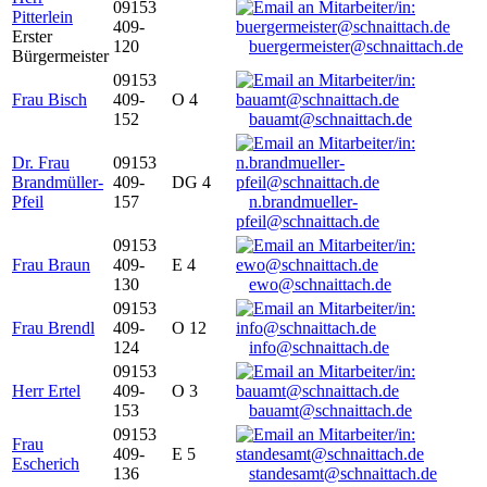
09153
Pitterlein
409-
Erster
120
buergermeister@schnaittach.de
Bürgermeister
09153
Frau Bisch
409-
O 4
152
bauamt@schnaittach.de
Dr. Frau
09153
Brandmüller-
409-
DG 4
Pfeil
157
n.brandmueller-
pfeil@schnaittach.de
09153
Frau Braun
409-
E 4
130
ewo@schnaittach.de
09153
Frau Brendl
409-
O 12
124
info@schnaittach.de
09153
Herr Ertel
409-
O 3
153
bauamt@schnaittach.de
09153
Frau
409-
E 5
Escherich
136
standesamt@schnaittach.de