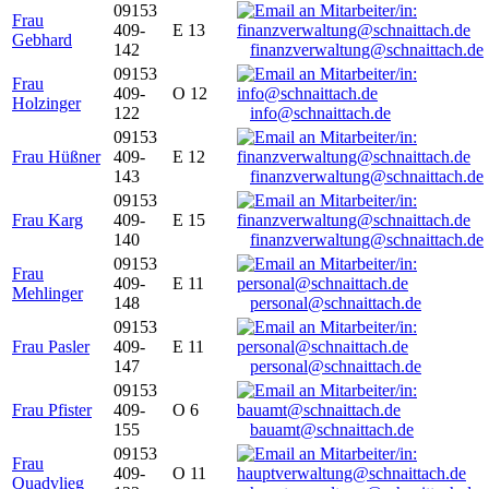
09153
Frau
409-
E 13
Gebhard
142
finanzverwaltung@schnaittach.de
09153
Frau
409-
O 12
Holzinger
122
info@schnaittach.de
09153
Frau Hüßner
409-
E 12
143
finanzverwaltung@schnaittach.de
09153
Frau Karg
409-
E 15
140
finanzverwaltung@schnaittach.de
09153
Frau
409-
E 11
Mehlinger
148
personal@schnaittach.de
09153
Frau Pasler
409-
E 11
147
personal@schnaittach.de
09153
Frau Pfister
409-
O 6
155
bauamt@schnaittach.de
09153
Frau
409-
O 11
Quadvlieg