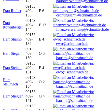
123
hauptverwaltung@schnaittach.de
09153
Frau Rother
409-
E 6
135
ordnungsamt@schnaittach.de
09153
Frau
409-
E 12
Rottenberger
144
finanzverwaltung@schnaittach.de
09153
Herr Shamo
409-
E 4
132
ewo@schnaittach.de
09153
Herr Steger
409-
O 5
150
bauamt@schnaittach.de
09153
Frau Steindl
409-
E 4
131
ewo@schnaittach.de
09153
Herr
409-
O 2
Stellmach
154
bauamt@schnaittach.de
09153
Herr Stiegler
409-
O 4
151
bauamt@schnaittach.de
09153