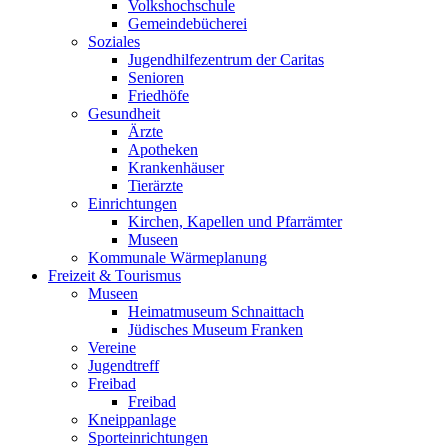
Volkshochschule
Gemeindebücherei
Soziales
Jugendhilfezentrum der Caritas
Senioren
Friedhöfe
Gesundheit
Ärzte
Apotheken
Krankenhäuser
Tierärzte
Einrichtungen
Kirchen, Kapellen und Pfarrämter
Museen
Kommunale Wärmeplanung
Freizeit & Tourismus
Museen
Heimatmuseum Schnaittach
Jüdisches Museum Franken
Vereine
Jugendtreff
Freibad
Freibad
Kneippanlage
Sporteinrichtungen