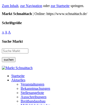
Zum Inhalt
,
zur Navigation
oder
zur Startseite
springen.
Markt Schnaittach
| Online: https://www.schnaittach.de/
Schriftgröße
A
A
A
Suche Markt
suchen
Startseite
Aktuelles
Veranstaltungen
Bekanntmachungen
Stellenangebote
Ausschreibungen
Breitbandausbau