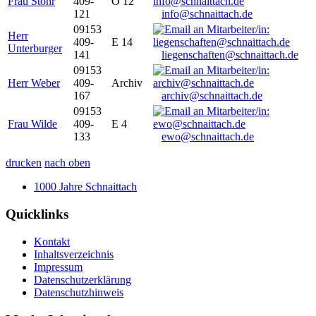
Frau Stöhr
409-
O 12
121
info@schnaittach.de
09153
Herr
409-
E 14
Unterburger
141
liegenschaften@schnaittach.de
09153
Herr Weber
409-
Archiv
167
archiv@schnaittach.de
09153
Frau Wilde
409-
E 4
133
ewo@schnaittach.de
drucken
nach oben
1000 Jahre Schnaittach
Quicklinks
Kontakt
Inhaltsverzeichnis
Impressum
Datenschutzerklärung
Datenschutzhinweis