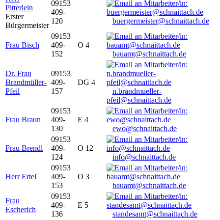
09153
Pitterlein
409-
Erster
120
buergermeister@schnaittach.de
Bürgermeister
09153
Frau Bisch
409-
O 4
152
bauamt@schnaittach.de
Dr. Frau
09153
Brandmüller-
409-
DG 4
Pfeil
157
n.brandmueller-
pfeil@schnaittach.de
09153
Frau Braun
409-
E 4
130
ewo@schnaittach.de
09153
Frau Brendl
409-
O 12
124
info@schnaittach.de
09153
Herr Ertel
409-
O 3
153
bauamt@schnaittach.de
09153
Frau
409-
E 5
Escherich
136
standesamt@schnaittach.de