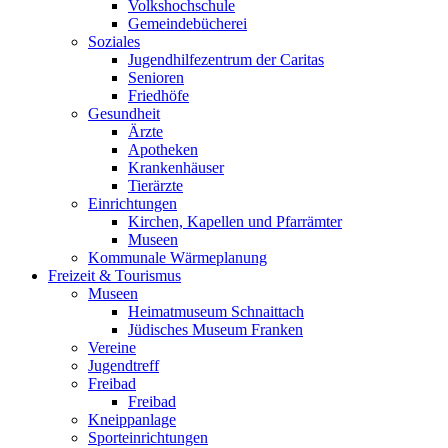
Volkshochschule
Gemeindebücherei
Soziales
Jugendhilfezentrum der Caritas
Senioren
Friedhöfe
Gesundheit
Ärzte
Apotheken
Krankenhäuser
Tierärzte
Einrichtungen
Kirchen, Kapellen und Pfarrämter
Museen
Kommunale Wärmeplanung
Freizeit & Tourismus
Museen
Heimatmuseum Schnaittach
Jüdisches Museum Franken
Vereine
Jugendtreff
Freibad
Freibad
Kneippanlage
Sporteinrichtungen