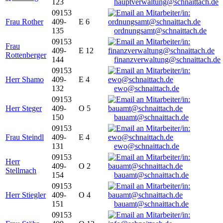
123
hauptverwaltung@schnaittach.de
09153
Frau Rother
409-
E 6
135
ordnungsamt@schnaittach.de
09153
Frau
409-
E 12
Rottenberger
144
finanzverwaltung@schnaittach.de
09153
Herr Shamo
409-
E 4
132
ewo@schnaittach.de
09153
Herr Steger
409-
O 5
150
bauamt@schnaittach.de
09153
Frau Steindl
409-
E 4
131
ewo@schnaittach.de
09153
Herr
409-
O 2
Stellmach
154
bauamt@schnaittach.de
09153
Herr Stiegler
409-
O 4
151
bauamt@schnaittach.de
09153