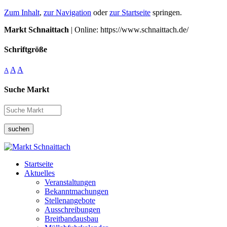
Zum Inhalt
,
zur Navigation
oder
zur Startseite
springen.
Markt Schnaittach
| Online: https://www.schnaittach.de/
Schriftgröße
A
A
A
Suche Markt
suchen
Startseite
Aktuelles
Veranstaltungen
Bekanntmachungen
Stellenangebote
Ausschreibungen
Breitbandausbau