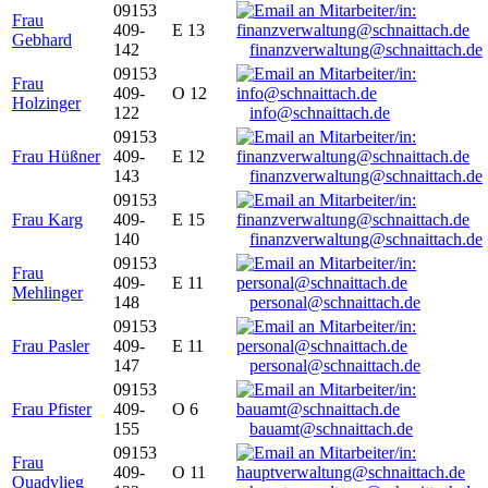
09153
Frau
409-
E 13
Gebhard
142
finanzverwaltung@schnaittach.de
09153
Frau
409-
O 12
Holzinger
122
info@schnaittach.de
09153
Frau Hüßner
409-
E 12
143
finanzverwaltung@schnaittach.de
09153
Frau Karg
409-
E 15
140
finanzverwaltung@schnaittach.de
09153
Frau
409-
E 11
Mehlinger
148
personal@schnaittach.de
09153
Frau Pasler
409-
E 11
147
personal@schnaittach.de
09153
Frau Pfister
409-
O 6
155
bauamt@schnaittach.de
09153
Frau
409-
O 11
Quadvlieg