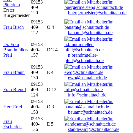
09153
Pitterlein
409-
Erster
120
buergermeister@schnaittach.de
Bürgermeister
09153
Frau Bisch
409-
O 4
152
bauamt@schnaittach.de
Dr. Frau
09153
Brandmüller-
409-
DG 4
Pfeil
157
n.brandmueller-
pfeil@schnaittach.de
09153
Frau Braun
409-
E 4
130
ewo@schnaittach.de
09153
Frau Brendl
409-
O 12
124
info@schnaittach.de
09153
Herr Ertel
409-
O 3
153
bauamt@schnaittach.de
09153
Frau
409-
E 5
Escherich
136
standesamt@schnaittach.de