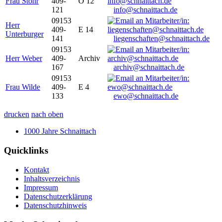
Frau Stöhr
409-
O 12
121
info@schnaittach.de
09153
Herr
409-
E 14
Unterburger
141
liegenschaften@schnaittach.de
09153
Herr Weber
409-
Archiv
167
archiv@schnaittach.de
09153
Frau Wilde
409-
E 4
133
ewo@schnaittach.de
drucken
nach oben
1000 Jahre Schnaittach
Quicklinks
Kontakt
Inhaltsverzeichnis
Impressum
Datenschutzerklärung
Datenschutzhinweis