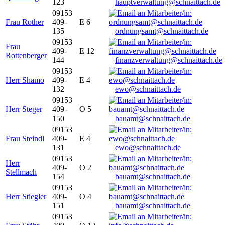
123
hauptverwaltung@schnaittach.de
09153
Frau Rother
409-
E 6
135
ordnungsamt@schnaittach.de
09153
Frau
409-
E 12
Rottenberger
144
finanzverwaltung@schnaittach.de
09153
Herr Shamo
409-
E 4
132
ewo@schnaittach.de
09153
Herr Steger
409-
O 5
150
bauamt@schnaittach.de
09153
Frau Steindl
409-
E 4
131
ewo@schnaittach.de
09153
Herr
409-
O 2
Stellmach
154
bauamt@schnaittach.de
09153
Herr Stiegler
409-
O 4
151
bauamt@schnaittach.de
09153