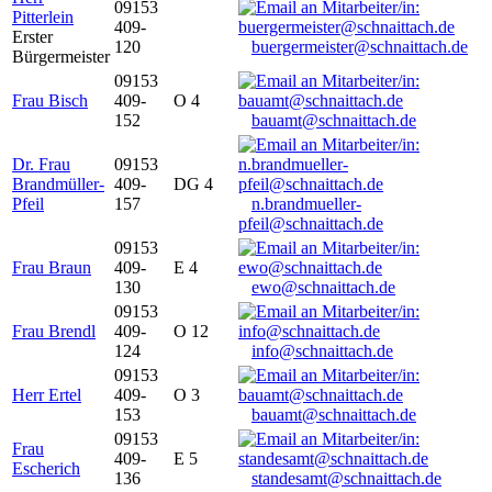
09153
Pitterlein
409-
Erster
120
buergermeister@schnaittach.de
Bürgermeister
09153
Frau Bisch
409-
O 4
152
bauamt@schnaittach.de
Dr. Frau
09153
Brandmüller-
409-
DG 4
Pfeil
157
n.brandmueller-
pfeil@schnaittach.de
09153
Frau Braun
409-
E 4
130
ewo@schnaittach.de
09153
Frau Brendl
409-
O 12
124
info@schnaittach.de
09153
Herr Ertel
409-
O 3
153
bauamt@schnaittach.de
09153
Frau
409-
E 5
Escherich
136
standesamt@schnaittach.de