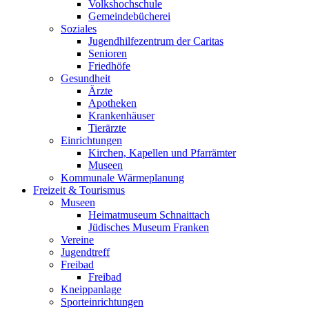
Volkshochschule
Gemeindebücherei
Soziales
Jugendhilfezentrum der Caritas
Senioren
Friedhöfe
Gesundheit
Ärzte
Apotheken
Krankenhäuser
Tierärzte
Einrichtungen
Kirchen, Kapellen und Pfarrämter
Museen
Kommunale Wärmeplanung
Freizeit & Tourismus
Museen
Heimatmuseum Schnaittach
Jüdisches Museum Franken
Vereine
Jugendtreff
Freibad
Freibad
Kneippanlage
Sporteinrichtungen