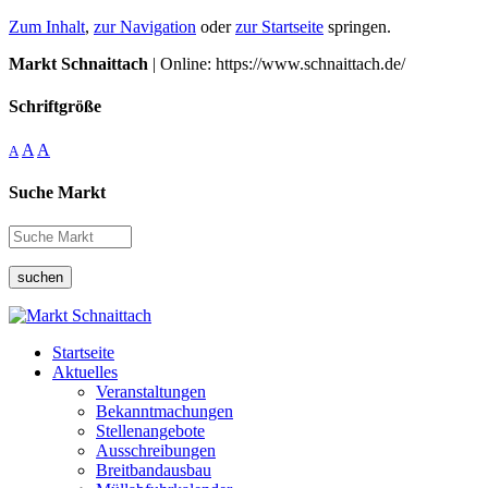
Zum Inhalt
,
zur Navigation
oder
zur Startseite
springen.
Markt Schnaittach
| Online: https://www.schnaittach.de/
Schriftgröße
A
A
A
Suche Markt
suchen
Startseite
Aktuelles
Veranstaltungen
Bekanntmachungen
Stellenangebote
Ausschreibungen
Breitbandausbau