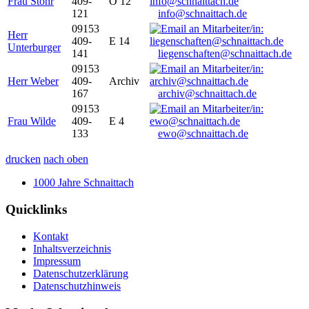
Frau Stöhr
409-
O 12
121
info@schnaittach.de
09153
Herr
409-
E 14
Unterburger
141
liegenschaften@schnaittach.de
09153
Herr Weber
409-
Archiv
167
archiv@schnaittach.de
09153
Frau Wilde
409-
E 4
133
ewo@schnaittach.de
drucken
nach oben
1000 Jahre Schnaittach
Quicklinks
Kontakt
Inhaltsverzeichnis
Impressum
Datenschutzerklärung
Datenschutzhinweis