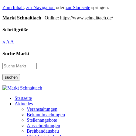
Zum Inhalt
,
zur Navigation
oder
zur Startseite
springen.
Markt Schnaittach
| Online: https://www.schnaittach.de/
Schriftgröße
A
A
A
Suche Markt
suchen
Startseite
Aktuelles
Veranstaltungen
Bekanntmachungen
Stellenangebote
Ausschreibungen
Breitbandausbau