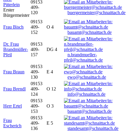
09153
Pitterlein
409-
Erster
120
buergermeister@schnaittach.de
Bürgermeister
09153
Frau Bisch
409-
O 4
152
bauamt@schnaittach.de
Dr. Frau
09153
Brandmüller-
409-
DG 4
Pfeil
157
n.brandmueller-
pfeil@schnaittach.de
09153
Frau Braun
409-
E 4
130
ewo@schnaittach.de
09153
Frau Brendl
409-
O 12
124
info@schnaittach.de
09153
Herr Ertel
409-
O 3
153
bauamt@schnaittach.de
09153
Frau
409-
E 5
Escherich
136
standesamt@schnaittach.de