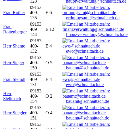
123
hauptverwaltung@schnaittach.de
09153
Frau Rother
409-
E 6
135
ordnungsamt@schnaittach.de
09153
Frau
409-
E 12
Rottenberger
144
finanzverwaltung@schnaittach.de
09153
Herr Shamo
409-
E 4
132
ewo@schnaittach.de
09153
Herr Steger
409-
O 5
150
bauamt@schnaittach.de
09153
Frau Steindl
409-
E 4
131
ewo@schnaittach.de
09153
Herr
409-
O 2
Stellmach
154
bauamt@schnaittach.de
09153
Herr Stiegler
409-
O 4
151
bauamt@schnaittach.de
09153