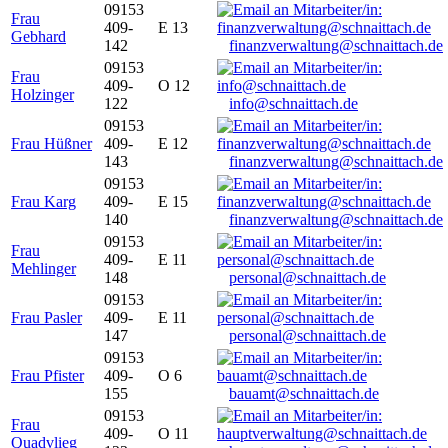
09153
Frau
409-
E 13
Gebhard
142
finanzverwaltung@schnaittach.de
09153
Frau
409-
O 12
Holzinger
122
info@schnaittach.de
09153
Frau Hüßner
409-
E 12
143
finanzverwaltung@schnaittach.de
09153
Frau Karg
409-
E 15
140
finanzverwaltung@schnaittach.de
09153
Frau
409-
E 11
Mehlinger
148
personal@schnaittach.de
09153
Frau Pasler
409-
E 11
147
personal@schnaittach.de
09153
Frau Pfister
409-
O 6
155
bauamt@schnaittach.de
09153
Frau
409-
O 11
Quadvlieg