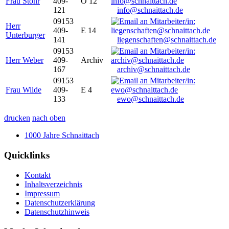
Frau Stöhr
409-
O 12
121
info@schnaittach.de
09153
Herr
409-
E 14
Unterburger
141
liegenschaften@schnaittach.de
09153
Herr Weber
409-
Archiv
167
archiv@schnaittach.de
09153
Frau Wilde
409-
E 4
133
ewo@schnaittach.de
drucken
nach oben
1000 Jahre Schnaittach
Quicklinks
Kontakt
Inhaltsverzeichnis
Impressum
Datenschutzerklärung
Datenschutzhinweis