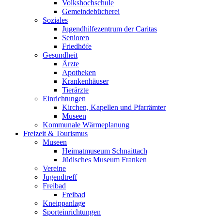
Volkshochschule
Gemeindebücherei
Soziales
Jugendhilfezentrum der Caritas
Senioren
Friedhöfe
Gesundheit
Ärzte
Apotheken
Krankenhäuser
Tierärzte
Einrichtungen
Kirchen, Kapellen und Pfarrämter
Museen
Kommunale Wärmeplanung
Freizeit & Tourismus
Museen
Heimatmuseum Schnaittach
Jüdisches Museum Franken
Vereine
Jugendtreff
Freibad
Freibad
Kneippanlage
Sporteinrichtungen