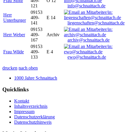
Frau Stöhr
409-
O 12
121
info@schnaittach.de
09153
Herr
409-
E 14
Unterburger
141
liegenschaften@schnaittach.de
09153
Herr Weber
409-
Archiv
167
archiv@schnaittach.de
09153
Frau Wilde
409-
E 4
133
ewo@schnaittach.de
drucken
nach oben
1000 Jahre Schnaittach
Quicklinks
Kontakt
Inhaltsverzeichnis
Impressum
Datenschutzerklärung
Datenschutzhinweis