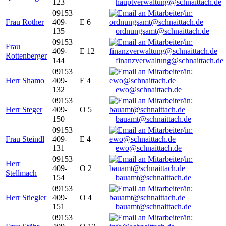
123
hauptverwaltung@schnaittach.de
09153
Frau Rother
409-
E 6
135
ordnungsamt@schnaittach.de
09153
Frau
409-
E 12
Rottenberger
144
finanzverwaltung@schnaittach.de
09153
Herr Shamo
409-
E 4
132
ewo@schnaittach.de
09153
Herr Steger
409-
O 5
150
bauamt@schnaittach.de
09153
Frau Steindl
409-
E 4
131
ewo@schnaittach.de
09153
Herr
409-
O 2
Stellmach
154
bauamt@schnaittach.de
09153
Herr Stiegler
409-
O 4
151
bauamt@schnaittach.de
09153