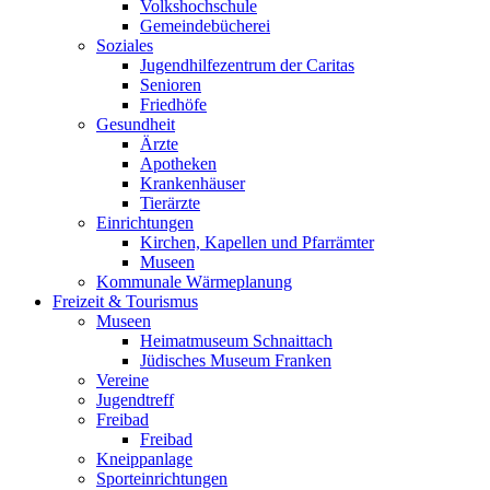
Volkshochschule
Gemeindebücherei
Soziales
Jugendhilfezentrum der Caritas
Senioren
Friedhöfe
Gesundheit
Ärzte
Apotheken
Krankenhäuser
Tierärzte
Einrichtungen
Kirchen, Kapellen und Pfarrämter
Museen
Kommunale Wärmeplanung
Freizeit & Tourismus
Museen
Heimatmuseum Schnaittach
Jüdisches Museum Franken
Vereine
Jugendtreff
Freibad
Freibad
Kneippanlage
Sporteinrichtungen