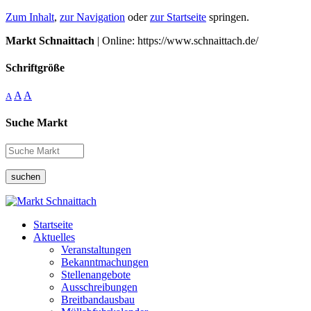
Zum Inhalt
,
zur Navigation
oder
zur Startseite
springen.
Markt Schnaittach
| Online: https://www.schnaittach.de/
Schriftgröße
A
A
A
Suche Markt
suchen
Startseite
Aktuelles
Veranstaltungen
Bekanntmachungen
Stellenangebote
Ausschreibungen
Breitbandausbau