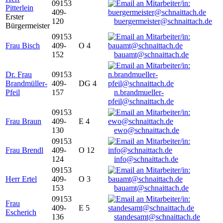
09153
Pitterlein
409-
Erster
120
buergermeister@schnaittach.de
Bürgermeister
09153
Frau Bisch
409-
O 4
152
bauamt@schnaittach.de
Dr. Frau
09153
Brandmüller-
409-
DG 4
Pfeil
157
n.brandmueller-
pfeil@schnaittach.de
09153
Frau Braun
409-
E 4
130
ewo@schnaittach.de
09153
Frau Brendl
409-
O 12
124
info@schnaittach.de
09153
Herr Ertel
409-
O 3
153
bauamt@schnaittach.de
09153
Frau
409-
E 5
Escherich
136
standesamt@schnaittach.de