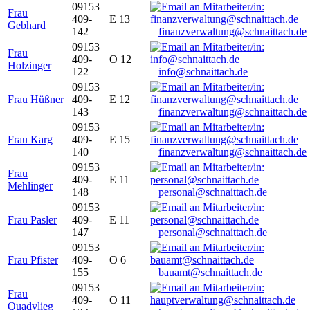
09153
Frau
409-
E 13
Gebhard
142
finanzverwaltung@schnaittach.de
09153
Frau
409-
O 12
Holzinger
122
info@schnaittach.de
09153
Frau Hüßner
409-
E 12
143
finanzverwaltung@schnaittach.de
09153
Frau Karg
409-
E 15
140
finanzverwaltung@schnaittach.de
09153
Frau
409-
E 11
Mehlinger
148
personal@schnaittach.de
09153
Frau Pasler
409-
E 11
147
personal@schnaittach.de
09153
Frau Pfister
409-
O 6
155
bauamt@schnaittach.de
09153
Frau
409-
O 11
Quadvlieg