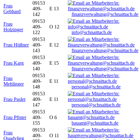
09153
Frau
409-
E 13
Gebhard
142
finanzverwaltung@schnaittach.de
09153
Frau
409-
O 12
Holzinger
122
info@schnaittach.de
09153
Frau Hüßner
409-
E 12
143
finanzverwaltung@schnaittach.de
09153
Frau Karg
409-
E 15
140
finanzverwaltung@schnaittach.de
09153
Frau
409-
E 11
Mehlinger
148
personal@schnaittach.de
09153
Frau Pasler
409-
E 11
147
personal@schnaittach.de
09153
Frau Pfister
409-
O 6
155
bauamt@schnaittach.de
09153
Frau
409-
O 11
Quadvlieg