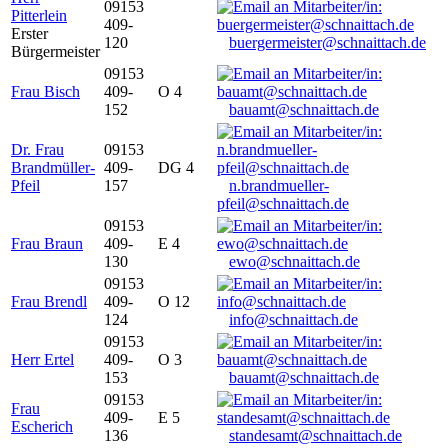
09153
Pitterlein
409-
Erster
120
buergermeister@schnaittach.de
Bürgermeister
09153
Frau Bisch
409-
O 4
152
bauamt@schnaittach.de
Dr. Frau
09153
Brandmüller-
409-
DG 4
Pfeil
157
n.brandmueller-
pfeil@schnaittach.de
09153
Frau Braun
409-
E 4
130
ewo@schnaittach.de
09153
Frau Brendl
409-
O 12
124
info@schnaittach.de
09153
Herr Ertel
409-
O 3
153
bauamt@schnaittach.de
09153
Frau
409-
E 5
Escherich
136
standesamt@schnaittach.de