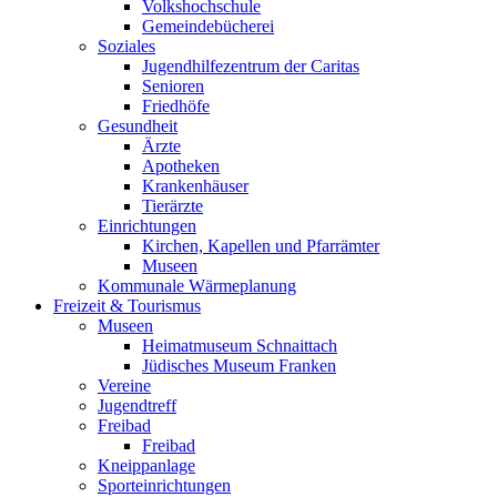
Volkshochschule
Gemeindebücherei
Soziales
Jugendhilfezentrum der Caritas
Senioren
Friedhöfe
Gesundheit
Ärzte
Apotheken
Krankenhäuser
Tierärzte
Einrichtungen
Kirchen, Kapellen und Pfarrämter
Museen
Kommunale Wärmeplanung
Freizeit & Tourismus
Museen
Heimatmuseum Schnaittach
Jüdisches Museum Franken
Vereine
Jugendtreff
Freibad
Freibad
Kneippanlage
Sporteinrichtungen