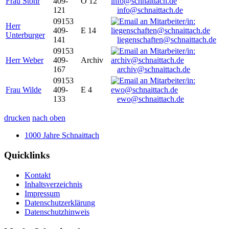
Frau Stöhr
409-
O 12
121
info@schnaittach.de
09153
Herr
409-
E 14
Unterburger
141
liegenschaften@schnaittach.de
09153
Herr Weber
409-
Archiv
167
archiv@schnaittach.de
09153
Frau Wilde
409-
E 4
133
ewo@schnaittach.de
drucken
nach oben
1000 Jahre Schnaittach
Quicklinks
Kontakt
Inhaltsverzeichnis
Impressum
Datenschutzerklärung
Datenschutzhinweis