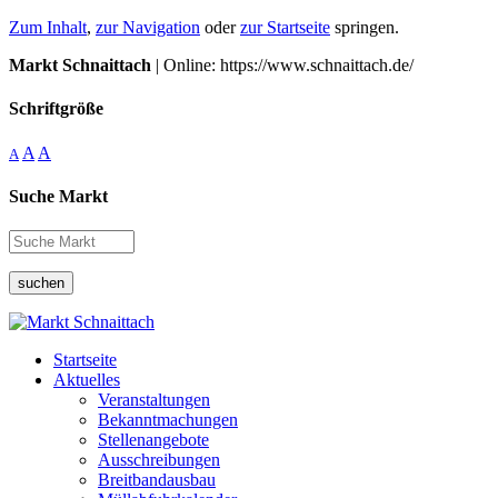
Zum Inhalt
,
zur Navigation
oder
zur Startseite
springen.
Markt Schnaittach
| Online: https://www.schnaittach.de/
Schriftgröße
A
A
A
Suche Markt
suchen
Startseite
Aktuelles
Veranstaltungen
Bekanntmachungen
Stellenangebote
Ausschreibungen
Breitbandausbau