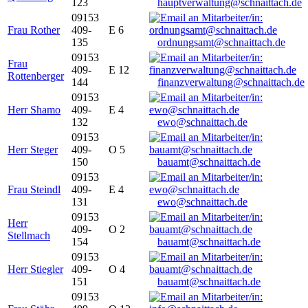
123
hauptverwaltung@schnaittach.de
09153
Frau Rother
409-
E 6
135
ordnungsamt@schnaittach.de
09153
Frau
409-
E 12
Rottenberger
144
finanzverwaltung@schnaittach.de
09153
Herr Shamo
409-
E 4
132
ewo@schnaittach.de
09153
Herr Steger
409-
O 5
150
bauamt@schnaittach.de
09153
Frau Steindl
409-
E 4
131
ewo@schnaittach.de
09153
Herr
409-
O 2
Stellmach
154
bauamt@schnaittach.de
09153
Herr Stiegler
409-
O 4
151
bauamt@schnaittach.de
09153