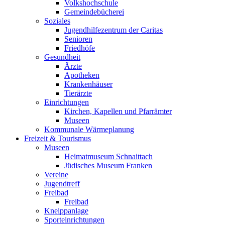
Volkshochschule
Gemeindebücherei
Soziales
Jugendhilfezentrum der Caritas
Senioren
Friedhöfe
Gesundheit
Ärzte
Apotheken
Krankenhäuser
Tierärzte
Einrichtungen
Kirchen, Kapellen und Pfarrämter
Museen
Kommunale Wärmeplanung
Freizeit & Tourismus
Museen
Heimatmuseum Schnaittach
Jüdisches Museum Franken
Vereine
Jugendtreff
Freibad
Freibad
Kneippanlage
Sporteinrichtungen