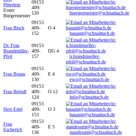
09153
Pitterlein
409-
Erster
120
buergermeister@schnaittach.de
Bürgermeister
09153
Frau Bisch
409-
O 4
152
bauamt@schnaittach.de
Dr. Frau
09153
Brandmüller-
409-
DG 4
Pfeil
157
n.brandmueller-
pfeil@schnaittach.de
09153
Frau Braun
409-
E 4
130
ewo@schnaittach.de
09153
Frau Brendl
409-
O 12
124
info@schnaittach.de
09153
Herr Ertel
409-
O 3
153
bauamt@schnaittach.de
09153
Frau
409-
E 5
Escherich
136
standesamt@schnaittach.de