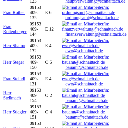
123
hauptverwaltung@schnaittach.de
09153
Frau Rother
409-
E 6
135
ordnungsamt@schnaittach.de
09153
Frau
409-
E 12
Rottenberger
144
finanzverwaltung@schnaittach.de
09153
Herr Shamo
409-
E 4
132
ewo@schnaittach.de
09153
Herr Steger
409-
O 5
150
bauamt@schnaittach.de
09153
Frau Steindl
409-
E 4
131
ewo@schnaittach.de
09153
Herr
409-
O 2
Stellmach
154
bauamt@schnaittach.de
09153
Herr Stiegler
409-
O 4
151
bauamt@schnaittach.de
09153