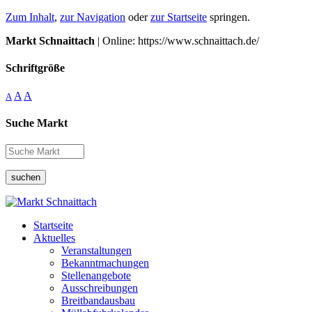
Zum Inhalt
,
zur Navigation
oder
zur Startseite
springen.
Markt Schnaittach
| Online: https://www.schnaittach.de/
Schriftgröße
A
A
A
Suche Markt
suchen
Startseite
Aktuelles
Veranstaltungen
Bekanntmachungen
Stellenangebote
Ausschreibungen
Breitbandausbau