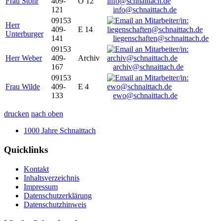
Frau Stöhr
409-
O 12
121
info@schnaittach.de
09153
Herr
409-
E 14
Unterburger
141
liegenschaften@schnaittach.de
09153
Herr Weber
409-
Archiv
167
archiv@schnaittach.de
09153
Frau Wilde
409-
E 4
133
ewo@schnaittach.de
drucken
nach oben
1000 Jahre Schnaittach
Quicklinks
Kontakt
Inhaltsverzeichnis
Impressum
Datenschutzerklärung
Datenschutzhinweis