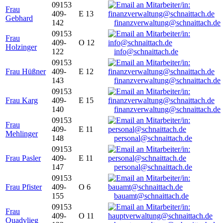
09153
Frau
409-
E 13
Gebhard
142
finanzverwaltung@schnaittach.de
09153
Frau
409-
O 12
Holzinger
122
info@schnaittach.de
09153
Frau Hüßner
409-
E 12
143
finanzverwaltung@schnaittach.de
09153
Frau Karg
409-
E 15
140
finanzverwaltung@schnaittach.de
09153
Frau
409-
E 11
Mehlinger
148
personal@schnaittach.de
09153
Frau Pasler
409-
E 11
147
personal@schnaittach.de
09153
Frau Pfister
409-
O 6
155
bauamt@schnaittach.de
09153
Frau
409-
O 11
Quadvlieg