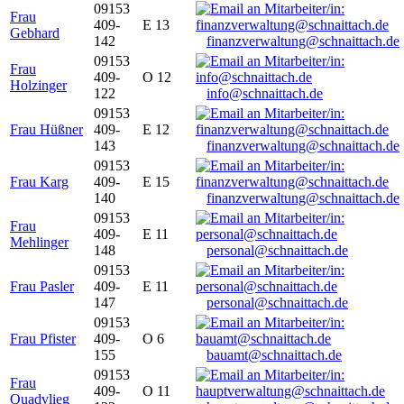
09153
Frau
409-
E 13
Gebhard
142
finanzverwaltung@schnaittach.de
09153
Frau
409-
O 12
Holzinger
122
info@schnaittach.de
09153
Frau Hüßner
409-
E 12
143
finanzverwaltung@schnaittach.de
09153
Frau Karg
409-
E 15
140
finanzverwaltung@schnaittach.de
09153
Frau
409-
E 11
Mehlinger
148
personal@schnaittach.de
09153
Frau Pasler
409-
E 11
147
personal@schnaittach.de
09153
Frau Pfister
409-
O 6
155
bauamt@schnaittach.de
09153
Frau
409-
O 11
Quadvlieg