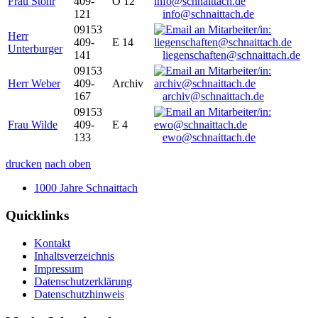
Frau Stöhr
409-
O 12
121
info@schnaittach.de
09153
Herr
409-
E 14
Unterburger
141
liegenschaften@schnaittach.de
09153
Herr Weber
409-
Archiv
167
archiv@schnaittach.de
09153
Frau Wilde
409-
E 4
133
ewo@schnaittach.de
drucken
nach oben
1000 Jahre Schnaittach
Quicklinks
Kontakt
Inhaltsverzeichnis
Impressum
Datenschutzerklärung
Datenschutzhinweis