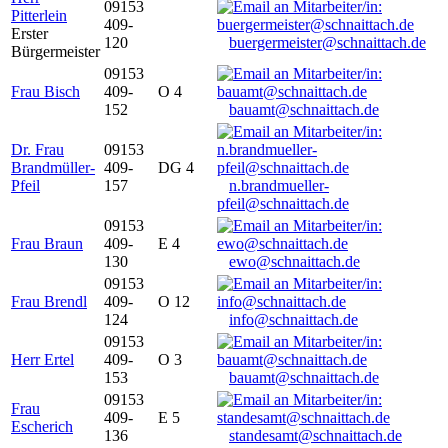
09153
Pitterlein
409-
Erster
120
buergermeister@schnaittach.de
Bürgermeister
09153
Frau Bisch
409-
O 4
152
bauamt@schnaittach.de
Dr. Frau
09153
Brandmüller-
409-
DG 4
Pfeil
157
n.brandmueller-
pfeil@schnaittach.de
09153
Frau Braun
409-
E 4
130
ewo@schnaittach.de
09153
Frau Brendl
409-
O 12
124
info@schnaittach.de
09153
Herr Ertel
409-
O 3
153
bauamt@schnaittach.de
09153
Frau
409-
E 5
Escherich
136
standesamt@schnaittach.de