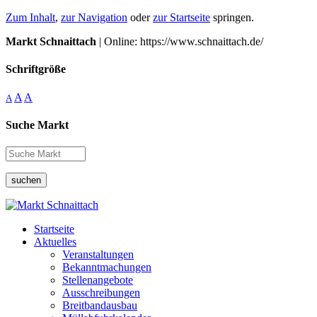
Zum Inhalt
,
zur Navigation
oder
zur Startseite
springen.
Markt Schnaittach
| Online: https://www.schnaittach.de/
Schriftgröße
A
A
A
Suche Markt
suchen
Startseite
Aktuelles
Veranstaltungen
Bekanntmachungen
Stellenangebote
Ausschreibungen
Breitbandausbau