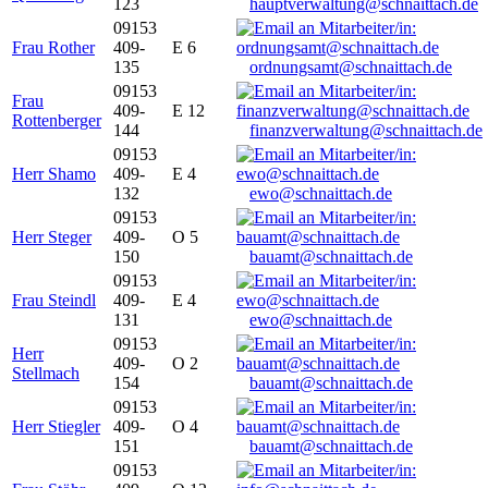
123
hauptverwaltung@schnaittach.de
09153
Frau Rother
409-
E 6
135
ordnungsamt@schnaittach.de
09153
Frau
409-
E 12
Rottenberger
144
finanzverwaltung@schnaittach.de
09153
Herr Shamo
409-
E 4
132
ewo@schnaittach.de
09153
Herr Steger
409-
O 5
150
bauamt@schnaittach.de
09153
Frau Steindl
409-
E 4
131
ewo@schnaittach.de
09153
Herr
409-
O 2
Stellmach
154
bauamt@schnaittach.de
09153
Herr Stiegler
409-
O 4
151
bauamt@schnaittach.de
09153