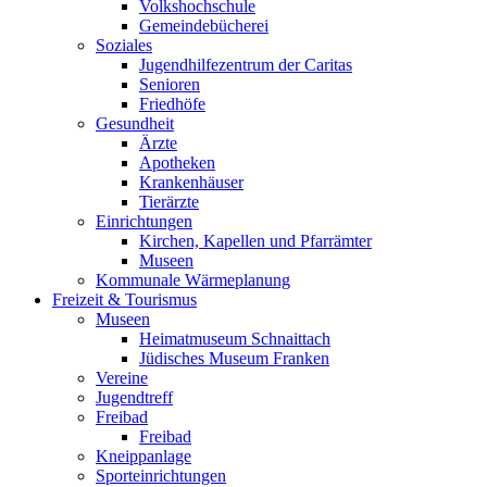
Volkshochschule
Gemeindebücherei
Soziales
Jugendhilfezentrum der Caritas
Senioren
Friedhöfe
Gesundheit
Ärzte
Apotheken
Krankenhäuser
Tierärzte
Einrichtungen
Kirchen, Kapellen und Pfarrämter
Museen
Kommunale Wärmeplanung
Freizeit & Tourismus
Museen
Heimatmuseum Schnaittach
Jüdisches Museum Franken
Vereine
Jugendtreff
Freibad
Freibad
Kneippanlage
Sporteinrichtungen