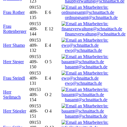
123
hauptverwaltung@schnaittach.de
09153
Frau Rother
409-
E 6
135
ordnungsamt@schnaittach.de
09153
Frau
409-
E 12
Rottenberger
144
finanzverwaltung@schnaittach.de
09153
Herr Shamo
409-
E 4
132
ewo@schnaittach.de
09153
Herr Steger
409-
O 5
150
bauamt@schnaittach.de
09153
Frau Steindl
409-
E 4
131
ewo@schnaittach.de
09153
Herr
409-
O 2
Stellmach
154
bauamt@schnaittach.de
09153
Herr Stiegler
409-
O 4
151
bauamt@schnaittach.de
09153