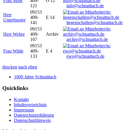
Frau Stöhr
409-
O 12
121
info@schnaittach.de
09153
Herr
409-
E 14
Unterburger
141
liegenschaften@schnaittach.de
09153
Herr Weber
409-
Archiv
167
archiv@schnaittach.de
09153
Frau Wilde
409-
E 4
133
ewo@schnaittach.de
drucken
nach oben
1000 Jahre Schnaittach
Quicklinks
Kontakt
Inhaltsverzeichnis
Impressum
Datenschutzerklärung
Datenschutzhinweis