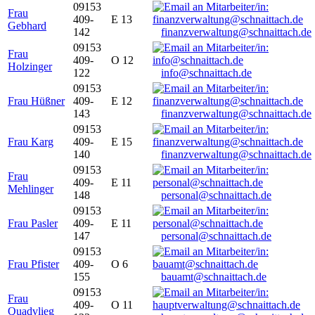
09153
Frau
409-
E 13
Gebhard
142
finanzverwaltung@schnaittach.de
09153
Frau
409-
O 12
Holzinger
122
info@schnaittach.de
09153
Frau Hüßner
409-
E 12
143
finanzverwaltung@schnaittach.de
09153
Frau Karg
409-
E 15
140
finanzverwaltung@schnaittach.de
09153
Frau
409-
E 11
Mehlinger
148
personal@schnaittach.de
09153
Frau Pasler
409-
E 11
147
personal@schnaittach.de
09153
Frau Pfister
409-
O 6
155
bauamt@schnaittach.de
09153
Frau
409-
O 11
Quadvlieg