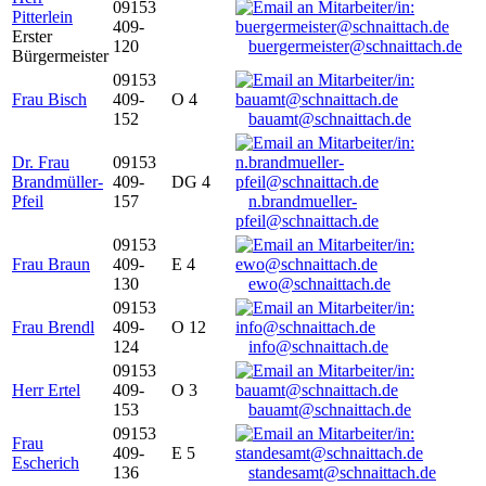
09153
Pitterlein
409-
Erster
120
buergermeister@schnaittach.de
Bürgermeister
09153
Frau Bisch
409-
O 4
152
bauamt@schnaittach.de
Dr. Frau
09153
Brandmüller-
409-
DG 4
Pfeil
157
n.brandmueller-
pfeil@schnaittach.de
09153
Frau Braun
409-
E 4
130
ewo@schnaittach.de
09153
Frau Brendl
409-
O 12
124
info@schnaittach.de
09153
Herr Ertel
409-
O 3
153
bauamt@schnaittach.de
09153
Frau
409-
E 5
Escherich
136
standesamt@schnaittach.de