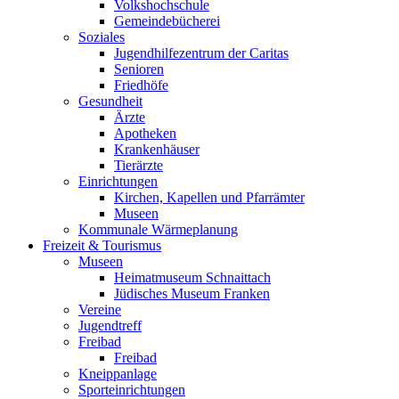
Volkshochschule
Gemeindebücherei
Soziales
Jugendhilfezentrum der Caritas
Senioren
Friedhöfe
Gesundheit
Ärzte
Apotheken
Krankenhäuser
Tierärzte
Einrichtungen
Kirchen, Kapellen und Pfarrämter
Museen
Kommunale Wärmeplanung
Freizeit & Tourismus
Museen
Heimatmuseum Schnaittach
Jüdisches Museum Franken
Vereine
Jugendtreff
Freibad
Freibad
Kneippanlage
Sporteinrichtungen