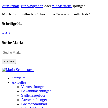
Zum Inhalt
,
zur Navigation
oder
zur Startseite
springen.
Markt Schnaittach
| Online: https://www.schnaittach.de/
Schriftgröße
A
A
A
Suche Markt
suchen
Startseite
Aktuelles
Veranstaltungen
Bekanntmachungen
Stellenangebote
Ausschreibungen
Breitbandausbau