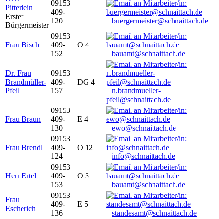
09153
Pitterlein
409-
Erster
120
buergermeister@schnaittach.de
Bürgermeister
09153
Frau Bisch
409-
O 4
152
bauamt@schnaittach.de
Dr. Frau
09153
Brandmüller-
409-
DG 4
Pfeil
157
n.brandmueller-
pfeil@schnaittach.de
09153
Frau Braun
409-
E 4
130
ewo@schnaittach.de
09153
Frau Brendl
409-
O 12
124
info@schnaittach.de
09153
Herr Ertel
409-
O 3
153
bauamt@schnaittach.de
09153
Frau
409-
E 5
Escherich
136
standesamt@schnaittach.de