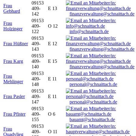
09153
Frau
409-
E 13
Gebhard
142
finanzverwaltung@schnaittach.de
09153
Frau
409-
O 12
Holzinger
122
info@schnaittach.de
09153
Frau Hüßner
409-
E 12
143
finanzverwaltung@schnaittach.de
09153
Frau Karg
409-
E 15
140
finanzverwaltung@schnaittach.de
09153
Frau
409-
E 11
Mehlinger
148
personal@schnaittach.de
09153
Frau Pasler
409-
E 11
147
personal@schnaittach.de
09153
Frau Pfister
409-
O 6
155
bauamt@schnaittach.de
09153
Frau
409-
O 11
Quadvlieg