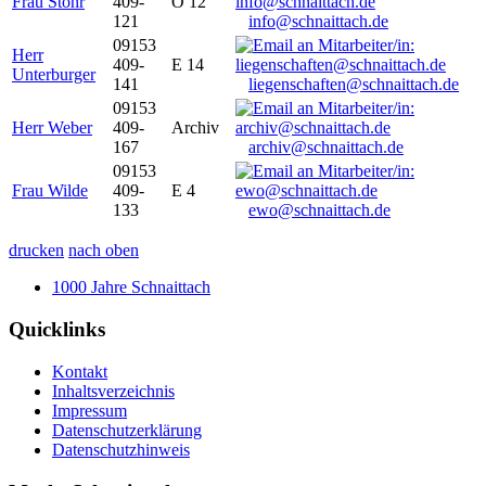
Frau Stöhr
409-
O 12
121
info@schnaittach.de
09153
Herr
409-
E 14
Unterburger
141
liegenschaften@schnaittach.de
09153
Herr Weber
409-
Archiv
167
archiv@schnaittach.de
09153
Frau Wilde
409-
E 4
133
ewo@schnaittach.de
drucken
nach oben
1000 Jahre Schnaittach
Quicklinks
Kontakt
Inhaltsverzeichnis
Impressum
Datenschutzerklärung
Datenschutzhinweis