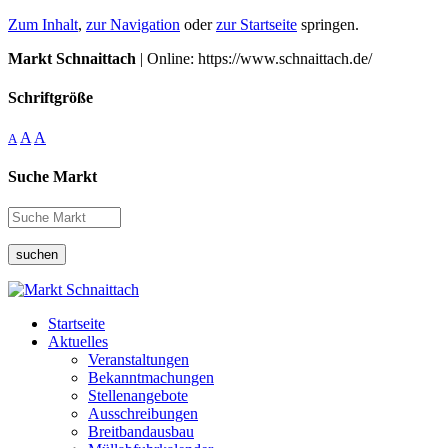
Zum Inhalt
,
zur Navigation
oder
zur Startseite
springen.
Markt Schnaittach
| Online: https://www.schnaittach.de/
Schriftgröße
A
A
A
Suche Markt
suchen
Startseite
Aktuelles
Veranstaltungen
Bekanntmachungen
Stellenangebote
Ausschreibungen
Breitbandausbau