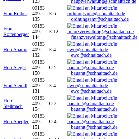
123
hauptverwaltung@schnaittach.de
09153
Frau Rother
409-
E 6
135
ordnungsamt@schnaittach.de
09153
Frau
409-
E 12
Rottenberger
144
finanzverwaltung@schnaittach.de
09153
Herr Shamo
409-
E 4
132
ewo@schnaittach.de
09153
Herr Steger
409-
O 5
150
bauamt@schnaittach.de
09153
Frau Steindl
409-
E 4
131
ewo@schnaittach.de
09153
Herr
409-
O 2
Stellmach
154
bauamt@schnaittach.de
09153
Herr Stiegler
409-
O 4
151
bauamt@schnaittach.de
09153