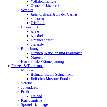
Volkshochschule
Gemeindebücherei
Soziales
Jugendhilfezentrum der Caritas
Senioren
Friedhöfe
Gesundheit
Ärzte
Apotheken
Krankenhäuser
Tierärzte
Einrichtungen
Kirchen, Kapellen und Pfarrämter
Museen
Kommunale Wärmeplanung
Freizeit & Tourismus
Museen
Heimatmuseum Schnaittach
Jüdisches Museum Franken
Vereine
Jugendtreff
Freibad
Freibad
Kneippanlage
Sporteinrichtungen