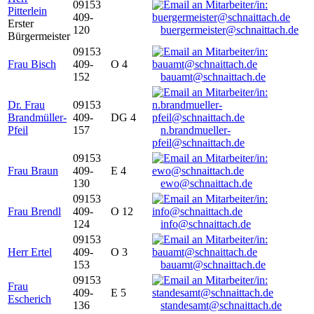
09153
Pitterlein
409-
Erster
120
buergermeister@schnaittach.de
Bürgermeister
09153
Frau Bisch
409-
O 4
152
bauamt@schnaittach.de
Dr. Frau
09153
Brandmüller-
409-
DG 4
Pfeil
157
n.brandmueller-
pfeil@schnaittach.de
09153
Frau Braun
409-
E 4
130
ewo@schnaittach.de
09153
Frau Brendl
409-
O 12
124
info@schnaittach.de
09153
Herr Ertel
409-
O 3
153
bauamt@schnaittach.de
09153
Frau
409-
E 5
Escherich
136
standesamt@schnaittach.de