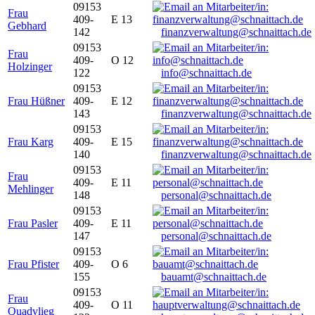
09153
Frau
409-
E 13
Gebhard
142
finanzverwaltung@schnaittach.de
09153
Frau
409-
O 12
Holzinger
122
info@schnaittach.de
09153
Frau Hüßner
409-
E 12
143
finanzverwaltung@schnaittach.de
09153
Frau Karg
409-
E 15
140
finanzverwaltung@schnaittach.de
09153
Frau
409-
E 11
Mehlinger
148
personal@schnaittach.de
09153
Frau Pasler
409-
E 11
147
personal@schnaittach.de
09153
Frau Pfister
409-
O 6
155
bauamt@schnaittach.de
09153
Frau
409-
O 11
Quadvlieg