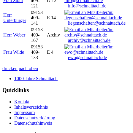
Frau Stöhr
409-
O 12
121
info@schnaittach.de
09153
Herr
409-
E 14
Unterburger
141
liegenschaften@schnaittach.de
09153
Herr Weber
409-
Archiv
167
archiv@schnaittach.de
09153
Frau Wilde
409-
E 4
133
ewo@schnaittach.de
drucken
nach oben
1000 Jahre Schnaittach
Quicklinks
Kontakt
Inhaltsverzeichnis
Impressum
Datenschutzerklärung
Datenschutzhinweis