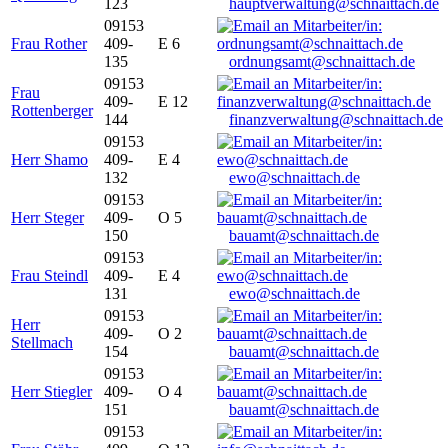
123
hauptverwaltung@schnaittach.de
09153
Frau Rother
409-
E 6
135
ordnungsamt@schnaittach.de
09153
Frau
409-
E 12
Rottenberger
144
finanzverwaltung@schnaittach.de
09153
Herr Shamo
409-
E 4
132
ewo@schnaittach.de
09153
Herr Steger
409-
O 5
150
bauamt@schnaittach.de
09153
Frau Steindl
409-
E 4
131
ewo@schnaittach.de
09153
Herr
409-
O 2
Stellmach
154
bauamt@schnaittach.de
09153
Herr Stiegler
409-
O 4
151
bauamt@schnaittach.de
09153