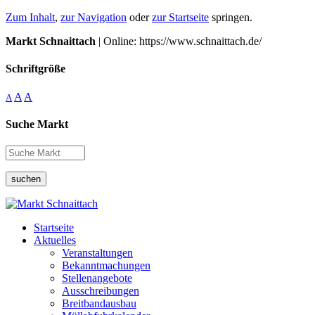
Zum Inhalt
,
zur Navigation
oder
zur Startseite
springen.
Markt Schnaittach
| Online: https://www.schnaittach.de/
Schriftgröße
A
A
A
Suche Markt
suchen
Startseite
Aktuelles
Veranstaltungen
Bekanntmachungen
Stellenangebote
Ausschreibungen
Breitbandausbau