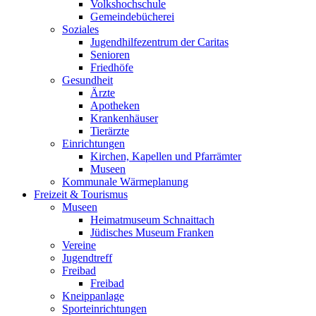
Volkshochschule
Gemeindebücherei
Soziales
Jugendhilfezentrum der Caritas
Senioren
Friedhöfe
Gesundheit
Ärzte
Apotheken
Krankenhäuser
Tierärzte
Einrichtungen
Kirchen, Kapellen und Pfarrämter
Museen
Kommunale Wärmeplanung
Freizeit & Tourismus
Museen
Heimatmuseum Schnaittach
Jüdisches Museum Franken
Vereine
Jugendtreff
Freibad
Freibad
Kneippanlage
Sporteinrichtungen