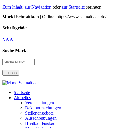
Zum Inhalt
,
zur Navigation
oder
zur Startseite
springen.
Markt Schnaittach
| Online: https://www.schnaittach.de/
Schriftgröße
A
A
A
Suche Markt
suchen
Startseite
Aktuelles
Veranstaltungen
Bekanntmachungen
Stellenangebote
Ausschreibungen
Breitbandausbau