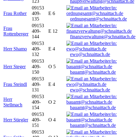
123
hauptverwaltung@schnaittach.de
09153
Frau Rother
409-
E 6
135
ordnungsamt@schnaittach.de
09153
Frau
409-
E 12
Rottenberger
144
finanzverwaltung@schnaittach.de
09153
Herr Shamo
409-
E 4
132
ewo@schnaittach.de
09153
Herr Steger
409-
O 5
150
bauamt@schnaittach.de
09153
Frau Steindl
409-
E 4
131
ewo@schnaittach.de
09153
Herr
409-
O 2
Stellmach
154
bauamt@schnaittach.de
09153
Herr Stiegler
409-
O 4
151
bauamt@schnaittach.de
09153