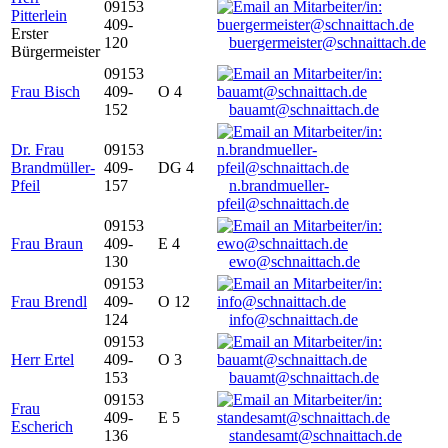
09153
Pitterlein
409-
Erster
120
buergermeister@schnaittach.de
Bürgermeister
09153
Frau Bisch
409-
O 4
152
bauamt@schnaittach.de
Dr. Frau
09153
Brandmüller-
409-
DG 4
Pfeil
157
n.brandmueller-
pfeil@schnaittach.de
09153
Frau Braun
409-
E 4
130
ewo@schnaittach.de
09153
Frau Brendl
409-
O 12
124
info@schnaittach.de
09153
Herr Ertel
409-
O 3
153
bauamt@schnaittach.de
09153
Frau
409-
E 5
Escherich
136
standesamt@schnaittach.de