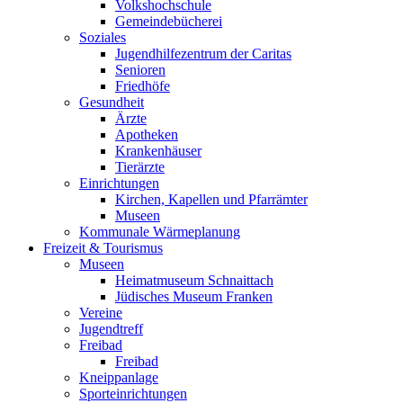
Volkshochschule
Gemeindebücherei
Soziales
Jugendhilfezentrum der Caritas
Senioren
Friedhöfe
Gesundheit
Ärzte
Apotheken
Krankenhäuser
Tierärzte
Einrichtungen
Kirchen, Kapellen und Pfarrämter
Museen
Kommunale Wärmeplanung
Freizeit & Tourismus
Museen
Heimatmuseum Schnaittach
Jüdisches Museum Franken
Vereine
Jugendtreff
Freibad
Freibad
Kneippanlage
Sporteinrichtungen