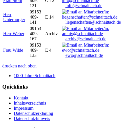
Frau Stöhr
409-
O 12
121
info@schnaittach.de
09153
Herr
409-
E 14
Unterburger
141
liegenschaften@schnaittach.de
09153
Herr Weber
409-
Archiv
167
archiv@schnaittach.de
09153
Frau Wilde
409-
E 4
133
ewo@schnaittach.de
drucken
nach oben
1000 Jahre Schnaittach
Quicklinks
Kontakt
Inhaltsverzeichnis
Impressum
Datenschutzerklärung
Datenschutzhinweis