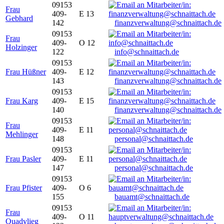
09153
Frau
409-
E 13
Gebhard
142
finanzverwaltung@schnaittach.de
09153
Frau
409-
O 12
Holzinger
122
info@schnaittach.de
09153
Frau Hüßner
409-
E 12
143
finanzverwaltung@schnaittach.de
09153
Frau Karg
409-
E 15
140
finanzverwaltung@schnaittach.de
09153
Frau
409-
E 11
Mehlinger
148
personal@schnaittach.de
09153
Frau Pasler
409-
E 11
147
personal@schnaittach.de
09153
Frau Pfister
409-
O 6
155
bauamt@schnaittach.de
09153
Frau
409-
O 11
Quadvlieg