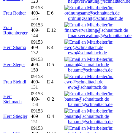
123
hauptverwaltung@schnaittach.de
09153
Frau Rother
409-
E 6
135
ordnungsamt@schnaittach.de
09153
Frau
409-
E 12
Rottenberger
144
finanzverwaltung@schnaittach.de
09153
Herr Shamo
409-
E 4
132
ewo@schnaittach.de
09153
Herr Steger
409-
O 5
150
bauamt@schnaittach.de
09153
Frau Steindl
409-
E 4
131
ewo@schnaittach.de
09153
Herr
409-
O 2
Stellmach
154
bauamt@schnaittach.de
09153
Herr Stiegler
409-
O 4
151
bauamt@schnaittach.de
09153