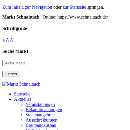
Zum Inhalt
,
zur Navigation
oder
zur Startseite
springen.
Markt Schnaittach
| Online: https://www.schnaittach.de/
Schriftgröße
A
A
A
Suche Markt
suchen
Startseite
Aktuelles
Veranstaltungen
Bekanntmachungen
Stellenangebote
Ausschreibungen
Breitbandausbau