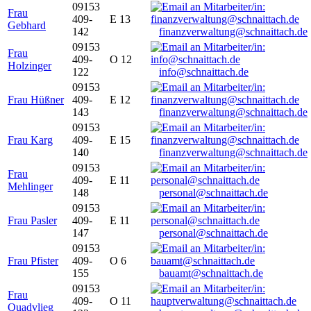
09153
Frau
409-
E 13
Gebhard
142
finanzverwaltung@schnaittach.de
09153
Frau
409-
O 12
Holzinger
122
info@schnaittach.de
09153
Frau Hüßner
409-
E 12
143
finanzverwaltung@schnaittach.de
09153
Frau Karg
409-
E 15
140
finanzverwaltung@schnaittach.de
09153
Frau
409-
E 11
Mehlinger
148
personal@schnaittach.de
09153
Frau Pasler
409-
E 11
147
personal@schnaittach.de
09153
Frau Pfister
409-
O 6
155
bauamt@schnaittach.de
09153
Frau
409-
O 11
Quadvlieg