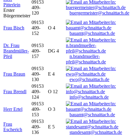
09153
Pitterlein
409-
Erster
120
buergermeister@schnaittach.de
Bürgermeister
09153
Frau Bisch
409-
O 4
152
bauamt@schnaittach.de
Dr. Frau
09153
Brandmüller-
409-
DG 4
Pfeil
157
n.brandmueller-
pfeil@schnaittach.de
09153
Frau Braun
409-
E 4
130
ewo@schnaittach.de
09153
Frau Brendl
409-
O 12
124
info@schnaittach.de
09153
Herr Ertel
409-
O 3
153
bauamt@schnaittach.de
09153
Frau
409-
E 5
Escherich
136
standesamt@schnaittach.de