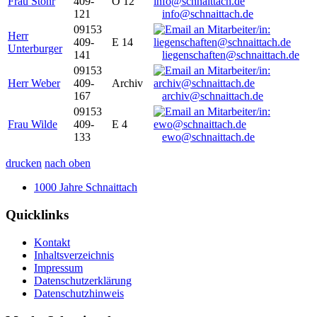
Frau Stöhr
409-
O 12
121
info@schnaittach.de
09153
Herr
409-
E 14
Unterburger
141
liegenschaften@schnaittach.de
09153
Herr Weber
409-
Archiv
167
archiv@schnaittach.de
09153
Frau Wilde
409-
E 4
133
ewo@schnaittach.de
drucken
nach oben
1000 Jahre Schnaittach
Quicklinks
Kontakt
Inhaltsverzeichnis
Impressum
Datenschutzerklärung
Datenschutzhinweis