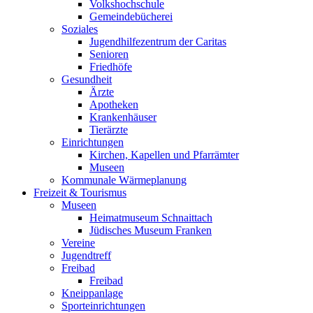
Volkshochschule
Gemeindebücherei
Soziales
Jugendhilfezentrum der Caritas
Senioren
Friedhöfe
Gesundheit
Ärzte
Apotheken
Krankenhäuser
Tierärzte
Einrichtungen
Kirchen, Kapellen und Pfarrämter
Museen
Kommunale Wärmeplanung
Freizeit & Tourismus
Museen
Heimatmuseum Schnaittach
Jüdisches Museum Franken
Vereine
Jugendtreff
Freibad
Freibad
Kneippanlage
Sporteinrichtungen