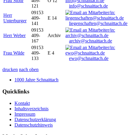
Frau Stöhr
409-
O 12
121
info@schnaittach.de
09153
Herr
409-
E 14
Unterburger
141
liegenschaften@schnaittach.de
09153
Herr Weber
409-
Archiv
167
archiv@schnaittach.de
09153
Frau Wilde
409-
E 4
133
ewo@schnaittach.de
drucken
nach oben
1000 Jahre Schnaittach
Quicklinks
Kontakt
Inhaltsverzeichnis
Impressum
Datenschutzerklärung
Datenschutzhinweis