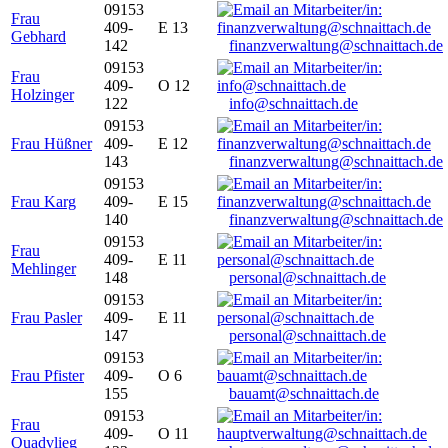
09153
Frau
409-
E 13
Gebhard
142
finanzverwaltung@schnaittach.de
09153
Frau
409-
O 12
Holzinger
122
info@schnaittach.de
09153
Frau Hüßner
409-
E 12
143
finanzverwaltung@schnaittach.de
09153
Frau Karg
409-
E 15
140
finanzverwaltung@schnaittach.de
09153
Frau
409-
E 11
Mehlinger
148
personal@schnaittach.de
09153
Frau Pasler
409-
E 11
147
personal@schnaittach.de
09153
Frau Pfister
409-
O 6
155
bauamt@schnaittach.de
09153
Frau
409-
O 11
Quadvlieg