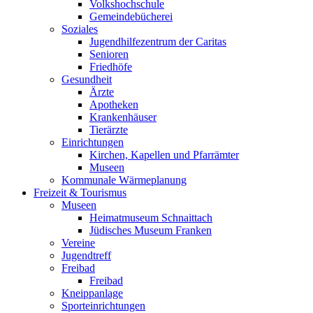
Volkshochschule
Gemeindebücherei
Soziales
Jugendhilfezentrum der Caritas
Senioren
Friedhöfe
Gesundheit
Ärzte
Apotheken
Krankenhäuser
Tierärzte
Einrichtungen
Kirchen, Kapellen und Pfarrämter
Museen
Kommunale Wärmeplanung
Freizeit & Tourismus
Museen
Heimatmuseum Schnaittach
Jüdisches Museum Franken
Vereine
Jugendtreff
Freibad
Freibad
Kneippanlage
Sporteinrichtungen