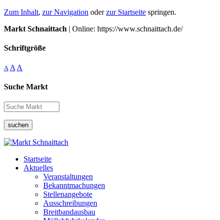
Zum Inhalt
,
zur Navigation
oder
zur Startseite
springen.
Markt Schnaittach
| Online: https://www.schnaittach.de/
Schriftgröße
A
A
A
Suche Markt
suchen
Startseite
Aktuelles
Veranstaltungen
Bekanntmachungen
Stellenangebote
Ausschreibungen
Breitbandausbau