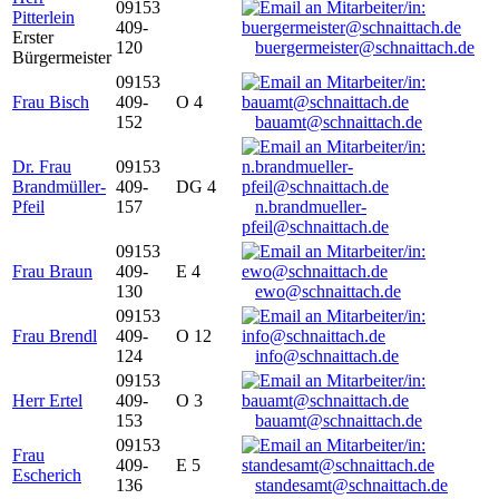
09153
Pitterlein
409-
Erster
120
buergermeister@schnaittach.de
Bürgermeister
09153
Frau Bisch
409-
O 4
152
bauamt@schnaittach.de
Dr. Frau
09153
Brandmüller-
409-
DG 4
Pfeil
157
n.brandmueller-
pfeil@schnaittach.de
09153
Frau Braun
409-
E 4
130
ewo@schnaittach.de
09153
Frau Brendl
409-
O 12
124
info@schnaittach.de
09153
Herr Ertel
409-
O 3
153
bauamt@schnaittach.de
09153
Frau
409-
E 5
Escherich
136
standesamt@schnaittach.de