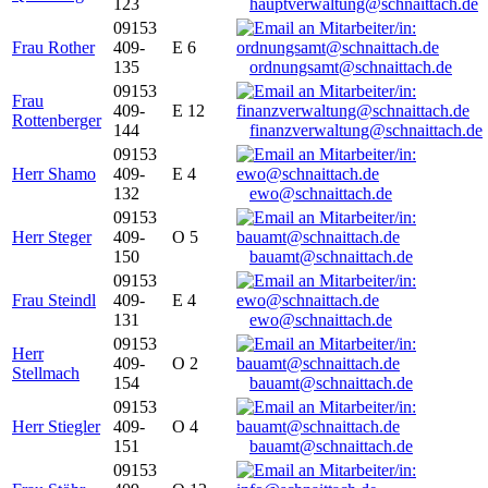
123
hauptverwaltung@schnaittach.de
09153
Frau Rother
409-
E 6
135
ordnungsamt@schnaittach.de
09153
Frau
409-
E 12
Rottenberger
144
finanzverwaltung@schnaittach.de
09153
Herr Shamo
409-
E 4
132
ewo@schnaittach.de
09153
Herr Steger
409-
O 5
150
bauamt@schnaittach.de
09153
Frau Steindl
409-
E 4
131
ewo@schnaittach.de
09153
Herr
409-
O 2
Stellmach
154
bauamt@schnaittach.de
09153
Herr Stiegler
409-
O 4
151
bauamt@schnaittach.de
09153