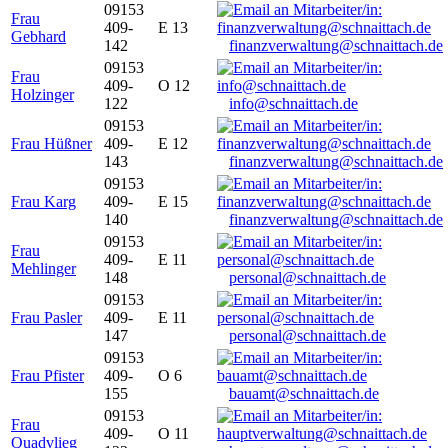
09153
Frau
409-
E 13
Gebhard
142
finanzverwaltung@schnaittach.de
09153
Frau
409-
O 12
Holzinger
122
info@schnaittach.de
09153
Frau Hüßner
409-
E 12
143
finanzverwaltung@schnaittach.de
09153
Frau Karg
409-
E 15
140
finanzverwaltung@schnaittach.de
09153
Frau
409-
E 11
Mehlinger
148
personal@schnaittach.de
09153
Frau Pasler
409-
E 11
147
personal@schnaittach.de
09153
Frau Pfister
409-
O 6
155
bauamt@schnaittach.de
09153
Frau
409-
O 11
Quadvlieg