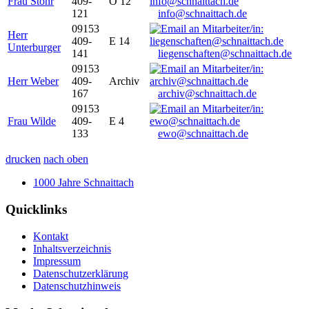
Frau Stöhr
409-
O 12
121
info@schnaittach.de
09153
Herr
409-
E 14
Unterburger
141
liegenschaften@schnaittach.de
09153
Herr Weber
409-
Archiv
167
archiv@schnaittach.de
09153
Frau Wilde
409-
E 4
133
ewo@schnaittach.de
drucken
nach oben
1000 Jahre Schnaittach
Quicklinks
Kontakt
Inhaltsverzeichnis
Impressum
Datenschutzerklärung
Datenschutzhinweis