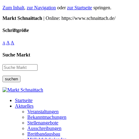
Zum Inhalt
,
zur Navigation
oder
zur Startseite
springen.
Markt Schnaittach
| Online: https://www.schnaittach.de/
Schriftgröße
A
A
A
Suche Markt
suchen
Startseite
Aktuelles
Veranstaltungen
Bekanntmachungen
Stellenangebote
Ausschreibungen
Breitbandausbau