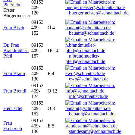
09153
Pitterlein
409-
Erster
120
buergermeister@schnaittach.de
Bürgermeister
09153
Frau Bisch
409-
O 4
152
bauamt@schnaittach.de
Dr. Frau
09153
Brandmüller-
409-
DG 4
Pfeil
157
n.brandmueller-
pfeil@schnaittach.de
09153
Frau Braun
409-
E 4
130
ewo@schnaittach.de
09153
Frau Brendl
409-
O 12
124
info@schnaittach.de
09153
Herr Ertel
409-
O 3
153
bauamt@schnaittach.de
09153
Frau
409-
E 5
Escherich
136
standesamt@schnaittach.de