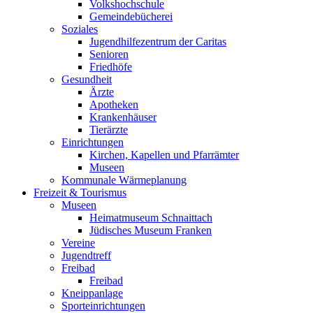
Volkshochschule
Gemeindebücherei
Soziales
Jugendhilfezentrum der Caritas
Senioren
Friedhöfe
Gesundheit
Ärzte
Apotheken
Krankenhäuser
Tierärzte
Einrichtungen
Kirchen, Kapellen und Pfarrämter
Museen
Kommunale Wärmeplanung
Freizeit & Tourismus
Museen
Heimatmuseum Schnaittach
Jüdisches Museum Franken
Vereine
Jugendtreff
Freibad
Freibad
Kneippanlage
Sporteinrichtungen