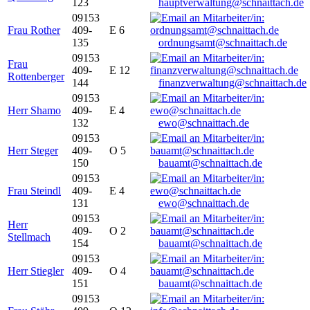
123
hauptverwaltung@schnaittach.de
09153
Frau Rother
409-
E 6
135
ordnungsamt@schnaittach.de
09153
Frau
409-
E 12
Rottenberger
144
finanzverwaltung@schnaittach.de
09153
Herr Shamo
409-
E 4
132
ewo@schnaittach.de
09153
Herr Steger
409-
O 5
150
bauamt@schnaittach.de
09153
Frau Steindl
409-
E 4
131
ewo@schnaittach.de
09153
Herr
409-
O 2
Stellmach
154
bauamt@schnaittach.de
09153
Herr Stiegler
409-
O 4
151
bauamt@schnaittach.de
09153